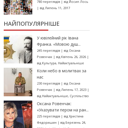
780 переглядів
|
від
Йосип Лось
|
від Липень 11, 2017
НАЙПОПУЛЯРНІШЕ
У ювілейний рік Івана
Франка. «Мовою душ...
245 переглядів
|
від
Оксана
Ровенчак
|
від Квітень 26, 2026
|
від
Культура
,
Найактуальніше
Коли небо в молитвах за
нас
230 переглядів
|
від
Оксана
Ровенчак
|
від Липень 17, 2023
|
від
Найактуальніше
,
Суспільство
Оксана Ровенчак:
«Указувати пером на ран...
225 переглядів
|
від
Христина
Федоришин
|
від Березень 24,