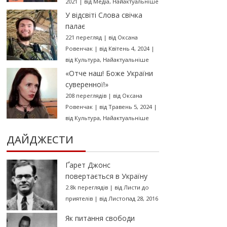
2021
|
від
Медіа
,
Найактуальніше
У відсвіті Слова свічка
палає
221 перегляд
|
від
Оксана
Ровенчак
|
від Квітень 4, 2024
|
від
Культура
,
Найактуальніше
«Отче наш! Боже України
суверенної!»
208 переглядів
|
від
Оксана
Ровенчак
|
від Травень 5, 2024
|
від
Культура
,
Найактуальніше
ДАЙДЖЕСТИ
Ґарет Джонс
повертається в Україну
2.8k переглядів
|
від
Листи до
приятелів
|
від Листопад 28, 2016
Як питання свободи