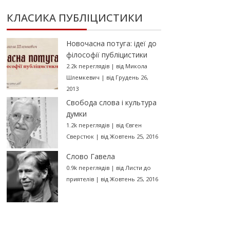
КЛАСИКА ПУБЛІЦИСТИКИ
Новочасна потуга: ідеї до
філософії публіцистики
2.2k переглядів
|
від
Микола
Шлемкевич
|
від Грудень 26,
2013
Свобода слова і культура
думки
1.2k переглядів
|
від
Євген
Сверстюк
|
від Жовтень 25, 2016
Слово Гавела
0.9k переглядів
|
від
Листи до
приятелів
|
від Жовтень 25, 2016