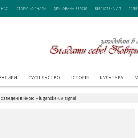
 НАС
ІСТОРІЯ ЖУРНАЛУ
ДРУКОВАНА ВЕРСІЯ
БІБЛІОТЕКА ЛП
ГАЛЕ
ІЄНТИРИ
СУСПІЛЬСТВО
ІСТОРІЯ
КУЛЬТУРА
М
озведені війною
»
luganske-09-signal