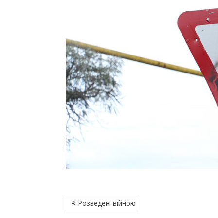
Н
Розведені війною
А