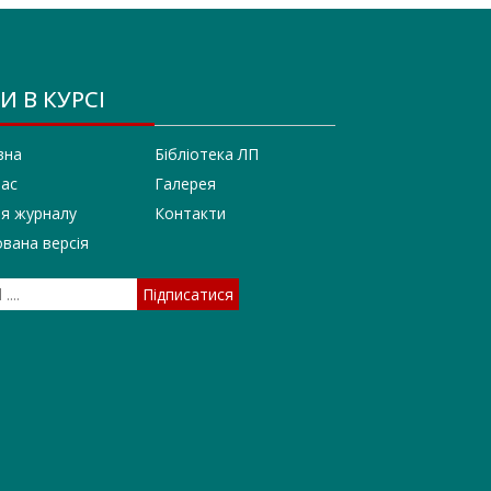
И В КУРСІ
вна
Бібліотека ЛП
нас
Галерея
ія журналу
Контакти
вана версія