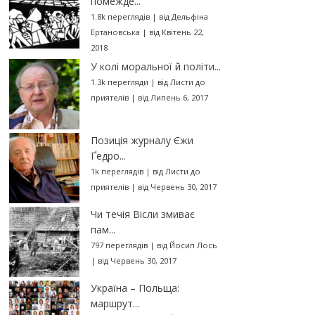
помежде...
1.8k переглядів
|
від
Дельфіна
Ертановська
|
від Квітень 22,
2018
У колі моральної й політи...
1.3k перегляди
|
від
Листи до
приятелів
|
від Липень 6, 2017
Позиція журналу Єжи
Ґедро...
1k переглядів
|
від
Листи до
приятелів
|
від Червень 30, 2017
Чи течія Вісли змиває
пам...
797 переглядів
|
від
Йосип Лось
|
від Червень 30, 2017
Україна – Польща:
маршрут...