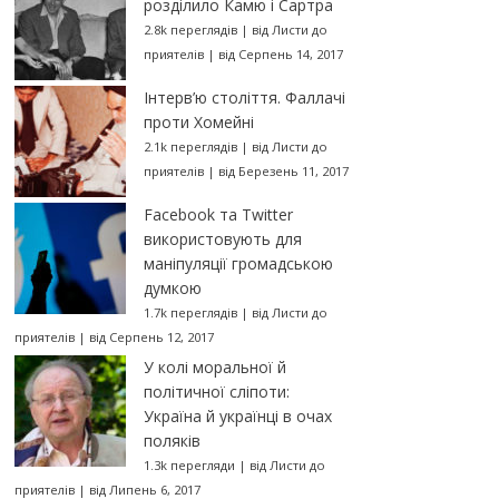
розділило Камю і Сартра
2.8k переглядів
|
від
Листи до
приятелів
|
від Серпень 14, 2017
Інтерв’ю століття. Фаллачі
проти Хомейні
2.1k переглядів
|
від
Листи до
приятелів
|
від Березень 11, 2017
Facebook та Twitter
використовують для
маніпуляції громадською
думкою
1.7k переглядів
|
від
Листи до
приятелів
|
від Серпень 12, 2017
У колі моральної й
політичної сліпоти:
Україна й українці в очах
поляків
1.3k перегляди
|
від
Листи до
приятелів
|
від Липень 6, 2017