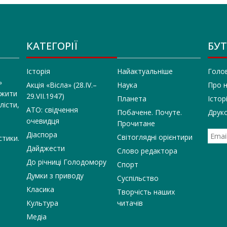
КАТЕГОРІЇ
БУТ
Історія
Найактуальніше
Голо
»
Акція «Вісла» (28.IV.–
Наука
Про 
 жити
29.VII.1947)
Планета
Істор
лісти,
АТО: свідчення
Побачене. Почуте.
Друко
очевидця
Прочитане
Діаспора
Світоглядні орієнтири
стики.
Дайджести
Слово редактора
До річниці Голодомору
Спорт
Думки з приводу
Суспільство
Класика
Творчість наших
Культура
читачів
Медіа