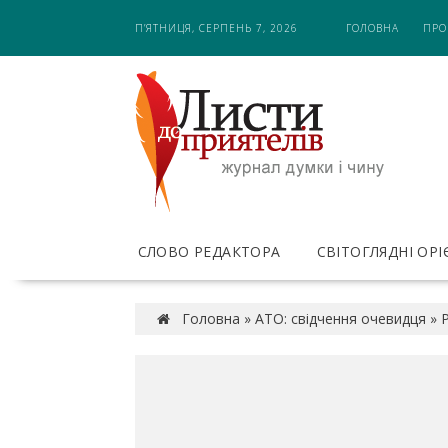
S
П’ЯТНИЦЯ, СЕРПЕНЬ 7, 2026
ГОЛОВНА
ПРО
k
i
p
t
o
c
o
n
t
e
СЛОВО РЕДАКТОРА
СВІТОГЛЯДНІ ОР
n
t
Головна
»
АТО: свідчення очевидця
»
Р