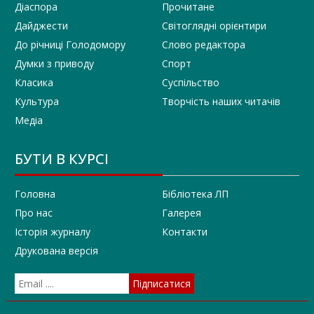
Діаспора
Прочитане
Дайджести
Світоглядні орієнтири
До річниці Голодомору
Слово редактора
Думки з приводу
Спорт
Класика
Суспільство
Культура
Творчість наших читачів
Медіа
БУТИ В КУРСІ
Головна
Бібліотека ЛП
Про нас
Галерея
Історія журналу
Контакти
Друкована версія