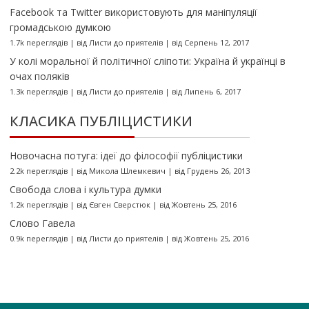
Facebook та Twitter використовують для маніпуляції
громадською думкою
1.7k переглядів
|
від
Листи до приятелів
|
від Серпень 12, 2017
У колі моральної й політичної сліпоти: Україна й українці в
очах поляків
1.3k переглядів
|
від
Листи до приятелів
|
від Липень 6, 2017
КЛАСИКА ПУБЛІЦИСТИКИ
Новочасна потуга: ідеї до філософії публіцистики
2.2k переглядів
|
від
Микола Шлемкевич
|
від Грудень 26, 2013
Свобода слова і культура думки
1.2k переглядів
|
від
Євген Сверстюк
|
від Жовтень 25, 2016
Слово Гавела
0.9k переглядів
|
від
Листи до приятелів
|
від Жовтень 25, 2016