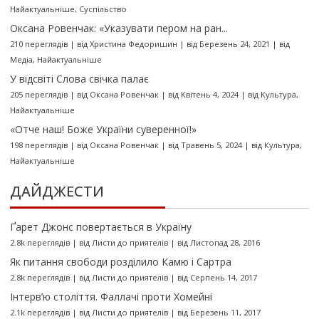
Найактуальніше
,
Суспільство
Оксана Ровенчак: «Указувати пером на ран...
210 переглядів
|
від
Христина Федоришин
|
від Березень 24, 2021
|
від
Медіа
,
Найактуальніше
У відсвіті Слова свічка палає
205 переглядів
|
від
Оксана Ровенчак
|
від Квітень 4, 2024
|
від
Культура
,
Найактуальніше
«Отче наш! Боже України суверенної!»
198 переглядів
|
від
Оксана Ровенчак
|
від Травень 5, 2024
|
від
Культура
,
Найактуальніше
ДАЙДЖЕСТИ
Ґарет Джонс повертається в Україну
2.8k переглядів
|
від
Листи до приятелів
|
від Листопад 28, 2016
Як питання свободи розділило Камю і Сартра
2.8k переглядів
|
від
Листи до приятелів
|
від Серпень 14, 2017
Інтерв’ю століття. Фаллачі проти Хомейні
2.1k переглядів
|
від
Листи до приятелів
|
від Березень 11, 2017