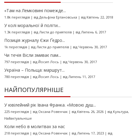
«Там на Лемковині помежде...
1.8k переглядів
|
від
Дельфіна Ертановська
|
від Квітень 22, 2018
У колі моральної й політи...
1.3k переглядів
|
від
Листи до приятелів
|
від Липень 6, 2017
Позиція журналу Єжи Ґедро...
1k переглядів
|
від
Листи до приятелів
|
від Червень 30, 2017
Чи течія Вісли змиває пам...
797 переглядів
|
від
Йосип Лось
|
від Червень 30, 2017
Україна – Польща: маршрут...
780 переглядів
|
від
Йосип Лось
|
від Липень 11, 2017
НАЙПОПУЛЯРНІШЕ
У ювілейний рік Івана Франка. «Мовою душ...
225 переглядів
|
від
Оксана Ровенчак
|
від Квітень 26, 2026
|
від
Культура
,
Найактуальніше
Коли небо в молитвах за нас
218 переглядів
|
від
Оксана Ровенчак
|
від Липень 17, 2023
|
від