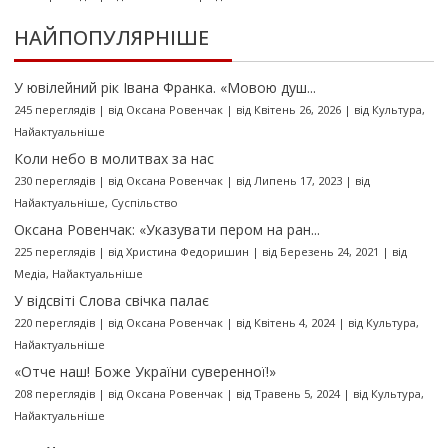
НАЙПОПУЛЯРНІШЕ
У ювілейний рік Івана Франка. «Мовою душ...
245 переглядів
|
від
Оксана Ровенчак
|
від Квітень 26, 2026
|
від
Культура
,
Найактуальніше
Коли небо в молитвах за нас
230 переглядів
|
від
Оксана Ровенчак
|
від Липень 17, 2023
|
від
Найактуальніше
,
Суспільство
Оксана Ровенчак: «Указувати пером на ран...
225 переглядів
|
від
Христина Федоришин
|
від Березень 24, 2021
|
від
Медіа
,
Найактуальніше
У відсвіті Слова свічка палає
220 переглядів
|
від
Оксана Ровенчак
|
від Квітень 4, 2024
|
від
Культура
,
Найактуальніше
«Отче наш! Боже України суверенної!»
208 переглядів
|
від
Оксана Ровенчак
|
від Травень 5, 2024
|
від
Культура
,
Найактуальніше