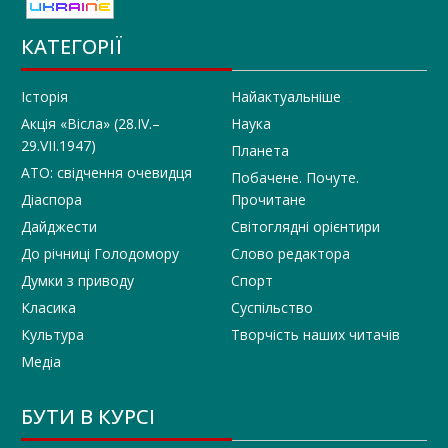
КАТЕГОРІЇ
Історія
Найактуальніше
Акція «Вісла» (28.IV.–
Наука
29.VII.1947)
Планета
АТО: свідчення очевидця
Побачене. Почуте.
Діаспора
Прочитане
Дайджести
Світоглядні орієнтири
До річниці Голодомору
Слово редактора
Думки з приводу
Спорт
Класика
Суспільство
Культура
Творчість наших читачів
Медіа
БУТИ В КУРСІ