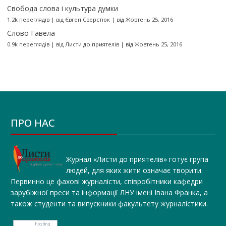
Свобода слова і культура думки
1.2k переглядів
|
від
Євген Сверстюк
|
від Жовтень 25, 2016
Слово Гавела
0.9k переглядів
|
від
Листи до приятелів
|
від Жовтень 25, 2016
ПРО НАС
Журнал «Листи до приятелів» готує група
людей, для яких жити означає творити.
Первинно це фахові журналісти, співробітники кафедри
зарубіжної преси та інформації ЛНУ імені Івана Франка, а
також студенти та випускники факультету журналістики.