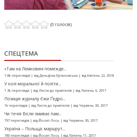
(0 голосів)
СПЕЦТЕМА
«Там на Лемковині помежде...
1.8k переглядів
|
від
Дельфіна Ертановська
|
від Квітень 22, 2018
У колі моральної й політи...
1.3k перегляди
|
від
Листи до приятелів
|
від Липень 6, 2017
Позиція журналу Єжи Ґедро...
1k переглядів
|
від
Листи до приятелів
|
від Червень 30, 2017
Чи течія Вісли змиває пам...
797 переглядів
|
від
Йосип Лось
|
від Червень 30, 2017
Україна – Польща: маршрут...
780 переглядів
|
від
Йосип Лось
|
від Липень 11, 2017