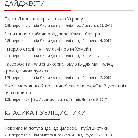
ДАЙДЖЕСТИ
Ґарет Джонс повертається в Україну
2.8k переглядів
|
від
Листи до приятелів
|
від Листопад 28, 2016
Як питання свободи розділило Камю і Сартра
2.8k переглядів
|
від
Листи до приятелів
|
від Серпень 14, 2017
Інтерв’ю століття. Фаллачі проти Хомейні
2.1k переглядів
|
від
Листи до приятелів
|
від Березень 11, 2017
Facebook та Twitter використовують для маніпуляції
громадською думкою
1.7k переглядів
|
від
Листи до приятелів
|
від Серпень 12, 2017
У колі моральної й політичної сліпоти: Україна й українці в
очах поляків
1.3k перегляди
|
від
Листи до приятелів
|
від Липень 6, 2017
КЛАСИКА ПУБЛІЦИСТИКИ
Новочасна потуга: ідеї до філософії публіцистики
2.2k переглядів
|
від
Микола Шлемкевич
|
від Грудень 26, 2013