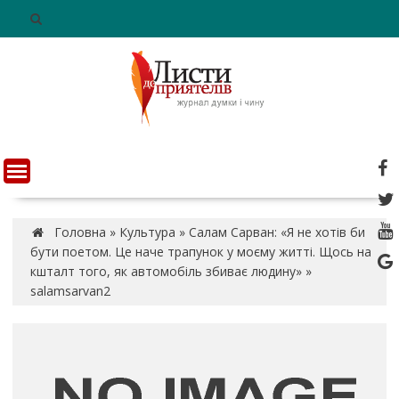
S
k
i
p
t
o
c
o
n
t
e
n
Головна
»
Культура
»
Салам Сарван: «Я не хотів би
t
бути поетом. Це наче трапунок у моєму житті. Щось на
кшталт того, як автомобіль збиває людину»
»
salamsarvan2