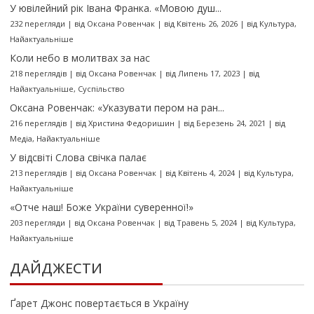
У ювілейний рік Івана Франка. «Мовою душ...
232 перегляди
|
від
Оксана Ровенчак
|
від Квітень 26, 2026
|
від
Культура
,
Найактуальніше
Коли небо в молитвах за нас
218 переглядів
|
від
Оксана Ровенчак
|
від Липень 17, 2023
|
від
Найактуальніше
,
Суспільство
Оксана Ровенчак: «Указувати пером на ран...
216 переглядів
|
від
Христина Федоришин
|
від Березень 24, 2021
|
від
Медіа
,
Найактуальніше
У відсвіті Слова свічка палає
213 переглядів
|
від
Оксана Ровенчак
|
від Квітень 4, 2024
|
від
Культура
,
Найактуальніше
«Отче наш! Боже України суверенної!»
203 перегляди
|
від
Оксана Ровенчак
|
від Травень 5, 2024
|
від
Культура
,
Найактуальніше
ДАЙДЖЕСТИ
Ґарет Джонс повертається в Україну