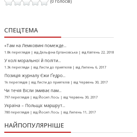
(0 голосів)
СПЕЦТЕМА
«Там на Лемковині помежде...
1.8k переглядів
|
від
Дельфіна Ертановська
|
від Квітень 22, 2018
У колі моральної й політи...
1.3k перегляди
|
від
Листи до приятелів
|
від Липень 6, 2017
Позиція журналу Єжи Ґедро...
1k переглядів
|
від
Листи до приятелів
|
від Червень 30, 2017
Чи течія Вісли змиває пам...
797 переглядів
|
від
Йосип Лось
|
від Червень 30, 2017
Україна – Польща: маршрут...
780 переглядів
|
від
Йосип Лось
|
від Липень 11, 2017
НАЙПОПУЛЯРНІШЕ