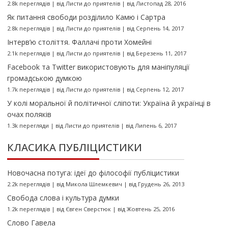
2.8k переглядів
|
від
Листи до приятелів
|
від Листопад 28, 2016
Як питання свободи розділило Камю і Сартра
2.8k переглядів
|
від
Листи до приятелів
|
від Серпень 14, 2017
Інтерв’ю століття. Фаллачі проти Хомейні
2.1k переглядів
|
від
Листи до приятелів
|
від Березень 11, 2017
Facebook та Twitter використовують для маніпуляції
громадською думкою
1.7k переглядів
|
від
Листи до приятелів
|
від Серпень 12, 2017
У колі моральної й політичної сліпоти: Україна й українці в
очах поляків
1.3k перегляди
|
від
Листи до приятелів
|
від Липень 6, 2017
КЛАСИКА ПУБЛІЦИСТИКИ
Новочасна потуга: ідеї до філософії публіцистики
2.2k переглядів
|
від
Микола Шлемкевич
|
від Грудень 26, 2013
Свобода слова і культура думки
1.2k переглядів
|
від
Євген Сверстюк
|
від Жовтень 25, 2016
Слово Гавела