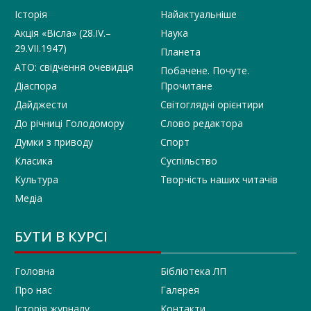
Історія
Найактуальніше
Акція «Вісла» (28.IV.–
Наука
29.VII.1947)
Планета
АТО: свідчення очевидця
Побачене. Почуте.
Діаспора
Прочитане
Дайджести
Світоглядні орієнтири
До річниці Голодомору
Слово редактора
Думки з приводу
Спорт
Класика
Суспільство
Культура
Творчість наших читачів
Медіа
БУТИ В КУРСІ
Головна
Бібліотека ЛП
Про нас
Галерея
Історія журналу
Контакти