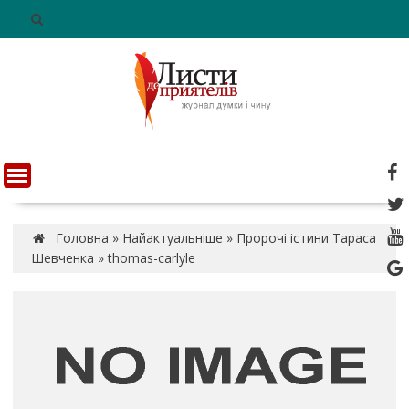
S
k
i
p
t
o
c
o
n
t
e
n
Головна
»
Найактуальніше
»
Пророчі істини Тараса
t
Шевченка
»
thomas-carlyle