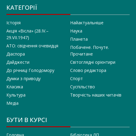
КАТЕГОРІЇ
Історія
Найактуальніше
Акція «Вісла» (28.IV.–
Наука
29.VII.1947)
Планета
АТО: свідчення очевидця
Побачене. Почуте.
Діаспора
Прочитане
Дайджести
Світоглядні орієнтири
До річниці Голодомору
Слово редактора
Думки з приводу
Спорт
Класика
Суспільство
Культура
Творчість наших читачів
Медіа
БУТИ В КУРСІ
Головна
Бібліотека ЛП