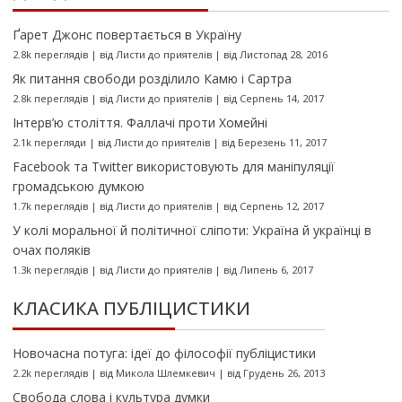
Ґарет Джонс повертається в Україну
2.8k переглядів
|
від
Листи до приятелів
|
від Листопад 28, 2016
Як питання свободи розділило Камю і Сартра
2.8k переглядів
|
від
Листи до приятелів
|
від Серпень 14, 2017
Інтерв’ю століття. Фаллачі проти Хомейні
2.1k перегляди
|
від
Листи до приятелів
|
від Березень 11, 2017
Facebook та Twitter використовують для маніпуляції
громадською думкою
1.7k переглядів
|
від
Листи до приятелів
|
від Серпень 12, 2017
У колі моральної й політичної сліпоти: Україна й українці в
очах поляків
1.3k переглядів
|
від
Листи до приятелів
|
від Липень 6, 2017
КЛАСИКА ПУБЛІЦИСТИКИ
Новочасна потуга: ідеї до філософії публіцистики
2.2k переглядів
|
від
Микола Шлемкевич
|
від Грудень 26, 2013
Свобода слова і культура думки