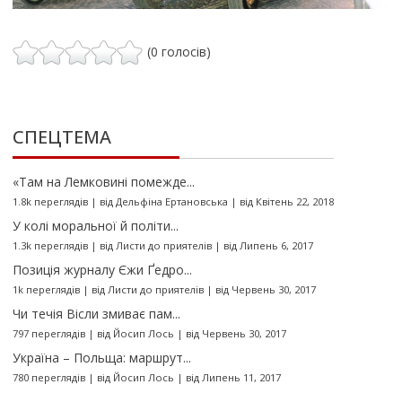
(0 голосів)
СПЕЦТЕМА
«Там на Лемковині помежде...
1.8k переглядів
|
від
Дельфіна Ертановська
|
від Квітень 22, 2018
У колі моральної й політи...
1.3k переглядів
|
від
Листи до приятелів
|
від Липень 6, 2017
Позиція журналу Єжи Ґедро...
1k переглядів
|
від
Листи до приятелів
|
від Червень 30, 2017
Чи течія Вісли змиває пам...
797 переглядів
|
від
Йосип Лось
|
від Червень 30, 2017
Україна – Польща: маршрут...
780 переглядів
|
від
Йосип Лось
|
від Липень 11, 2017