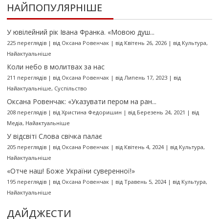
НАЙПОПУЛЯРНІШЕ
У ювілейний рік Івана Франка. «Мовою душ...
225 переглядів
|
від
Оксана Ровенчак
|
від Квітень 26, 2026
|
від
Культура
,
Найактуальніше
Коли небо в молитвах за нас
211 переглядів
|
від
Оксана Ровенчак
|
від Липень 17, 2023
|
від
Найактуальніше
,
Суспільство
Оксана Ровенчак: «Указувати пером на ран...
208 переглядів
|
від
Христина Федоришин
|
від Березень 24, 2021
|
від
Медіа
,
Найактуальніше
У відсвіті Слова свічка палає
205 переглядів
|
від
Оксана Ровенчак
|
від Квітень 4, 2024
|
від
Культура
,
Найактуальніше
«Отче наш! Боже України суверенної!»
195 переглядів
|
від
Оксана Ровенчак
|
від Травень 5, 2024
|
від
Культура
,
Найактуальніше
ДАЙДЖЕСТИ