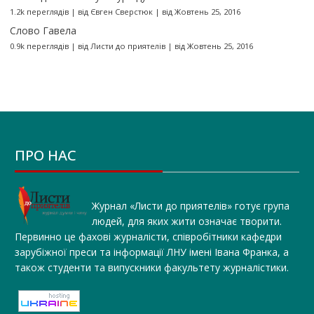
1.2k переглядів
|
від
Євген Сверстюк
|
від Жовтень 25, 2016
Слово Гавела
0.9k переглядів
|
від
Листи до приятелів
|
від Жовтень 25, 2016
ПРО НАС
Журнал «Листи до приятелів» готує група
людей, для яких жити означає творити.
Первинно це фахові журналісти, співробітники кафедри
зарубіжної преси та інформації ЛНУ імені Івана Франка, а
також студенти та випускники факультету журналістики.