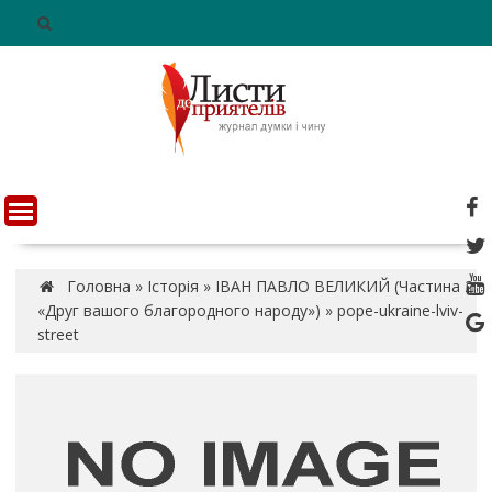
S
k
i
p
t
o
c
o
n
t
e
n
Головна
»
Історія
»
ІВАН ПАВЛО ВЕЛИКИЙ (Частина 2.
t
«Друг вашого благородного народу»)
»
pope-ukraine-lviv-
street