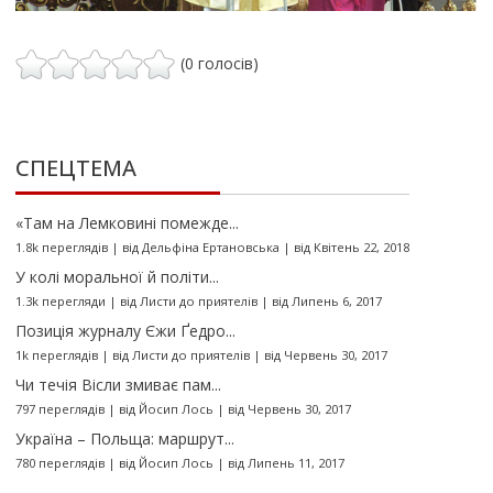
(0 голосів)
СПЕЦТЕМА
«Там на Лемковині помежде...
1.8k переглядів
|
від
Дельфіна Ертановська
|
від Квітень 22, 2018
У колі моральної й політи...
1.3k перегляди
|
від
Листи до приятелів
|
від Липень 6, 2017
Позиція журналу Єжи Ґедро...
1k переглядів
|
від
Листи до приятелів
|
від Червень 30, 2017
Чи течія Вісли змиває пам...
797 переглядів
|
від
Йосип Лось
|
від Червень 30, 2017
Україна – Польща: маршрут...
780 переглядів
|
від
Йосип Лось
|
від Липень 11, 2017