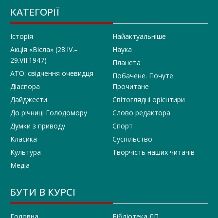
КАТЕГОРІЇ
Історія
Найактуальніше
Акція «Вісла» (28.IV.–
Наука
29.VII.1947)
Планета
АТО: свідчення очевидця
Побачене. Почуте.
Діаспора
Прочитане
Дайджести
Світоглядні орієнтири
До річниці Голодомору
Слово редактора
Думки з приводу
Спорт
Класика
Суспільство
Культура
Творчість наших читачів
Медіа
БУТИ В КУРСІ
Головна
Бібліотека ЛП