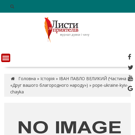
S
k
i
p
t
o
c
o
n
t
e
n
Головна
»
Історія
»
ІВАН ПАВЛО ВЕЛИКИЙ (Частина 2.
t
«Друг вашого благородного народу»)
»
pope-ukraine-kyiv-
chayka