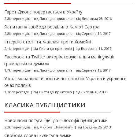
Ґарет Джонс повертається в Україну
2.8k переглядів
|
від
Листи до приятелів
|
від Листопад 28, 2016
Як питання свободи розділило Камю і Сартра
2.8k переглядів
|
від
Листи до приятелів
|
від Серпень 14, 2017
Інтерв’ю століття. Фаллачі проти Хомейні
2.1k перегляди
|
від
Листи до приятелів
|
від Березень 11, 2017
Facebook та Twitter використовують для маніпуляції
громадською думкою
1.7k переглядів
|
від
Листи до приятелів
|
від Серпень 12, 2017
У колі моральної й політичної сліпоти: Україна й українці в
очах поляків
1.3k перегляди
|
від
Листи до приятелів
|
від Липень 6, 2017
КЛАСИКА ПУБЛІЦИСТИКИ
Новочасна потуга: ідеї до філософії публіцистики
2.2k переглядів
|
від
Микола Шлемкевич
|
від Грудень 26, 2013
Свобода слова і культура думки