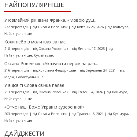
НАЙПОПУЛЯРНІШЕ
У ювілейний рік Івана Франка. «Мовою душ...
232 перегляди
|
від
Оксана Ровенчак
|
від Квітень 26, 2026
|
від
Культура
,
Найактуальніше
Коли небо в молитвах за нас
218 переглядів
|
від
Оксана Ровенчак
|
від Липень 17, 2023
|
від
Найактуальніше
,
Суспільство
Оксана Ровенчак: «Указувати пером на ран...
216 переглядів
|
від
Христина Федоришин
|
від Березень 24, 2021
|
від
Медіа
,
Найактуальніше
У відсвіті Слова свічка палає
213 переглядів
|
від
Оксана Ровенчак
|
від Квітень 4, 2024
|
від
Культура
,
Найактуальніше
«Отче наш! Боже України суверенної!»
203 перегляди
|
від
Оксана Ровенчак
|
від Травень 5, 2024
|
від
Культура
,
Найактуальніше
ДАЙДЖЕСТИ