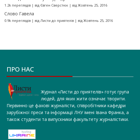
1.2k переглядів
|
від
Євген Сверстюк
|
від Жовтень 25, 2016
Слово Гавела
0.9k переглядів
|
від
Листи до приятелів
|
від Жовтень 25, 2016
ПРО НАС
Журнал «Листи до приятелів» готує група
людей, для яких жити означає творити.
Первинно це фахові журналісти, співробітники кафедри
зарубіжної преси та інформації ЛНУ імені Івана Франка, а
також студенти та випускники факультету журналістики.