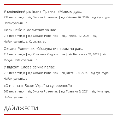
У ювілейний рік Івана Франка. «Мовою душ...
232 перегляди
|
від
Оксана Ровенчак
|
від Квітень 26, 2026
|
від
Культура
,
Найактуальніше
Коли небо в молитвах за нас
218 переглядів
|
від
Оксана Ровенчак
|
від Липень 17, 2023
|
від
Найактуальніше
,
Суспільство
Оксана Ровенчак: «Указувати пером на ран...
216 переглядів
|
від
Христина Федоришин
|
від Березень 24, 2021
|
від
Медіа
,
Найактуальніше
У відсвіті Слова свічка палає
213 переглядів
|
від
Оксана Ровенчак
|
від Квітень 4, 2024
|
від
Культура
,
Найактуальніше
«Отче наш! Боже України суверенної!»
203 перегляди
|
від
Оксана Ровенчак
|
від Травень 5, 2024
|
від
Культура
,
Найактуальніше
ДАЙДЖЕСТИ