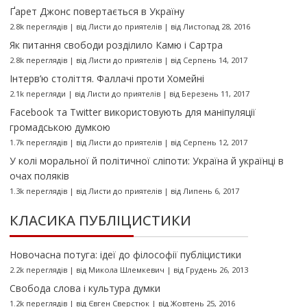
Ґарет Джонс повертається в Україну
2.8k переглядів
|
від
Листи до приятелів
|
від Листопад 28, 2016
Як питання свободи розділило Камю і Сартра
2.8k переглядів
|
від
Листи до приятелів
|
від Серпень 14, 2017
Інтерв’ю століття. Фаллачі проти Хомейні
2.1k перегляди
|
від
Листи до приятелів
|
від Березень 11, 2017
Facebook та Twitter використовують для маніпуляції
громадською думкою
1.7k переглядів
|
від
Листи до приятелів
|
від Серпень 12, 2017
У колі моральної й політичної сліпоти: Україна й українці в
очах поляків
1.3k переглядів
|
від
Листи до приятелів
|
від Липень 6, 2017
КЛАСИКА ПУБЛІЦИСТИКИ
Новочасна потуга: ідеї до філософії публіцистики
2.2k переглядів
|
від
Микола Шлемкевич
|
від Грудень 26, 2013
Свобода слова і культура думки
1.2k переглядів
|
від
Євген Сверстюк
|
від Жовтень 25, 2016