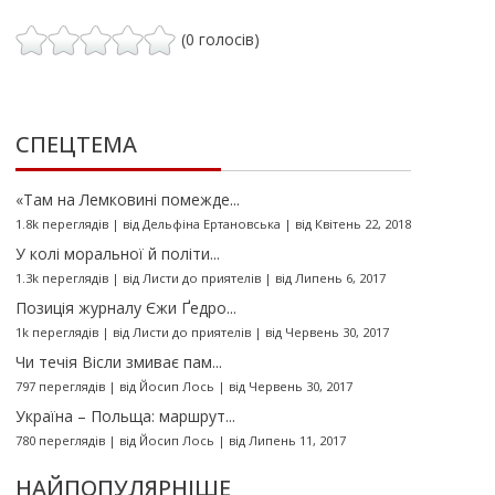
(0 голосів)
СПЕЦТЕМА
«Там на Лемковині помежде...
1.8k переглядів
|
від
Дельфіна Ертановська
|
від Квітень 22, 2018
У колі моральної й політи...
1.3k переглядів
|
від
Листи до приятелів
|
від Липень 6, 2017
Позиція журналу Єжи Ґедро...
1k переглядів
|
від
Листи до приятелів
|
від Червень 30, 2017
Чи течія Вісли змиває пам...
797 переглядів
|
від
Йосип Лось
|
від Червень 30, 2017
Україна – Польща: маршрут...
780 переглядів
|
від
Йосип Лось
|
від Липень 11, 2017
НАЙПОПУЛЯРНІШЕ