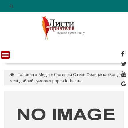
S
k
i
p
t
o
c
o
n
t
e
n
Головна
»
Медіа
»
Святіший Отець Франциск: «Бог дав
t
мені добрий гумор»
»
pope-clothes-ua