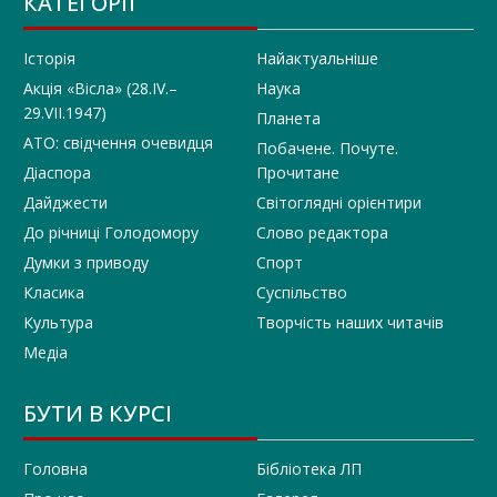
КАТЕГОРІЇ
Історія
Найактуальніше
Акція «Вісла» (28.IV.–
Наука
29.VII.1947)
Планета
АТО: свідчення очевидця
Побачене. Почуте.
Діаспора
Прочитане
Дайджести
Світоглядні орієнтири
До річниці Голодомору
Слово редактора
Думки з приводу
Спорт
Класика
Суспільство
Культура
Творчість наших читачів
Медіа
БУТИ В КУРСІ
Головна
Бібліотека ЛП