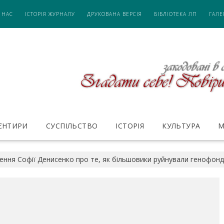
 НАС
ІСТОРІЯ ЖУРНАЛУ
ДРУКОВАНА ВЕРСІЯ
БІБЛІОТЕКА ЛП
ГАЛЕ
ІЄНТИРИ
СУСПІЛЬСТВО
ІСТОРІЯ
КУЛЬТУРА
М
ння Софії Денисенко про те, як більшовики руйнували генофонд ук