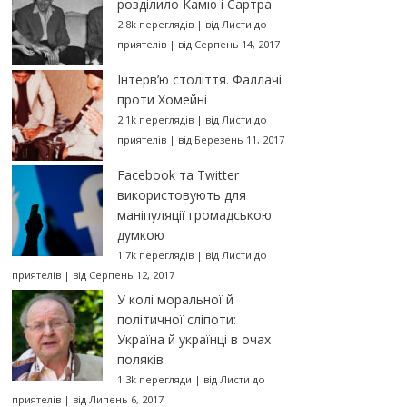
розділило Камю і Сартра
2.8k переглядів
|
від
Листи до
приятелів
|
від Серпень 14, 2017
Інтерв’ю століття. Фаллачі
проти Хомейні
2.1k переглядів
|
від
Листи до
приятелів
|
від Березень 11, 2017
Facebook та Twitter
використовують для
маніпуляції громадською
думкою
1.7k переглядів
|
від
Листи до
приятелів
|
від Серпень 12, 2017
У колі моральної й
політичної сліпоти:
Україна й українці в очах
поляків
1.3k перегляди
|
від
Листи до
приятелів
|
від Липень 6, 2017