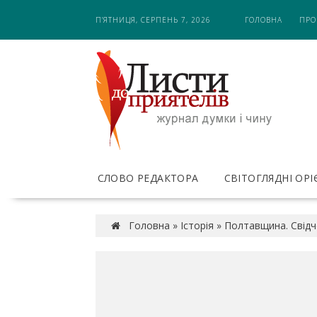
S
П’ЯТНИЦЯ, СЕРПЕНЬ 7, 2026
ГОЛОВНА
ПРО
k
i
p
t
o
c
o
n
t
e
СЛОВО РЕДАКТОРА
СВІТОГЛЯДНІ ОР
n
t
Головна
»
Історія
»
Полтавщина. Свідче