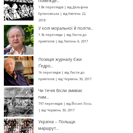
помежде...
1.8k переглядів
|
від
Дельфіна
Ертановська
|
від Квітень 22,
2018
У колі моральної й політи...
1.3k перегляди
|
від
Листи до
приятелів
|
від Липень 6, 2017
Позиція журналу Єжи
Ґедро...
1k переглядів
|
від
Листи до
приятелів
|
від Червень 30, 2017
Чи течія Вісли змиває
пам...
797 переглядів
|
від
Йосип Лось
|
від Червень 30, 2017
Україна – Польща:
маршрут...