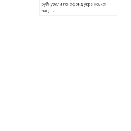
В
руйнували генофонд української
І
нації…
Г
А
Ц
І
Я
З
А
П
И
С
І
В