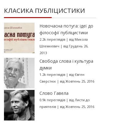
КЛАСИКА ПУБЛІЦИСТИКИ
Новочасна потуга: ідеї до
філософії публіцистики
2.2k переглядів
|
від
Микола
Шлемкевич
|
від Грудень 26,
2013
Свобода слова і культура
думки
1.2k переглядів
|
від
Євген
Сверстюк
|
від Жовтень 25, 2016
Слово Гавела
0.9k переглядів
|
від
Листи до
приятелів
|
від Жовтень 25, 2016