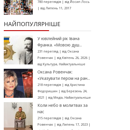
780 переглядів
|
від
Йосип Лось
|
від Липень 11, 2017
НАЙПОПУЛЯРНІШЕ
У ювілейний рік Івана
Франка. «Мовою душ...
231 перегляд
|
від
Оксана
Ровенчак
|
від Квітень 26, 2026
|
від
Культура
,
Найактуальніше
Оксана Ровенчак:
«Указувати пером на ран...
218 переглядів
|
від
Христина
Федоришин
|
від Березень 24,
2021
|
від
Медіа
,
Найактуальніше
Коли небо в молитвах за
нас
215 переглядів
|
від
Оксана
Ровенчак
|
від Липень 17, 2023
|