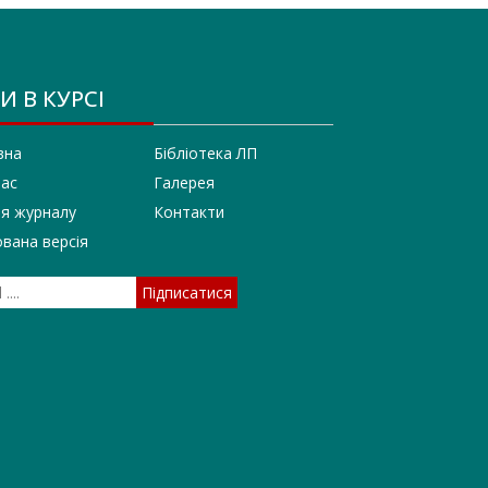
И В КУРСІ
вна
Бібліотека ЛП
нас
Галерея
ія журналу
Контакти
вана версія