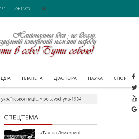
РЕЯ
КОНТАКТИ
ЕДІА
ПЛАНЕТА
ДІАСПОРА
НАУКА
СПОРТ
раїнської нації...
»
poltavschyna-1934
СПЕЦТЕМА
«Там на Лемковині