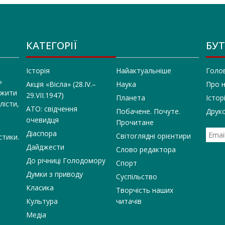
КАТЕГОРІЇ
БУТ
Історія
Найактуальніше
Голо
»
Акція «Вісла» (28.IV.–
Наука
Про 
 жити
29.VII.1947)
Планета
Істор
лісти,
АТО: свідчення
Побачене. Почуте.
Друко
очевидця
Прочитане
Діаспора
Світоглядні орієнтири
стики.
Дайджести
Слово редактора
До річниці Голодомору
Спорт
Думки з приводу
Суспільство
Класика
Творчість наших
Культура
читачів
Медіа