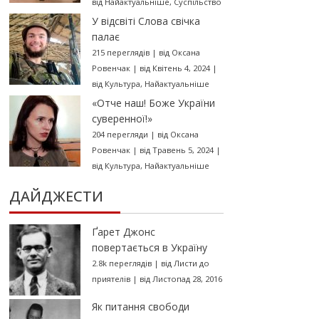
від
Найактуальніше
,
Суспільство
У відсвіті Слова свічка
палає
215 переглядів
|
від
Оксана
Ровенчак
|
від Квітень 4, 2024
|
від
Культура
,
Найактуальніше
«Отче наш! Боже України
суверенної!»
204 перегляди
|
від
Оксана
Ровенчак
|
від Травень 5, 2024
|
від
Культура
,
Найактуальніше
ДАЙДЖЕСТИ
Ґарет Джонс
повертається в Україну
2.8k переглядів
|
від
Листи до
приятелів
|
від Листопад 28, 2016
Як питання свободи