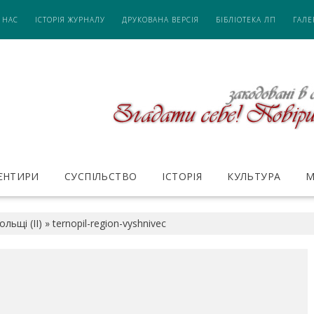
 НАС
ІСТОРІЯ ЖУРНАЛУ
ДРУКОВАНА ВЕРСІЯ
БІБЛІОТЕКА ЛП
ГАЛЕ
ІЄНТИРИ
СУСПІЛЬСТВО
ІСТОРІЯ
КУЛЬТУРА
М
льщі (ІІ)
»
ternopil-region-vyshnivec