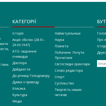
КАТЕГОРІЇ
БУТ
Історія
Найактуальніше
Голо
»
Акція «Вісла» (28.IV.–
Наука
Про 
 жити
29.VII.1947)
Планета
Істор
лісти,
АТО: свідчення
Побачене. Почуте.
Друко
очевидця
Прочитане
Діаспора
Світоглядні орієнтири
стики.
Дайджести
Слово редактора
До річниці Голодомору
Спорт
Думки з приводу
Суспільство
Класика
Творчість наших
Культура
читачів
Медіа