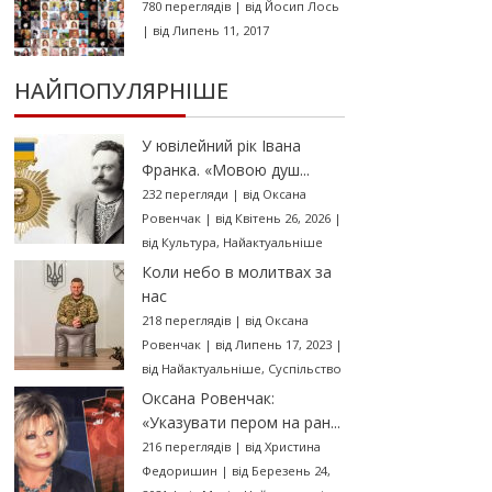
780 переглядів
|
від
Йосип Лось
|
від Липень 11, 2017
НАЙПОПУЛЯРНІШЕ
У ювілейний рік Івана
Франка. «Мовою душ...
232 перегляди
|
від
Оксана
Ровенчак
|
від Квітень 26, 2026
|
від
Культура
,
Найактуальніше
Коли небо в молитвах за
нас
218 переглядів
|
від
Оксана
Ровенчак
|
від Липень 17, 2023
|
від
Найактуальніше
,
Суспільство
Оксана Ровенчак:
«Указувати пером на ран...
216 переглядів
|
від
Христина
Федоришин
|
від Березень 24,