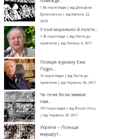
помежде...
1.8k переглядів
|
від
Дельфіна
Ертановська
|
від Квітень 22,
2018
У колі моральної й політи...
1.3k перегляди
|
від
Листи до
приятелів
|
від Липень 6, 2017
Позиція журналу Єжи
Ґедро...
1k переглядів
|
від
Листи до
приятелів
|
від Червень 30, 2017
Чи течія Вісли змиває
пам...
797 переглядів
|
від
Йосип Лось
|
від Червень 30, 2017
Україна – Польща:
маршрут...