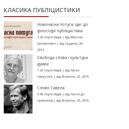
КЛАСИКА ПУБЛІЦИСТИКИ
Новочасна потуга: ідеї до
філософії публіцистики
2.2k переглядів
|
від
Микола
Шлемкевич
|
від Грудень 26,
2013
Свобода слова і культура
думки
1.2k переглядів
|
від
Євген
Сверстюк
|
від Жовтень 25, 2016
Слово Гавела
0.9k переглядів
|
від
Листи до
приятелів
|
від Жовтень 25, 2016