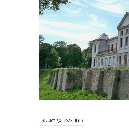
Н
Лист до Польщі (ІІ)
А