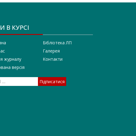
И В КУРСІ
вна
Бібліотека ЛП
нас
Галерея
ія журналу
Контакти
вана версія