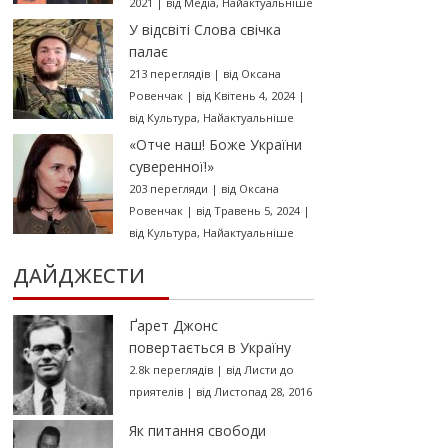
2021
|
від
Медіа
,
Найактуальніше
У відсвіті Слова свічка
палає
213 переглядів
|
від
Оксана
Ровенчак
|
від Квітень 4, 2024
|
від
Культура
,
Найактуальніше
«Отче наш! Боже України
суверенної!»
203 перегляди
|
від
Оксана
Ровенчак
|
від Травень 5, 2024
|
від
Культура
,
Найактуальніше
ДАЙДЖЕСТИ
Ґарет Джонс
повертається в Україну
2.8k переглядів
|
від
Листи до
приятелів
|
від Листопад 28, 2016
Як питання свободи