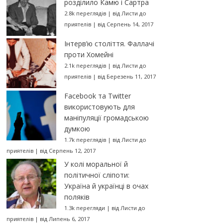
розділило Камю і Сартра
2.8k переглядів
|
від
Листи до
приятелів
|
від Серпень 14, 2017
Інтерв’ю століття. Фаллачі
проти Хомейні
2.1k переглядів
|
від
Листи до
приятелів
|
від Березень 11, 2017
Facebook та Twitter
використовують для
маніпуляції громадською
думкою
1.7k переглядів
|
від
Листи до
приятелів
|
від Серпень 12, 2017
У колі моральної й
політичної сліпоти:
Україна й українці в очах
поляків
1.3k перегляди
|
від
Листи до
приятелів
|
від Липень 6, 2017