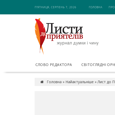
S
П’ЯТНИЦЯ, СЕРПЕНЬ 7, 2026
ГОЛОВНА
ПРО
k
i
p
t
o
c
o
n
t
e
СЛОВО РЕДАКТОРА
СВІТОГЛЯДНІ ОР
n
t
Головна
»
Найактуальніше
»
Лист до По