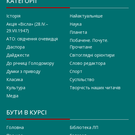
КАТЕГОРІЇ
Історія
Найактуальніше
Акція «Вісла» (28.IV.–
Наука
29.VII.1947)
Планета
АТО: свідчення очевидця
Побачене. Почуте.
Діаспора
Прочитане
Дайджести
Світоглядні орієнтири
До річниці Голодомору
Слово редактора
Думки з приводу
Спорт
Класика
Суспільство
Культура
Творчість наших читачів
Медіа
БУТИ В КУРСІ
Головна
Бібліотека ЛП