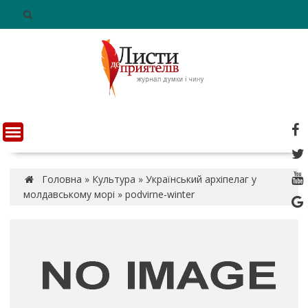
S
k
i
p
t
o
c
o
n
t
e
n
Головна
»
Культура
»
Український архіпелаг у
t
молдавському морі
»
podvirne-winter