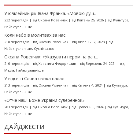
У ювілейний рік Івана Франка. «Мовою душ...
232 перегляди
|
від
Оксана Ровенчак
|
від Квітень 26, 2026
|
від
Культура
,
Найактуальніше
Коли небо в молитвах за нас
218 переглядів
|
від
Оксана Ровенчак
|
від Липень 17, 2023
|
від
Найактуальніше
,
Суспільство
Оксана Ровенчак: «Указувати пером на ран...
216 переглядів
|
від
Христина Федоришин
|
від Березень 24, 2021
|
від
Медіа
,
Найактуальніше
У відсвіті Слова свічка палає
213 переглядів
|
від
Оксана Ровенчак
|
від Квітень 4, 2024
|
від
Культура
,
Найактуальніше
«Отче наш! Боже України суверенної!»
203 перегляди
|
від
Оксана Ровенчак
|
від Травень 5, 2024
|
від
Культура
,
Найактуальніше
ДАЙДЖЕСТИ