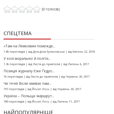
(0 голосів)
СПЕЦТЕМА
«Там на Лемковині помежде...
1.8k переглядів
|
від
Дельфіна Ертановська
|
від Квітень 22, 2018
У колі моральної й політи...
1.3k переглядів
|
від
Листи до приятелів
|
від Липень 6, 2017
Позиція журналу Єжи Ґедро...
1k переглядів
|
від
Листи до приятелів
|
від Червень 30, 2017
Чи течія Вісли змиває пам...
797 переглядів
|
від
Йосип Лось
|
від Червень 30, 2017
Україна – Польща: маршрут...
780 переглядів
|
від
Йосип Лось
|
від Липень 11, 2017
НАЙПОПУЛЯРНІШЕ