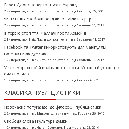
Ґарет Джонс повертається в Україну
2.8k переглядів
|
від
Листи до приятелів
|
від Листопад 28, 2016
Як питання свободи розділило Камю і Сартра
2.8k переглядів
|
від
Листи до приятелів
|
від Серпень 14, 2017
Інтерв’ю століття. Фаллачі проти Хомейні
2.1k перегляди
|
від
Листи до приятелів
|
від Березень 11, 2017
Facebook та Twitter використовують для маніпуляції
громадською думкою
1.7k переглядів
|
від
Листи до приятелів
|
від Серпень 12, 2017
У колі моральної й політичної сліпоти: Україна й українці в
очах поляків
1.3k переглядів
|
від
Листи до приятелів
|
від Липень 6, 2017
КЛАСИКА ПУБЛІЦИСТИКИ
Новочасна потуга: ідеї до філософії публіцистики
2.2k переглядів
|
від
Микола Шлемкевич
|
від Грудень 26, 2013
Свобода слова і культура думки
1.2k переглядів
|
від
Євген Сверстюк
|
від Жовтень 25, 2016