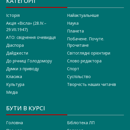
КАТЕГОРІЇ
Історія
Найактуальніше
Акція «Вісла» (28.IV.–
Наука
29.VII.1947)
Планета
АТО: свідчення очевидця
Побачене. Почуте.
Діаспора
Прочитане
Дайджести
Світоглядні орієнтири
До річниці Голодомору
Слово редактора
Думки з приводу
Спорт
Класика
Суспільство
Культура
Творчість наших читачів
Медіа
БУТИ В КУРСІ
Головна
Бібліотека ЛП