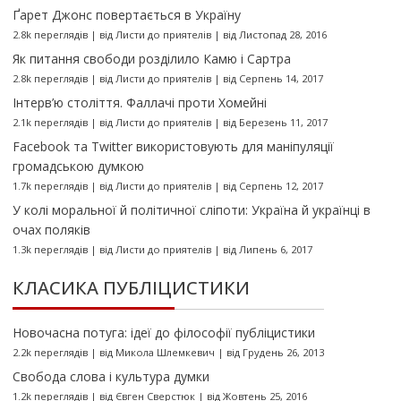
Ґарет Джонс повертається в Україну
2.8k переглядів
|
від
Листи до приятелів
|
від Листопад 28, 2016
Як питання свободи розділило Камю і Сартра
2.8k переглядів
|
від
Листи до приятелів
|
від Серпень 14, 2017
Інтерв’ю століття. Фаллачі проти Хомейні
2.1k переглядів
|
від
Листи до приятелів
|
від Березень 11, 2017
Facebook та Twitter використовують для маніпуляції
громадською думкою
1.7k переглядів
|
від
Листи до приятелів
|
від Серпень 12, 2017
У колі моральної й політичної сліпоти: Україна й українці в
очах поляків
1.3k переглядів
|
від
Листи до приятелів
|
від Липень 6, 2017
КЛАСИКА ПУБЛІЦИСТИКИ
Новочасна потуга: ідеї до філософії публіцистики
2.2k переглядів
|
від
Микола Шлемкевич
|
від Грудень 26, 2013
Свобода слова і культура думки
1.2k переглядів
|
від
Євген Сверстюк
|
від Жовтень 25, 2016