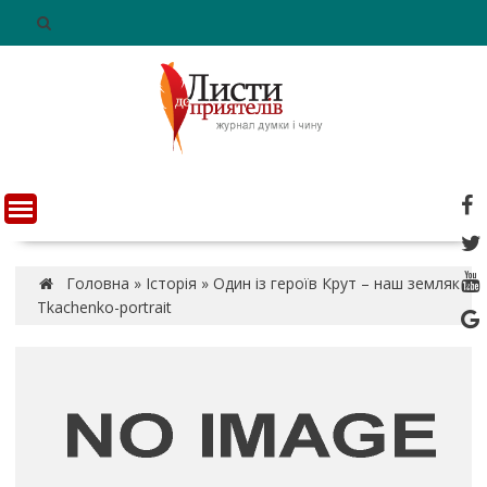
S
k
i
p
t
o
c
o
n
t
e
n
Головна
»
Історія
»
Один із героїв Крут – наш земляк
»
t
Tkachenko-portrait