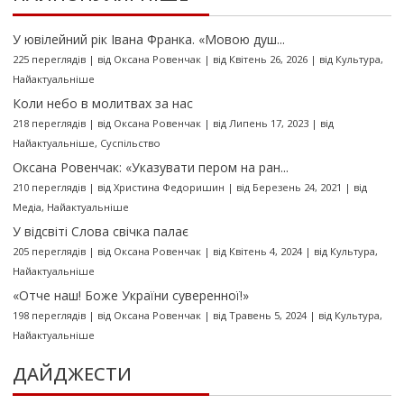
У ювілейний рік Івана Франка. «Мовою душ...
225 переглядів
|
від
Оксана Ровенчак
|
від Квітень 26, 2026
|
від
Культура
,
Найактуальніше
Коли небо в молитвах за нас
218 переглядів
|
від
Оксана Ровенчак
|
від Липень 17, 2023
|
від
Найактуальніше
,
Суспільство
Оксана Ровенчак: «Указувати пером на ран...
210 переглядів
|
від
Христина Федоришин
|
від Березень 24, 2021
|
від
Медіа
,
Найактуальніше
У відсвіті Слова свічка палає
205 переглядів
|
від
Оксана Ровенчак
|
від Квітень 4, 2024
|
від
Культура
,
Найактуальніше
«Отче наш! Боже України суверенної!»
198 переглядів
|
від
Оксана Ровенчак
|
від Травень 5, 2024
|
від
Культура
,
Найактуальніше
ДАЙДЖЕСТИ