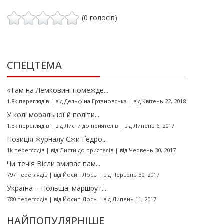
(0 голосів)
СПЕЦТЕМА
«Там на Лемковині помежде...
1.8k переглядів
|
від
Дельфіна Ертановська
|
від Квітень 22, 2018
У колі моральної й політи...
1.3k переглядів
|
від
Листи до приятелів
|
від Липень 6, 2017
Позиція журналу Єжи Ґедро...
1k переглядів
|
від
Листи до приятелів
|
від Червень 30, 2017
Чи течія Вісли змиває пам...
797 переглядів
|
від
Йосип Лось
|
від Червень 30, 2017
Україна – Польща: маршрут...
780 переглядів
|
від
Йосип Лось
|
від Липень 11, 2017
НАЙПОПУЛЯРНІШЕ