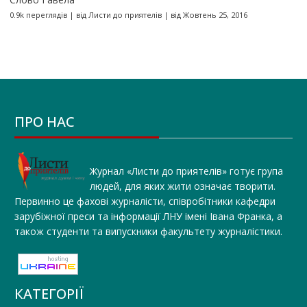
0.9k переглядів
|
від
Листи до приятелів
|
від Жовтень 25, 2016
ПРО НАС
Журнал «Листи до приятелів» готує група
людей, для яких жити означає творити.
Первинно це фахові журналісти, співробітники кафедри
зарубіжної преси та інформації ЛНУ імені Івана Франка, а
також студенти та випускники факультету журналістики.
КАТЕГОРІЇ