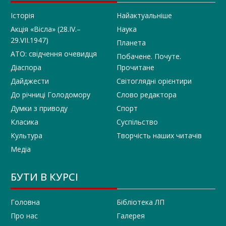
Історія
Найактуальніше
Акція «Вісла» (28.IV.–
Наука
29.VII.1947)
Планета
АТО: свідчення очевидця
Побачене. Почуте.
Діаспора
Прочитане
Дайджести
Світоглядні орієнтири
До річниці Голодомору
Слово редактора
Думки з приводу
Спорт
Класика
Суспільство
Культура
Творчість наших читачів
Медіа
БУТИ В КУРСІ
Головна
Бібліотека ЛП
Про нас
Галерея