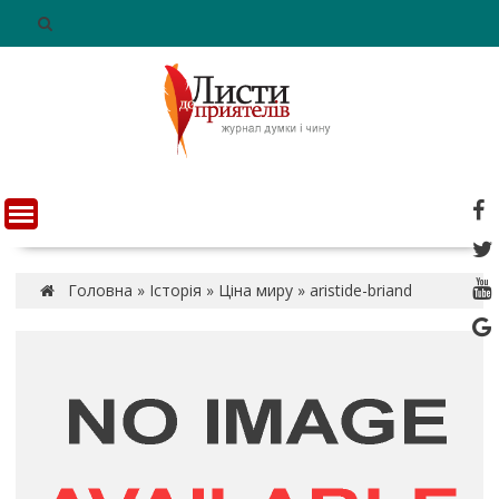
S
k
i
p
t
o
c
o
n
t
e
n
Головна
»
Історія
»
Ціна миру
»
aristide-briand
t