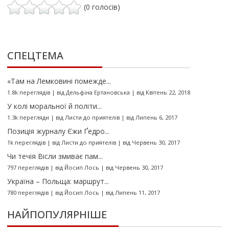
(0 голосів)
СПЕЦТЕМА
«Там на Лемковині помежде...
1.8k переглядів
|
від
Дельфіна Ертановська
|
від Квітень 22, 2018
У колі моральної й політи...
1.3k перегляди
|
від
Листи до приятелів
|
від Липень 6, 2017
Позиція журналу Єжи Ґедро...
1k переглядів
|
від
Листи до приятелів
|
від Червень 30, 2017
Чи течія Вісли змиває пам...
797 переглядів
|
від
Йосип Лось
|
від Червень 30, 2017
Україна – Польща: маршрут...
780 переглядів
|
від
Йосип Лось
|
від Липень 11, 2017
НАЙПОПУЛЯРНІШЕ