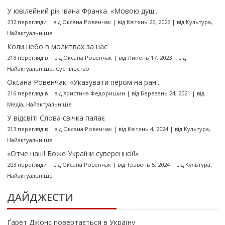
У ювілейний рік Івана Франка. «Мовою душ...
232 перегляди
|
від
Оксана Ровенчак
|
від Квітень 26, 2026
|
від
Культура
,
Найактуальніше
Коли небо в молитвах за нас
218 переглядів
|
від
Оксана Ровенчак
|
від Липень 17, 2023
|
від
Найактуальніше
,
Суспільство
Оксана Ровенчак: «Указувати пером на ран...
216 переглядів
|
від
Христина Федоришин
|
від Березень 24, 2021
|
від
Медіа
,
Найактуальніше
У відсвіті Слова свічка палає
213 переглядів
|
від
Оксана Ровенчак
|
від Квітень 4, 2024
|
від
Культура
,
Найактуальніше
«Отче наш! Боже України суверенної!»
203 перегляди
|
від
Оксана Ровенчак
|
від Травень 5, 2024
|
від
Культура
,
Найактуальніше
ДАЙДЖЕСТИ
Ґарет Джонс повертається в Україну