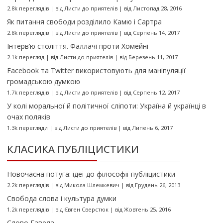
2.8k переглядів
|
від
Листи до приятелів
|
від Листопад 28, 2016
Як питання свободи розділило Камю і Сартра
2.8k переглядів
|
від
Листи до приятелів
|
від Серпень 14, 2017
Інтерв’ю століття. Фаллачі проти Хомейні
2.1k перегляд
|
від
Листи до приятелів
|
від Березень 11, 2017
Facebook та Twitter використовують для маніпуляції
громадською думкою
1.7k переглядів
|
від
Листи до приятелів
|
від Серпень 12, 2017
У колі моральної й політичної сліпоти: Україна й українці в
очах поляків
1.3k перегляди
|
від
Листи до приятелів
|
від Липень 6, 2017
КЛАСИКА ПУБЛІЦИСТИКИ
Новочасна потуга: ідеї до філософії публіцистики
2.2k переглядів
|
від
Микола Шлемкевич
|
від Грудень 26, 2013
Свобода слова і культура думки
1.2k переглядів
|
від
Євген Сверстюк
|
від Жовтень 25, 2016
Слово Гавела