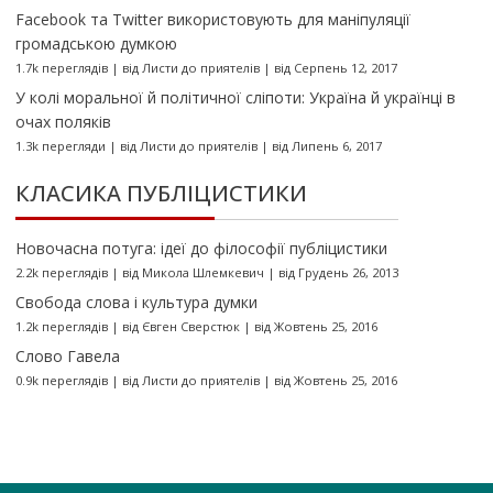
Facebook та Twitter використовують для маніпуляції
громадською думкою
1.7k переглядів
|
від
Листи до приятелів
|
від Серпень 12, 2017
У колі моральної й політичної сліпоти: Україна й українці в
очах поляків
1.3k перегляди
|
від
Листи до приятелів
|
від Липень 6, 2017
КЛАСИКА ПУБЛІЦИСТИКИ
Новочасна потуга: ідеї до філософії публіцистики
2.2k переглядів
|
від
Микола Шлемкевич
|
від Грудень 26, 2013
Свобода слова і культура думки
1.2k переглядів
|
від
Євген Сверстюк
|
від Жовтень 25, 2016
Слово Гавела
0.9k переглядів
|
від
Листи до приятелів
|
від Жовтень 25, 2016