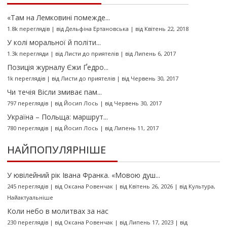
«Там на Лемковині помежде...
1.8k переглядів
|
від
Дельфіна Ертановська
|
від Квітень 22, 2018
У колі моральної й політи...
1.3k перегляди
|
від
Листи до приятелів
|
від Липень 6, 2017
Позиція журналу Єжи Ґедро...
1k переглядів
|
від
Листи до приятелів
|
від Червень 30, 2017
Чи течія Вісли змиває пам...
797 переглядів
|
від
Йосип Лось
|
від Червень 30, 2017
Україна – Польща: маршрут...
780 переглядів
|
від
Йосип Лось
|
від Липень 11, 2017
НАЙПОПУЛЯРНІШЕ
У ювілейний рік Івана Франка. «Мовою душ...
245 переглядів
|
від
Оксана Ровенчак
|
від Квітень 26, 2026
|
від
Культура
,
Найактуальніше
Коли небо в молитвах за нас
230 переглядів
|
від
Оксана Ровенчак
|
від Липень 17, 2023
|
від