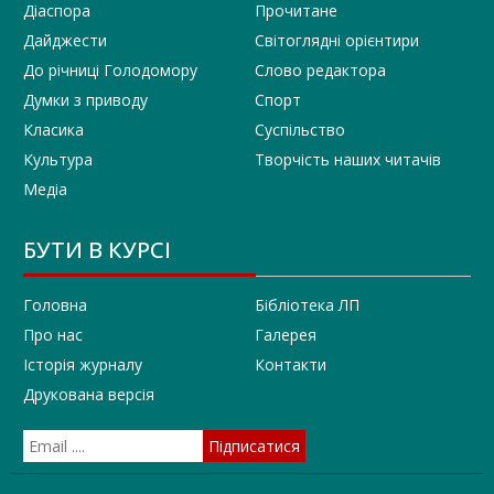
Діаспора
Прочитане
Дайджести
Світоглядні орієнтири
До річниці Голодомору
Слово редактора
Думки з приводу
Спорт
Класика
Суспільство
Культура
Творчість наших читачів
Медіа
БУТИ В КУРСІ
Головна
Бібліотека ЛП
Про нас
Галерея
Історія журналу
Контакти
Друкована версія