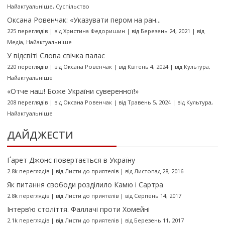
Найактуальніше
,
Суспільство
Оксана Ровенчак: «Указувати пером на ран...
225 переглядів
|
від
Христина Федоришин
|
від Березень 24, 2021
|
від
Медіа
,
Найактуальніше
У відсвіті Слова свічка палає
220 переглядів
|
від
Оксана Ровенчак
|
від Квітень 4, 2024
|
від
Культура
,
Найактуальніше
«Отче наш! Боже України суверенної!»
208 переглядів
|
від
Оксана Ровенчак
|
від Травень 5, 2024
|
від
Культура
,
Найактуальніше
ДАЙДЖЕСТИ
Ґарет Джонс повертається в Україну
2.8k переглядів
|
від
Листи до приятелів
|
від Листопад 28, 2016
Як питання свободи розділило Камю і Сартра
2.8k переглядів
|
від
Листи до приятелів
|
від Серпень 14, 2017
Інтерв’ю століття. Фаллачі проти Хомейні
2.1k переглядів
|
від
Листи до приятелів
|
від Березень 11, 2017