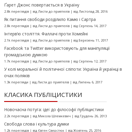
Ґарет Джонс повертається в Україну
2.8k переглядів
|
від
Листи до приятелів
|
від Листопад 28, 2016
Як питання свободи розділило Камю і Сартра
2.8k переглядів
|
від
Листи до приятелів
|
від Серпень 14, 2017
Інтерв’ю століття. Фаллачі проти Хомейні
2.1k переглядів
|
від
Листи до приятелів
|
від Березень 11, 2017
Facebook та Twitter використовують для маніпуляції
громадською думкою
1.7k переглядів
|
від
Листи до приятелів
|
від Серпень 12, 2017
У колі моральної й політичної сліпоти: Україна й українці в
очах поляків
1.3k перегляди
|
від
Листи до приятелів
|
від Липень 6, 2017
КЛАСИКА ПУБЛІЦИСТИКИ
Новочасна потуга: ідеї до філософії публіцистики
2.2k переглядів
|
від
Микола Шлемкевич
|
від Грудень 26, 2013
Свобода слова і культура думки
1.2k переглядів
|
від
Євген Сверстюк
|
від Жовтень 25, 2016