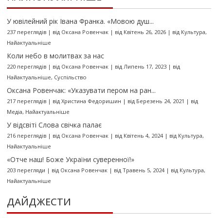
У ювілейний рік Івана Франка. «Мовою душ...
237 переглядів
|
від
Оксана Ровенчак
|
від Квітень 26, 2026
|
від
Культура
,
Найактуальніше
Коли небо в молитвах за нас
220 переглядів
|
від
Оксана Ровенчак
|
від Липень 17, 2023
|
від
Найактуальніше
,
Суспільство
Оксана Ровенчак: «Указувати пером на ран...
217 переглядів
|
від
Христина Федоришин
|
від Березень 24, 2021
|
від
Медіа
,
Найактуальніше
У відсвіті Слова свічка палає
216 переглядів
|
від
Оксана Ровенчак
|
від Квітень 4, 2024
|
від
Культура
,
Найактуальніше
«Отче наш! Боже України суверенної!»
203 перегляди
|
від
Оксана Ровенчак
|
від Травень 5, 2024
|
від
Культура
,
Найактуальніше
ДАЙДЖЕСТИ