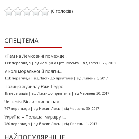
(0 голосів)
СПЕЦТЕМА
«Там на Лемковині помежде...
1.8k переглядів
|
від
Дельфіна Ертановська
|
від Квітень 22, 2018
У колі моральної й політи...
1.3k перегляди
|
від
Листи до приятелів
|
від Липень 6, 2017
Позиція журналу Єжи Ґедро...
1k переглядів
|
від
Листи до приятелів
|
від Червень 30, 2017
Чи течія Вісли змиває пам...
797 переглядів
|
від
Йосип Лось
|
від Червень 30, 2017
Україна – Польща: маршрут...
780 переглядів
|
від
Йосип Лось
|
від Липень 11, 2017
НАЙПОПУЛЯРНІШЕ