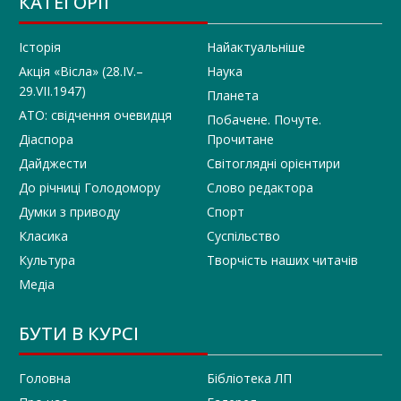
КАТЕГОРІЇ
Історія
Найактуальніше
Акція «Вісла» (28.IV.–
Наука
29.VII.1947)
Планета
АТО: свідчення очевидця
Побачене. Почуте.
Діаспора
Прочитане
Дайджести
Світоглядні орієнтири
До річниці Голодомору
Слово редактора
Думки з приводу
Спорт
Класика
Суспільство
Культура
Творчість наших читачів
Медіа
БУТИ В КУРСІ
Головна
Бібліотека ЛП