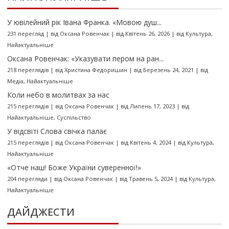
У ювілейний рік Івана Франка. «Мовою душ...
231 перегляд
|
від
Оксана Ровенчак
|
від Квітень 26, 2026
|
від
Культура
,
Найактуальніше
Оксана Ровенчак: «Указувати пером на ран...
218 переглядів
|
від
Христина Федоришин
|
від Березень 24, 2021
|
від
Медіа
,
Найактуальніше
Коли небо в молитвах за нас
215 переглядів
|
від
Оксана Ровенчак
|
від Липень 17, 2023
|
від
Найактуальніше
,
Суспільство
У відсвіті Слова свічка палає
215 переглядів
|
від
Оксана Ровенчак
|
від Квітень 4, 2024
|
від
Культура
,
Найактуальніше
«Отче наш! Боже України суверенної!»
204 перегляди
|
від
Оксана Ровенчак
|
від Травень 5, 2024
|
від
Культура
,
Найактуальніше
ДАЙДЖЕСТИ