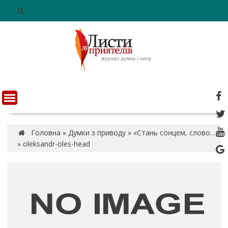
S
k
i
p
t
o
c
o
n
t
e
n
Головна
»
Думки з приводу
»
«Стань сонцем, слово…»
t
»
oleksandr-oles-head