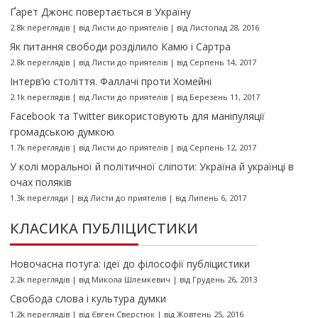
Ґарет Джонс повертається в Україну
2.8k переглядів
|
від
Листи до приятелів
|
від Листопад 28, 2016
Як питання свободи розділило Камю і Сартра
2.8k переглядів
|
від
Листи до приятелів
|
від Серпень 14, 2017
Інтерв’ю століття. Фаллачі проти Хомейні
2.1k переглядів
|
від
Листи до приятелів
|
від Березень 11, 2017
Facebook та Twitter використовують для маніпуляції
громадською думкою
1.7k переглядів
|
від
Листи до приятелів
|
від Серпень 12, 2017
У колі моральної й політичної сліпоти: Україна й українці в
очах поляків
1.3k перегляди
|
від
Листи до приятелів
|
від Липень 6, 2017
КЛАСИКА ПУБЛІЦИСТИКИ
Новочасна потуга: ідеї до філософії публіцистики
2.2k переглядів
|
від
Микола Шлемкевич
|
від Грудень 26, 2013
Свобода слова і культура думки
1.2k переглядів
|
від
Євген Сверстюк
|
від Жовтень 25, 2016