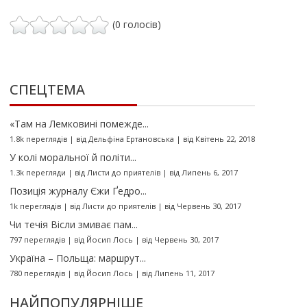
(0 голосів)
СПЕЦТЕМА
«Там на Лемковині помежде...
1.8k переглядів
|
від
Дельфіна Ертановська
|
від Квітень 22, 2018
У колі моральної й політи...
1.3k перегляди
|
від
Листи до приятелів
|
від Липень 6, 2017
Позиція журналу Єжи Ґедро...
1k переглядів
|
від
Листи до приятелів
|
від Червень 30, 2017
Чи течія Вісли змиває пам...
797 переглядів
|
від
Йосип Лось
|
від Червень 30, 2017
Україна – Польща: маршрут...
780 переглядів
|
від
Йосип Лось
|
від Липень 11, 2017
НАЙПОПУЛЯРНІШЕ