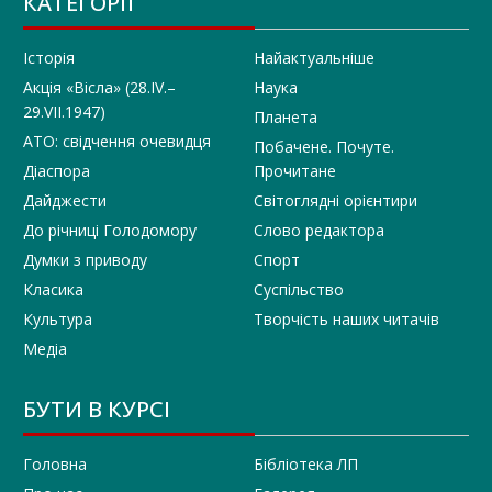
КАТЕГОРІЇ
Історія
Найактуальніше
Акція «Вісла» (28.IV.–
Наука
29.VII.1947)
Планета
АТО: свідчення очевидця
Побачене. Почуте.
Діаспора
Прочитане
Дайджести
Світоглядні орієнтири
До річниці Голодомору
Слово редактора
Думки з приводу
Спорт
Класика
Суспільство
Культура
Творчість наших читачів
Медіа
БУТИ В КУРСІ
Головна
Бібліотека ЛП