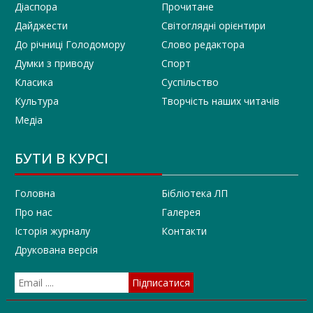
Діаспора
Прочитане
Дайджести
Світоглядні орієнтири
До річниці Голодомору
Слово редактора
Думки з приводу
Спорт
Класика
Суспільство
Культура
Творчість наших читачів
Медіа
БУТИ В КУРСІ
Головна
Бібліотека ЛП
Про нас
Галерея
Історія журналу
Контакти
Друкована версія