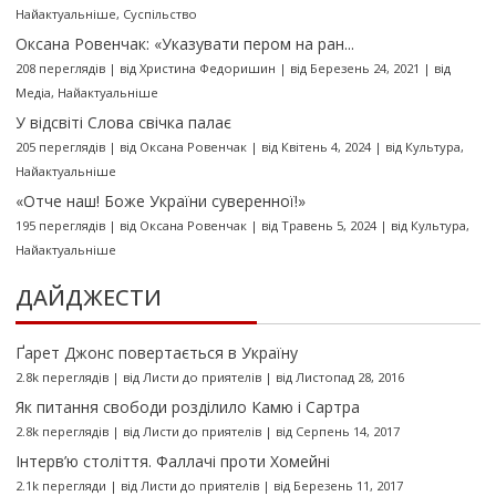
Найактуальніше
,
Суспільство
Оксана Ровенчак: «Указувати пером на ран...
208 переглядів
|
від
Христина Федоришин
|
від Березень 24, 2021
|
від
Медіа
,
Найактуальніше
У відсвіті Слова свічка палає
205 переглядів
|
від
Оксана Ровенчак
|
від Квітень 4, 2024
|
від
Культура
,
Найактуальніше
«Отче наш! Боже України суверенної!»
195 переглядів
|
від
Оксана Ровенчак
|
від Травень 5, 2024
|
від
Культура
,
Найактуальніше
ДАЙДЖЕСТИ
Ґарет Джонс повертається в Україну
2.8k переглядів
|
від
Листи до приятелів
|
від Листопад 28, 2016
Як питання свободи розділило Камю і Сартра
2.8k переглядів
|
від
Листи до приятелів
|
від Серпень 14, 2017
Інтерв’ю століття. Фаллачі проти Хомейні
2.1k перегляди
|
від
Листи до приятелів
|
від Березень 11, 2017