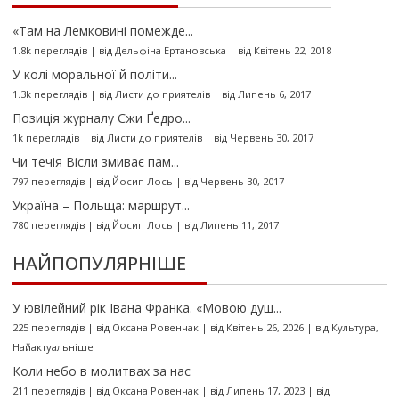
«Там на Лемковині помежде...
1.8k переглядів
|
від
Дельфіна Ертановська
|
від Квітень 22, 2018
У колі моральної й політи...
1.3k переглядів
|
від
Листи до приятелів
|
від Липень 6, 2017
Позиція журналу Єжи Ґедро...
1k переглядів
|
від
Листи до приятелів
|
від Червень 30, 2017
Чи течія Вісли змиває пам...
797 переглядів
|
від
Йосип Лось
|
від Червень 30, 2017
Україна – Польща: маршрут...
780 переглядів
|
від
Йосип Лось
|
від Липень 11, 2017
НАЙПОПУЛЯРНІШЕ
У ювілейний рік Івана Франка. «Мовою душ...
225 переглядів
|
від
Оксана Ровенчак
|
від Квітень 26, 2026
|
від
Культура
,
Найактуальніше
Коли небо в молитвах за нас
211 переглядів
|
від
Оксана Ровенчак
|
від Липень 17, 2023
|
від