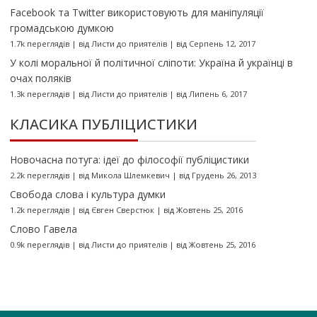
Facebook та Twitter використовують для маніпуляції
громадською думкою
1.7k переглядів
|
від
Листи до приятелів
|
від Серпень 12, 2017
У колі моральної й політичної сліпоти: Україна й українці в
очах поляків
1.3k переглядів
|
від
Листи до приятелів
|
від Липень 6, 2017
КЛАСИКА ПУБЛІЦИСТИКИ
Новочасна потуга: ідеї до філософії публіцистики
2.2k переглядів
|
від
Микола Шлемкевич
|
від Грудень 26, 2013
Свобода слова і культура думки
1.2k переглядів
|
від
Євген Сверстюк
|
від Жовтень 25, 2016
Слово Гавела
0.9k переглядів
|
від
Листи до приятелів
|
від Жовтень 25, 2016