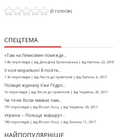
(0 голосів)
СПЕЦТЕМА
«Там на Лемковині помежде...
1.8k переглядів
|
від
Дельфіна Ертановська
|
від Квітень 22, 2018
У колі моральної й політи...
1.3k переглядів
|
від
Листи до приятелів
|
від Липень 6, 2017
Позиція журналу Єжи Ґедро...
1k переглядів
|
від
Листи до приятелів
|
від Червень 30, 2017
Чи течія Вісли змиває пам...
797 переглядів
|
від
Йосип Лось
|
від Червень 30, 2017
Україна – Польща: маршрут...
780 переглядів
|
від
Йосип Лось
|
від Липень 11, 2017
НАЙПОПУЛЯРНІШЕ