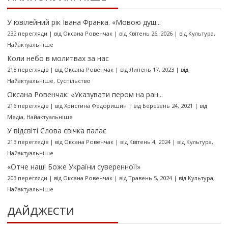
У ювілейний рік Івана Франка. «Мовою душ...
232 перегляди
|
від
Оксана Ровенчак
|
від Квітень 26, 2026
|
від
Культура
,
Найактуальніше
Коли небо в молитвах за нас
218 переглядів
|
від
Оксана Ровенчак
|
від Липень 17, 2023
|
від
Найактуальніше
,
Суспільство
Оксана Ровенчак: «Указувати пером на ран...
216 переглядів
|
від
Христина Федоришин
|
від Березень 24, 2021
|
від
Медіа
,
Найактуальніше
У відсвіті Слова свічка палає
213 переглядів
|
від
Оксана Ровенчак
|
від Квітень 4, 2024
|
від
Культура
,
Найактуальніше
«Отче наш! Боже України суверенної!»
203 перегляди
|
від
Оксана Ровенчак
|
від Травень 5, 2024
|
від
Культура
,
Найактуальніше
ДАЙДЖЕСТИ