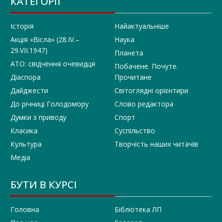
КАТЕГОРІЇ
Історія
Найактуальніше
Акція «Вісла» (28.IV.–
Наука
29.VII.1947)
Планета
АТО: свідчення очевидця
Побачене. Почуте.
Діаспора
Прочитане
Дайджести
Світоглядні орієнтири
До річниці Голодомору
Слово редактора
Думки з приводу
Спорт
Класика
Суспільство
Культура
Творчість наших читачів
Медіа
БУТИ В КУРСІ
Головна
Бібліотека ЛП