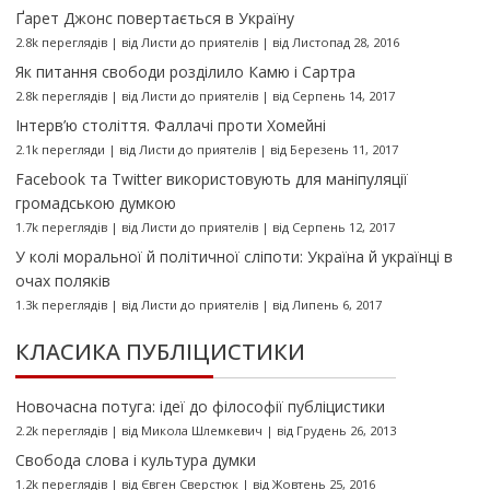
Ґарет Джонс повертається в Україну
2.8k переглядів
|
від
Листи до приятелів
|
від Листопад 28, 2016
Як питання свободи розділило Камю і Сартра
2.8k переглядів
|
від
Листи до приятелів
|
від Серпень 14, 2017
Інтерв’ю століття. Фаллачі проти Хомейні
2.1k перегляди
|
від
Листи до приятелів
|
від Березень 11, 2017
Facebook та Twitter використовують для маніпуляції
громадською думкою
1.7k переглядів
|
від
Листи до приятелів
|
від Серпень 12, 2017
У колі моральної й політичної сліпоти: Україна й українці в
очах поляків
1.3k переглядів
|
від
Листи до приятелів
|
від Липень 6, 2017
КЛАСИКА ПУБЛІЦИСТИКИ
Новочасна потуга: ідеї до філософії публіцистики
2.2k переглядів
|
від
Микола Шлемкевич
|
від Грудень 26, 2013
Свобода слова і культура думки
1.2k переглядів
|
від
Євген Сверстюк
|
від Жовтень 25, 2016