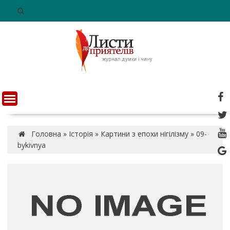
S
k
i
p
t
o
c
o
n
t
e
n
Головна
»
Історія
»
Картини з епохи нігілізму
»
09-
t
bykivnya