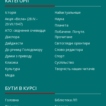
КАТЕГОРІЇ
Історія
Найактуальніше
Акція «Вісла» (28.IV.–
Наука
29.VII.1947)
Планета
АТО: свідчення очевидця
Побачене. Почуте.
Діаспора
Прочитане
Дайджести
Світоглядні орієнтири
До річниці Голодомору
Слово редактора
Думки з приводу
Спорт
Класика
Суспільство
Культура
Творчість наших читачів
Медіа
БУТИ В КУРСІ
Головна
Бібліотека ЛП