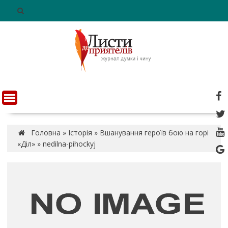
S
k
i
p
t
o
c
o
n
t
e
n
Головна
»
Історія
»
Вшанування героїв бою на горі
t
«Діл»
»
nedilna-pihockyj