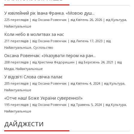
У ювілейний рік Івана Франка. «Мовою душ...
225 переглядів
|
від
Оксана Ровенчак
|
від Квітень 26, 2026
|
від
Культура
,
Найактуальніше
Коли небо в молитвах за нас
211 переглядів
|
від
Оксана Ровенчак
|
від Липень 17, 2023
|
від
Найактуальніше
,
Суспільство
Оксана Ровенчак: «Указувати пером на ран...
208 переглядів
|
від
Христина Федоришин
|
від Березень 24, 2021
|
від
Медіа
,
Найактуальніше
У відсвіті Слова свічка палає
205 переглядів
|
від
Оксана Ровенчак
|
від Квітень 4, 2024
|
від
Культура
,
Найактуальніше
«Отче наш! Боже України суверенної!»
195 переглядів
|
від
Оксана Ровенчак
|
від Травень 5, 2024
|
від
Культура
,
Найактуальніше
ДАЙДЖЕСТИ