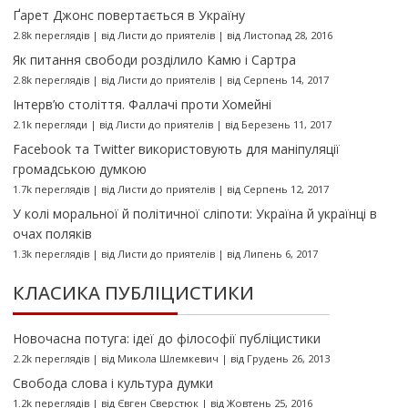
Ґарет Джонс повертається в Україну
2.8k переглядів
|
від
Листи до приятелів
|
від Листопад 28, 2016
Як питання свободи розділило Камю і Сартра
2.8k переглядів
|
від
Листи до приятелів
|
від Серпень 14, 2017
Інтерв’ю століття. Фаллачі проти Хомейні
2.1k перегляди
|
від
Листи до приятелів
|
від Березень 11, 2017
Facebook та Twitter використовують для маніпуляції
громадською думкою
1.7k переглядів
|
від
Листи до приятелів
|
від Серпень 12, 2017
У колі моральної й політичної сліпоти: Україна й українці в
очах поляків
1.3k переглядів
|
від
Листи до приятелів
|
від Липень 6, 2017
КЛАСИКА ПУБЛІЦИСТИКИ
Новочасна потуга: ідеї до філософії публіцистики
2.2k переглядів
|
від
Микола Шлемкевич
|
від Грудень 26, 2013
Свобода слова і культура думки
1.2k переглядів
|
від
Євген Сверстюк
|
від Жовтень 25, 2016