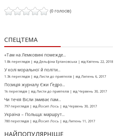
(0 голосів)
СПЕЦТЕМА
«Там на Лемковині помежде...
1.8k переглядів
|
від
Дельфіна Ертановська
|
від Квітень 22, 2018
У колі моральної й політи...
1.3k переглядів
|
від
Листи до приятелів
|
від Липень 6, 2017
Позиція журналу Єжи Ґедро...
1k переглядів
|
від
Листи до приятелів
|
від Червень 30, 2017
Чи течія Вісли змиває пам...
797 переглядів
|
від
Йосип Лось
|
від Червень 30, 2017
Україна – Польща: маршрут...
780 переглядів
|
від
Йосип Лось
|
від Липень 11, 2017
НАЙПОПУЛЯРНІШЕ