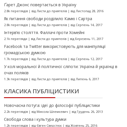
Ґарет Джонс повертається в Україну
2.8k переглядів
|
від
Листи до приятелів
|
від Листопад 28, 2016
Як питання свободи розділило Камю і Сартра
2.8k переглядів
|
від
Листи до приятелів
|
від Серпень 14, 2017
Інтерв’ю століття. Фаллачі проти Хомейні
2.1k перегляди
|
від
Листи до приятелів
|
від Березень 11, 2017
Facebook та Twitter використовують для маніпуляції
громадською думкою
1.7k переглядів
|
від
Листи до приятелів
|
від Серпень 12, 2017
У колі моральної й політичної сліпоти: Україна й українці в
очах поляків
1.3k переглядів
|
від
Листи до приятелів
|
від Липень 6, 2017
КЛАСИКА ПУБЛІЦИСТИКИ
Новочасна потуга: ідеї до філософії публіцистики
2.2k переглядів
|
від
Микола Шлемкевич
|
від Грудень 26, 2013
Свобода слова і культура думки
1.2k переглядів
|
від
Євген Сверстюк
|
від Жовтень 25, 2016