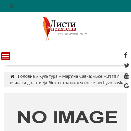
S
k
i
p
t
o
c
o
n
t
e
n
Головна
»
Культура
»
Мар’яна Савка: «Все життя я
t
вчилася долати фобії та страхи»
»
solodke-pechyvo-savka