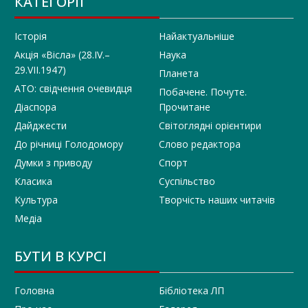
КАТЕГОРІЇ
Історія
Найактуальніше
Акція «Вісла» (28.IV.–
Наука
29.VII.1947)
Планета
АТО: свідчення очевидця
Побачене. Почуте.
Діаспора
Прочитане
Дайджести
Світоглядні орієнтири
До річниці Голодомору
Слово редактора
Думки з приводу
Спорт
Класика
Суспільство
Культура
Творчість наших читачів
Медіа
БУТИ В КУРСІ
Головна
Бібліотека ЛП