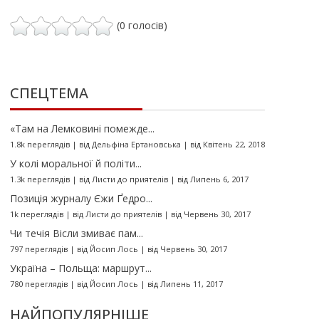
(0 голосів)
СПЕЦТЕМА
«Там на Лемковині помежде...
1.8k переглядів
|
від
Дельфіна Ертановська
|
від Квітень 22, 2018
У колі моральної й політи...
1.3k переглядів
|
від
Листи до приятелів
|
від Липень 6, 2017
Позиція журналу Єжи Ґедро...
1k переглядів
|
від
Листи до приятелів
|
від Червень 30, 2017
Чи течія Вісли змиває пам...
797 переглядів
|
від
Йосип Лось
|
від Червень 30, 2017
Україна – Польща: маршрут...
780 переглядів
|
від
Йосип Лось
|
від Липень 11, 2017
НАЙПОПУЛЯРНІШЕ