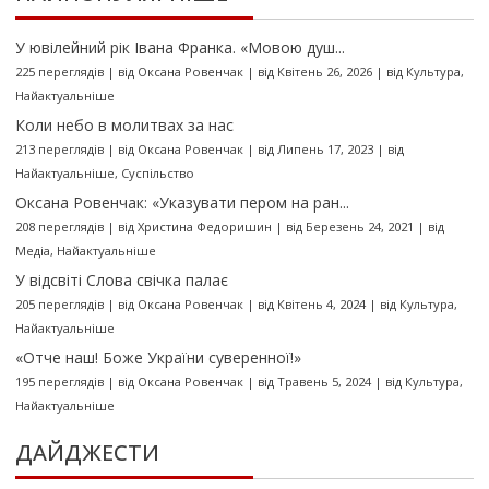
У ювілейний рік Івана Франка. «Мовою душ...
225 переглядів
|
від
Оксана Ровенчак
|
від Квітень 26, 2026
|
від
Культура
,
Найактуальніше
Коли небо в молитвах за нас
213 переглядів
|
від
Оксана Ровенчак
|
від Липень 17, 2023
|
від
Найактуальніше
,
Суспільство
Оксана Ровенчак: «Указувати пером на ран...
208 переглядів
|
від
Христина Федоришин
|
від Березень 24, 2021
|
від
Медіа
,
Найактуальніше
У відсвіті Слова свічка палає
205 переглядів
|
від
Оксана Ровенчак
|
від Квітень 4, 2024
|
від
Культура
,
Найактуальніше
«Отче наш! Боже України суверенної!»
195 переглядів
|
від
Оксана Ровенчак
|
від Травень 5, 2024
|
від
Культура
,
Найактуальніше
ДАЙДЖЕСТИ