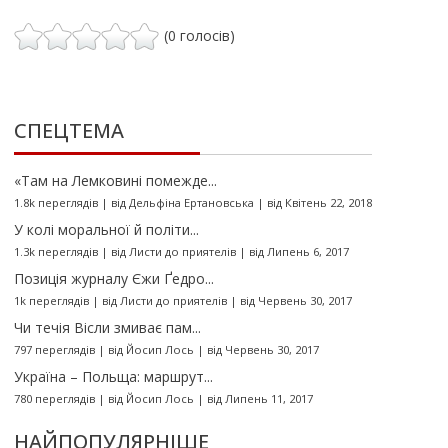
(0 голосів)
СПЕЦТЕМА
«Там на Лемковині помежде...
1.8k переглядів
|
від
Дельфіна Ертановська
|
від Квітень 22, 2018
У колі моральної й політи...
1.3k переглядів
|
від
Листи до приятелів
|
від Липень 6, 2017
Позиція журналу Єжи Ґедро...
1k переглядів
|
від
Листи до приятелів
|
від Червень 30, 2017
Чи течія Вісли змиває пам...
797 переглядів
|
від
Йосип Лось
|
від Червень 30, 2017
Україна – Польща: маршрут...
780 переглядів
|
від
Йосип Лось
|
від Липень 11, 2017
НАЙПОПУЛЯРНІШЕ