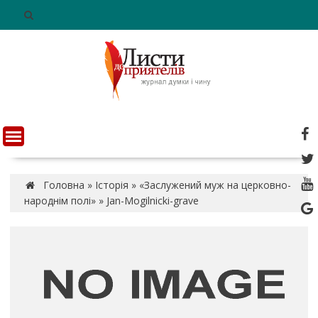
S
k
i
p
t
o
c
o
n
t
e
n
Головна
»
Історія
»
«Заслужений муж на церковно-
t
народнім полі»
»
Jan-Mogilnicki-grave