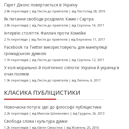
Ґарет Джонс повертається в Україну
2.8k переглядів
|
від
Листи до приятелів
|
від Листопад 28, 2016
Як питання свободи розділило Камю і Сартра
2.8k переглядів
|
від
Листи до приятелів
|
від Серпень 14, 2017
Інтерв’ю століття. Фаллачі проти Хомейні
2.1k перегляди
|
від
Листи до приятелів
|
від Березень 11, 2017
Facebook та Twitter використовують для маніпуляції
громадською думкою
1.7k переглядів
|
від
Листи до приятелів
|
від Серпень 12, 2017
У колі моральної й політичної сліпоти: Україна й українці в
очах поляків
1.3k переглядів
|
від
Листи до приятелів
|
від Липень 6, 2017
КЛАСИКА ПУБЛІЦИСТИКИ
Новочасна потуга: ідеї до філософії публіцистики
2.2k переглядів
|
від
Микола Шлемкевич
|
від Грудень 26, 2013
Свобода слова і культура думки
1.2k переглядів
|
від
Євген Сверстюк
|
від Жовтень 25, 2016