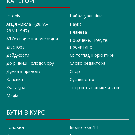
КАТЕГОРІЇ
Історія
Найактуальніше
Акція «Вісла» (28.IV.–
Наука
29.VII.1947)
Планета
АТО: свідчення очевидця
Побачене. Почуте.
Діаспора
Прочитане
Дайджести
Світоглядні орієнтири
До річниці Голодомору
Слово редактора
Думки з приводу
Спорт
Класика
Суспільство
Культура
Творчість наших читачів
Медіа
БУТИ В КУРСІ
Головна
Бібліотека ЛП