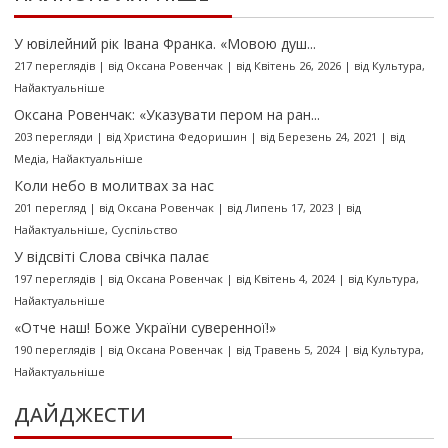
У ювілейний рік Івана Франка. «Мовою душ...
217 переглядів
|
від
Оксана Ровенчак
|
від Квітень 26, 2026
|
від
Культура
,
Найактуальніше
Оксана Ровенчак: «Указувати пером на ран...
203 перегляди
|
від
Христина Федоришин
|
від Березень 24, 2021
|
від
Медіа
,
Найактуальніше
Коли небо в молитвах за нас
201 перегляд
|
від
Оксана Ровенчак
|
від Липень 17, 2023
|
від
Найактуальніше
,
Суспільство
У відсвіті Слова свічка палає
197 переглядів
|
від
Оксана Ровенчак
|
від Квітень 4, 2024
|
від
Культура
,
Найактуальніше
«Отче наш! Боже України суверенної!»
190 переглядів
|
від
Оксана Ровенчак
|
від Травень 5, 2024
|
від
Культура
,
Найактуальніше
ДАЙДЖЕСТИ