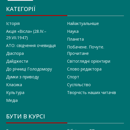
КАТЕГОРІЇ
Історія
Найактуальніше
Акція «Вісла» (28.IV.–
Наука
29.VII.1947)
Планета
АТО: свідчення очевидця
Побачене. Почуте.
Діаспора
Прочитане
Дайджести
Світоглядні орієнтири
До річниці Голодомору
Слово редактора
Думки з приводу
Спорт
Класика
Суспільство
Культура
Творчість наших читачів
Медіа
БУТИ В КУРСІ