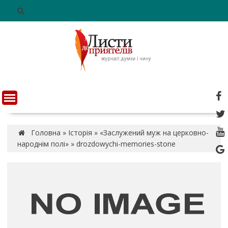
S
k
i
p
t
o
c
o
n
t
e
n
Головна
»
Історія
»
«Заслужений муж на церковно-
t
народнім полі»
»
drozdowychi-memories-stone