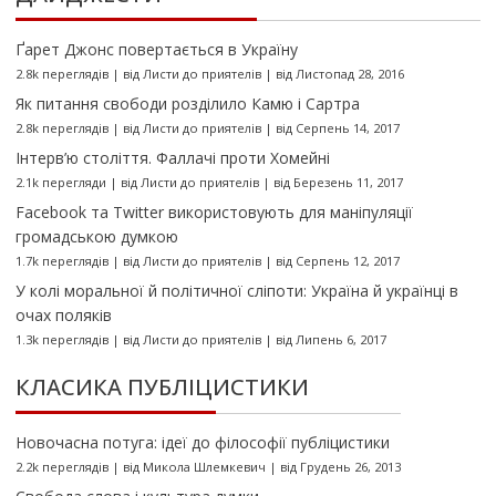
Ґарет Джонс повертається в Україну
2.8k переглядів
|
від
Листи до приятелів
|
від Листопад 28, 2016
Як питання свободи розділило Камю і Сартра
2.8k переглядів
|
від
Листи до приятелів
|
від Серпень 14, 2017
Інтерв’ю століття. Фаллачі проти Хомейні
2.1k перегляди
|
від
Листи до приятелів
|
від Березень 11, 2017
Facebook та Twitter використовують для маніпуляції
громадською думкою
1.7k переглядів
|
від
Листи до приятелів
|
від Серпень 12, 2017
У колі моральної й політичної сліпоти: Україна й українці в
очах поляків
1.3k переглядів
|
від
Листи до приятелів
|
від Липень 6, 2017
КЛАСИКА ПУБЛІЦИСТИКИ
Новочасна потуга: ідеї до філософії публіцистики
2.2k переглядів
|
від
Микола Шлемкевич
|
від Грудень 26, 2013