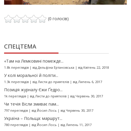
(0 голосів)
СПЕЦТЕМА
«Там на Лемковині помежде...
1.8k переглядів
|
від
Дельфіна Ертановська
|
від Квітень 22, 2018
У колі моральної й політи...
1.3k переглядів
|
від
Листи до приятелів
|
від Липень 6, 2017
Позиція журналу Єжи Ґедро...
1k переглядів
|
від
Листи до приятелів
|
від Червень 30, 2017
Чи течія Вісли змиває пам...
797 переглядів
|
від
Йосип Лось
|
від Червень 30, 2017
Україна – Польща: маршрут...
780 переглядів
|
від
Йосип Лось
|
від Липень 11, 2017