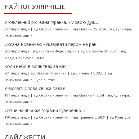
НАЙПОПУЛЯРНІШЕ
У ювілейний рік Івана Франка. «Мовою душ...
217 переглядів
|
від
Оксана Ровенчак
|
від Квітень 26, 2026
|
від
Культура
,
Найактуальніше
Оксана Ровенчак: «Указувати пером на ран...
203 перегляди
|
від
Христина Федоришин
|
від Березень 24, 2021
|
від
Медіа
,
Найактуальніше
Коли небо в молитвах за нас
201 перегляд
|
від
Оксана Ровенчак
|
від Липень 17, 2023
|
від
Найактуальніше
,
Суспільство
У відсвіті Слова свічка палає
197 переглядів
|
від
Оксана Ровенчак
|
від Квітень 4, 2024
|
від
Культура
,
Найактуальніше
«Отче наш! Боже України суверенної!»
190 переглядів
|
від
Оксана Ровенчак
|
від Травень 5, 2024
|
від
Культура
,
Найактуальніше
ДАЙДЖЕСТИ