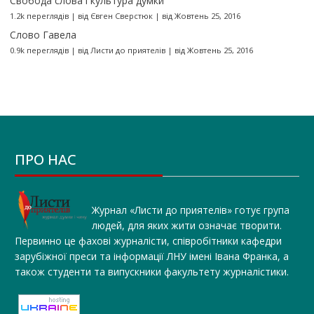
Свобода слова і культура думки
1.2k переглядів
|
від
Євген Сверстюк
|
від Жовтень 25, 2016
Слово Гавела
0.9k переглядів
|
від
Листи до приятелів
|
від Жовтень 25, 2016
ПРО НАС
Журнал «Листи до приятелів» готує група
людей, для яких жити означає творити.
Первинно це фахові журналісти, співробітники кафедри
зарубіжної преси та інформації ЛНУ імені Івана Франка, а
також студенти та випускники факультету журналістики.