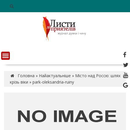
S
k
i
p
t
o
c
o
n
t
e
n
Головна
»
Найактуальніше
»
Місто над Россю: шлях
t
крізь віки
»
park-oleksandria-ruiny