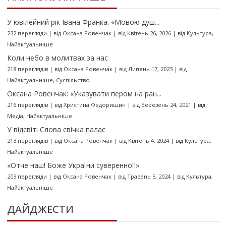
У ювілейний рік Івана Франка. «Мовою душ...
232 перегляди
|
від
Оксана Ровенчак
|
від Квітень 26, 2026
|
від
Культура
,
Найактуальніше
Коли небо в молитвах за нас
218 переглядів
|
від
Оксана Ровенчак
|
від Липень 17, 2023
|
від
Найактуальніше
,
Суспільство
Оксана Ровенчак: «Указувати пером на ран...
216 переглядів
|
від
Христина Федоришин
|
від Березень 24, 2021
|
від
Медіа
,
Найактуальніше
У відсвіті Слова свічка палає
213 переглядів
|
від
Оксана Ровенчак
|
від Квітень 4, 2024
|
від
Культура
,
Найактуальніше
«Отче наш! Боже України суверенної!»
203 перегляди
|
від
Оксана Ровенчак
|
від Травень 5, 2024
|
від
Культура
,
Найактуальніше
ДАЙДЖЕСТИ