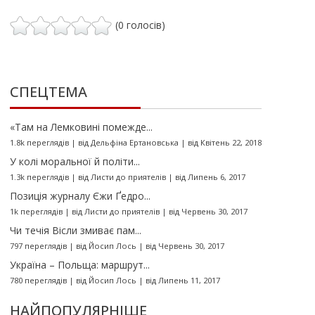
(0 голосів)
СПЕЦТЕМА
«Там на Лемковині помежде...
1.8k переглядів
|
від
Дельфіна Ертановська
|
від Квітень 22, 2018
У колі моральної й політи...
1.3k переглядів
|
від
Листи до приятелів
|
від Липень 6, 2017
Позиція журналу Єжи Ґедро...
1k переглядів
|
від
Листи до приятелів
|
від Червень 30, 2017
Чи течія Вісли змиває пам...
797 переглядів
|
від
Йосип Лось
|
від Червень 30, 2017
Україна – Польща: маршрут...
780 переглядів
|
від
Йосип Лось
|
від Липень 11, 2017
НАЙПОПУЛЯРНІШЕ