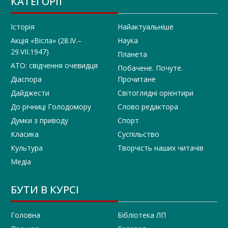
КАТЕГОРІЇ
Історія
Найактуальніше
Акція «Вісла» (28.IV.–
Наука
29.VII.1947)
Планета
АТО: свідчення очевидця
Побачене. Почуте.
Діаспора
Прочитане
Дайджести
Світоглядні орієнтири
До річниці Голодомору
Слово редактора
Думки з приводу
Спорт
Класика
Суспільство
Культура
Творчість наших читачів
Медіа
БУТИ В КУРСІ
Головна
Бібліотека ЛП