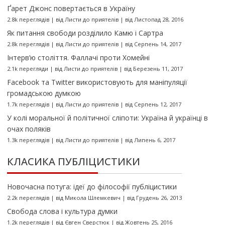
Ґарет Джонс повертається в Україну
2.8k переглядів
|
від
Листи до приятелів
|
від Листопад 28, 2016
Як питання свободи розділило Камю і Сартра
2.8k переглядів
|
від
Листи до приятелів
|
від Серпень 14, 2017
Інтерв’ю століття. Фаллачі проти Хомейні
2.1k перегляди
|
від
Листи до приятелів
|
від Березень 11, 2017
Facebook та Twitter використовують для маніпуляції
громадською думкою
1.7k переглядів
|
від
Листи до приятелів
|
від Серпень 12, 2017
У колі моральної й політичної сліпоти: Україна й українці в
очах поляків
1.3k переглядів
|
від
Листи до приятелів
|
від Липень 6, 2017
КЛАСИКА ПУБЛІЦИСТИКИ
Новочасна потуга: ідеї до філософії публіцистики
2.2k переглядів
|
від
Микола Шлемкевич
|
від Грудень 26, 2013
Свобода слова і культура думки
1.2k переглядів
|
від
Євген Сверстюк
|
від Жовтень 25, 2016