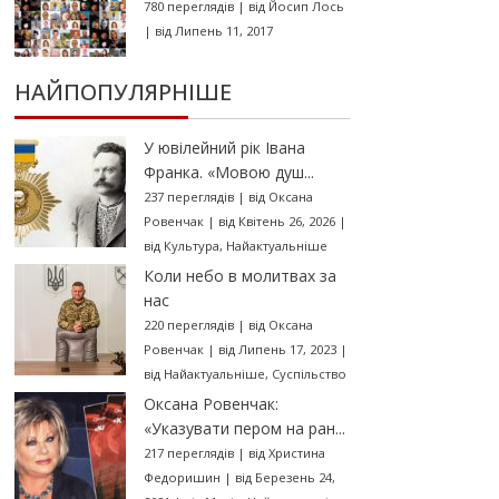
780 переглядів
|
від
Йосип Лось
|
від Липень 11, 2017
НАЙПОПУЛЯРНІШЕ
У ювілейний рік Івана
Франка. «Мовою душ...
237 переглядів
|
від
Оксана
Ровенчак
|
від Квітень 26, 2026
|
від
Культура
,
Найактуальніше
Коли небо в молитвах за
нас
220 переглядів
|
від
Оксана
Ровенчак
|
від Липень 17, 2023
|
від
Найактуальніше
,
Суспільство
Оксана Ровенчак:
«Указувати пером на ран...
217 переглядів
|
від
Христина
Федоришин
|
від Березень 24,