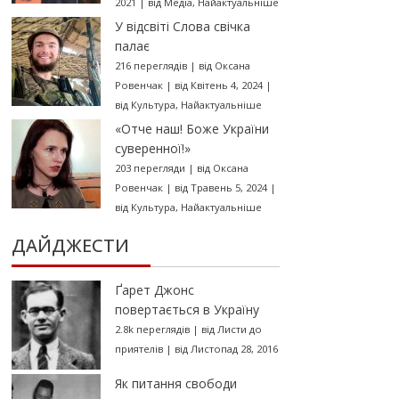
2021
|
від
Медіа
,
Найактуальніше
У відсвіті Слова свічка
палає
216 переглядів
|
від
Оксана
Ровенчак
|
від Квітень 4, 2024
|
від
Культура
,
Найактуальніше
«Отче наш! Боже України
суверенної!»
203 перегляди
|
від
Оксана
Ровенчак
|
від Травень 5, 2024
|
від
Культура
,
Найактуальніше
ДАЙДЖЕСТИ
Ґарет Джонс
повертається в Україну
2.8k переглядів
|
від
Листи до
приятелів
|
від Листопад 28, 2016
Як питання свободи