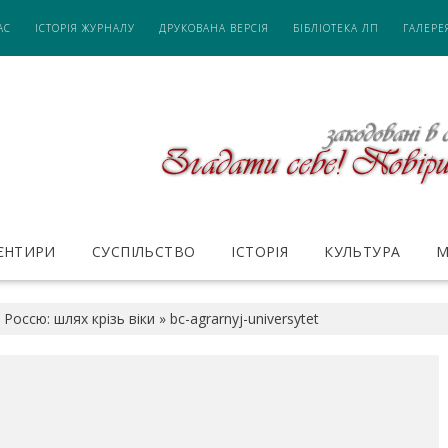
АС
ІСТОРІЯ ЖУРНАЛУ
ДРУКОВАНА ВЕРСІЯ
БІБЛІОТЕКА ЛП
ГАЛЕРЕ
ІЄНТИРИ
СУСПІЛЬСТВО
ІСТОРІЯ
КУЛЬТУРА
М
 Россю: шлях крізь віки
»
bc-agrarnyj-universytet