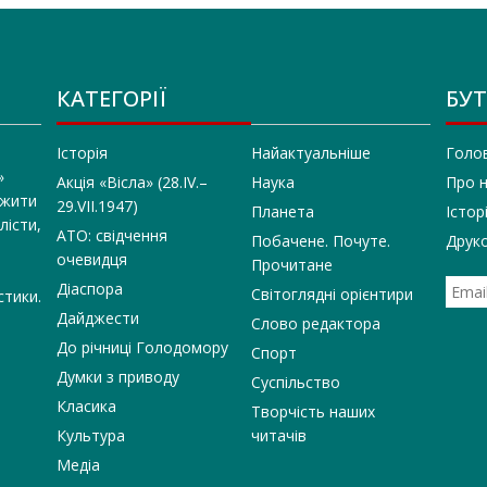
КАТЕГОРІЇ
БУТ
Історія
Найактуальніше
Голо
»
Акція «Вісла» (28.IV.–
Наука
Про 
 жити
29.VII.1947)
Планета
Істор
лісти,
АТО: свідчення
Побачене. Почуте.
Друко
очевидця
Прочитане
Діаспора
Світоглядні орієнтири
стики.
Дайджести
Слово редактора
До річниці Голодомору
Спорт
Думки з приводу
Суспільство
Класика
Творчість наших
Культура
читачів
Медіа