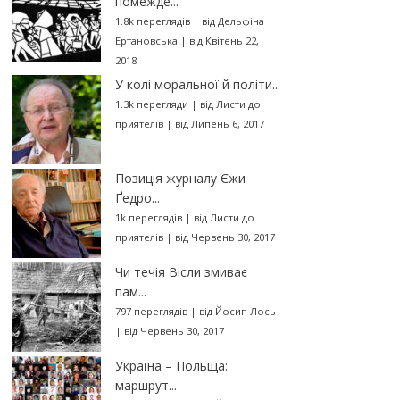
помежде...
1.8k переглядів
|
від
Дельфіна
Ертановська
|
від Квітень 22,
2018
У колі моральної й політи...
1.3k перегляди
|
від
Листи до
приятелів
|
від Липень 6, 2017
Позиція журналу Єжи
Ґедро...
1k переглядів
|
від
Листи до
приятелів
|
від Червень 30, 2017
Чи течія Вісли змиває
пам...
797 переглядів
|
від
Йосип Лось
|
від Червень 30, 2017
Україна – Польща:
маршрут...