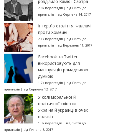
розділило Камю і Сартра
2.8k переглядів
|
від
Листи до
приятелів
|
від Серпень 14, 2017
Інтерв’ю століття. Фаллачі
проти Хомейні
2.1k переглядів
|
від
Листи до
приятелів
|
від Березень 11, 2017
Facebook та Twitter
використовують для
маніпуляції громадською
думкою
1.7k переглядів
|
від
Листи до
приятелів
|
від Серпень 12, 2017
У колі моральної й
політичної сліпоти:
Україна й українці в очах
поляків
1.3k перегляди
|
від
Листи до
приятелів
|
від Липень 6, 2017