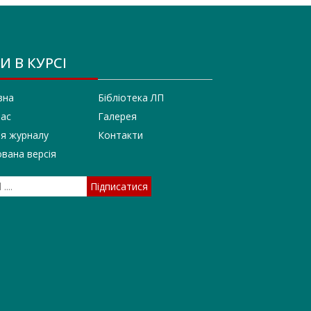
И В КУРСІ
вна
Бібліотека ЛП
нас
Галерея
ія журналу
Контакти
вана версія