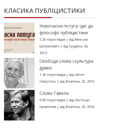
КЛАСИКА ПУБЛІЦИСТИКИ
Новочасна потуга: ідеї до
філософії публіцистики
2.2k переглядів
|
від
Микола
Шлемкевич
|
від Грудень 26,
2013
Свобода слова і культура
думки
1.2k переглядів
|
від
Євген
Сверстюк
|
від Жовтень 25, 2016
Слово Гавела
0.9k переглядів
|
від
Листи до
приятелів
|
від Жовтень 25, 2016