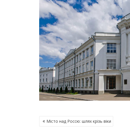
Н
Місто над Россю: шлях крізь віки
А