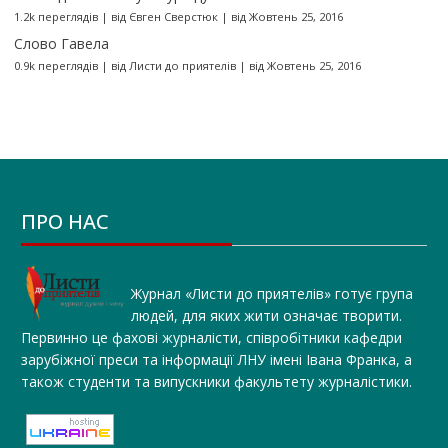
1.2k переглядів
|
від
Євген Сверстюк
|
від Жовтень 25, 2016
Слово Гавела
0.9k переглядів
|
від
Листи до приятелів
|
від Жовтень 25, 2016
ПРО НАС
Журнал «Листи до приятелів» готує група
людей, для яких жити означає творити.
Первинно це фахові журналісти, співробітники кафедри
зарубіжної преси та інформації ЛНУ імені Івана Франка, а
також студенти та випускники факультету журналістики.