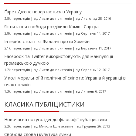
Ґарет Джонс повертається в Україну
2.8k переглядів
|
від
Листи до приятелів
|
від Листопад 28, 2016
Як питання свободи розділило Камю і Сартра
2.8k переглядів
|
від
Листи до приятелів
|
від Серпень 14, 2017
Інтерв’ю століття. Фаллачі проти Хомейні
2.1k переглядів
|
від
Листи до приятелів
|
від Березень 11, 2017
Facebook та Twitter використовують для маніпуляції
громадською думкою
1.7k переглядів
|
від
Листи до приятелів
|
від Серпень 12, 2017
У колі моральної й політичної сліпоти: Україна й українці в
очах поляків
1.3k переглядів
|
від
Листи до приятелів
|
від Липень 6, 2017
КЛАСИКА ПУБЛІЦИСТИКИ
Новочасна потуга: ідеї до філософії публіцистики
2.2k переглядів
|
від
Микола Шлемкевич
|
від Грудень 26, 2013
Свобода слова і культура думки