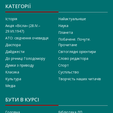
КАТЕГОРІЇ
Історія
Найактуальніше
Акція «Вісла» (28.IV.–
Наука
29.VII.1947)
Планета
АТО: свідчення очевидця
Побачене. Почуте.
Діаспора
Прочитане
Дайджести
Світоглядні орієнтири
До річниці Голодомору
Слово редактора
Думки з приводу
Спорт
Класика
Суспільство
Культура
Творчість наших читачів
Медіа
БУТИ В КУРСІ
Головна
Бібліотека ЛП