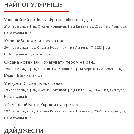
НАЙПОПУЛЯРНІШЕ
У ювілейний рік Івана Франка. «Мовою душ...
215 переглядів
|
від
Оксана Ровенчак
|
від Квітень 26, 2026
|
від
Культура
,
Найактуальніше
Коли небо в молитвах за нас
204 перегляди
|
від
Оксана Ровенчак
|
від Липень 17, 2023
|
від
Найактуальніше
,
Суспільство
Оксана Ровенчак: «Указувати пером на ран...
196 переглядів
|
від
Христина Федоришин
|
від Березень 24, 2021
|
від
Медіа
,
Найактуальніше
У відсвіті Слова свічка палає
195 переглядів
|
від
Оксана Ровенчак
|
від Квітень 4, 2024
|
від
Культура
,
Найактуальніше
«Отче наш! Боже України суверенної!»
182 перегляди
|
від
Оксана Ровенчак
|
від Травень 5, 2024
|
від
Культура
,
Найактуальніше
ДАЙДЖЕСТИ