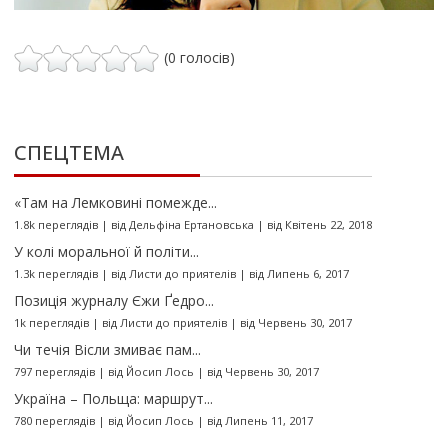
(0 голосів)
СПЕЦТЕМА
«Там на Лемковині помежде...
1.8k переглядів
|
від
Дельфіна Ертановська
|
від Квітень 22, 2018
У колі моральної й політи...
1.3k переглядів
|
від
Листи до приятелів
|
від Липень 6, 2017
Позиція журналу Єжи Ґедро...
1k переглядів
|
від
Листи до приятелів
|
від Червень 30, 2017
Чи течія Вісли змиває пам...
797 переглядів
|
від
Йосип Лось
|
від Червень 30, 2017
Україна – Польща: маршрут...
780 переглядів
|
від
Йосип Лось
|
від Липень 11, 2017