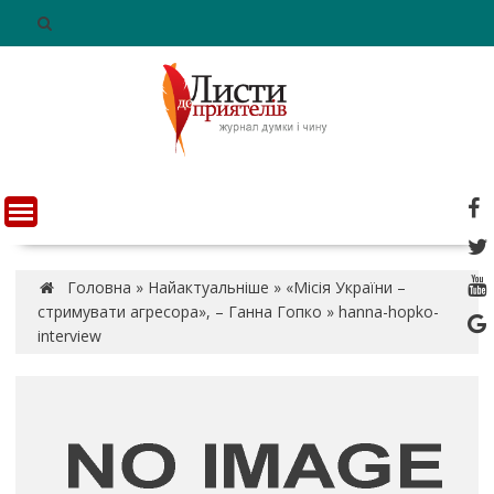
S
k
i
p
t
o
c
o
n
t
e
n
Головна
»
Найактуальніше
»
«Місія України –
t
стримувати агресора», – Ганна Гопко
»
hanna-hopko-
interview