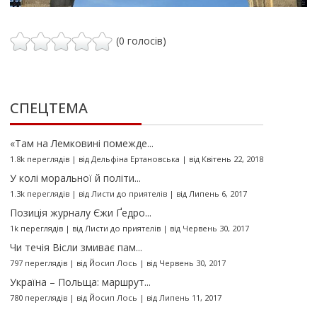
(0 голосів)
СПЕЦТЕМА
«Там на Лемковині помежде...
1.8k переглядів
|
від
Дельфіна Ертановська
|
від Квітень 22, 2018
У колі моральної й політи...
1.3k переглядів
|
від
Листи до приятелів
|
від Липень 6, 2017
Позиція журналу Єжи Ґедро...
1k переглядів
|
від
Листи до приятелів
|
від Червень 30, 2017
Чи течія Вісли змиває пам...
797 переглядів
|
від
Йосип Лось
|
від Червень 30, 2017
Україна – Польща: маршрут...
780 переглядів
|
від
Йосип Лось
|
від Липень 11, 2017