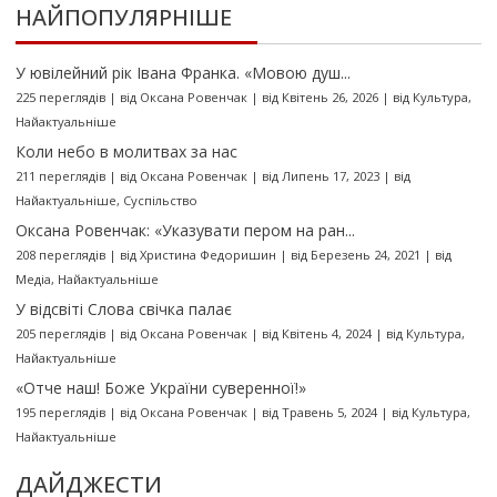
НАЙПОПУЛЯРНІШЕ
У ювілейний рік Івана Франка. «Мовою душ...
225 переглядів
|
від
Оксана Ровенчак
|
від Квітень 26, 2026
|
від
Культура
,
Найактуальніше
Коли небо в молитвах за нас
211 переглядів
|
від
Оксана Ровенчак
|
від Липень 17, 2023
|
від
Найактуальніше
,
Суспільство
Оксана Ровенчак: «Указувати пером на ран...
208 переглядів
|
від
Христина Федоришин
|
від Березень 24, 2021
|
від
Медіа
,
Найактуальніше
У відсвіті Слова свічка палає
205 переглядів
|
від
Оксана Ровенчак
|
від Квітень 4, 2024
|
від
Культура
,
Найактуальніше
«Отче наш! Боже України суверенної!»
195 переглядів
|
від
Оксана Ровенчак
|
від Травень 5, 2024
|
від
Культура
,
Найактуальніше
ДАЙДЖЕСТИ