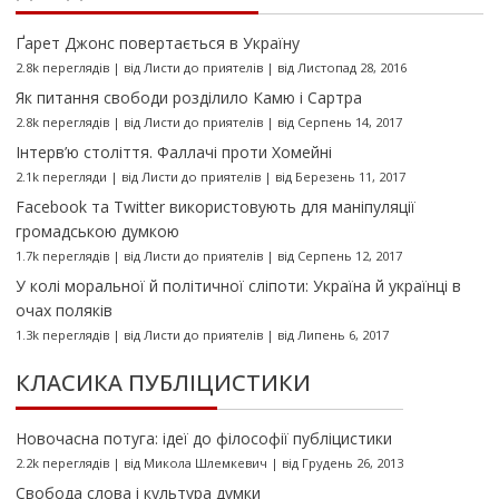
Ґарет Джонс повертається в Україну
2.8k переглядів
|
від
Листи до приятелів
|
від Листопад 28, 2016
Як питання свободи розділило Камю і Сартра
2.8k переглядів
|
від
Листи до приятелів
|
від Серпень 14, 2017
Інтерв’ю століття. Фаллачі проти Хомейні
2.1k перегляди
|
від
Листи до приятелів
|
від Березень 11, 2017
Facebook та Twitter використовують для маніпуляції
громадською думкою
1.7k переглядів
|
від
Листи до приятелів
|
від Серпень 12, 2017
У колі моральної й політичної сліпоти: Україна й українці в
очах поляків
1.3k переглядів
|
від
Листи до приятелів
|
від Липень 6, 2017
КЛАСИКА ПУБЛІЦИСТИКИ
Новочасна потуга: ідеї до філософії публіцистики
2.2k переглядів
|
від
Микола Шлемкевич
|
від Грудень 26, 2013
Свобода слова і культура думки