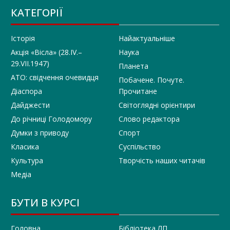
КАТЕГОРІЇ
Історія
Найактуальніше
Акція «Вісла» (28.IV.–
Наука
29.VII.1947)
Планета
АТО: свідчення очевидця
Побачене. Почуте.
Діаспора
Прочитане
Дайджести
Світоглядні орієнтири
До річниці Голодомору
Слово редактора
Думки з приводу
Спорт
Класика
Суспільство
Культура
Творчість наших читачів
Медіа
БУТИ В КУРСІ
Головна
Бібліотека ЛП