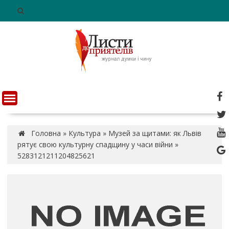
S
k
i
p
t
o
c
o
n
t
e
n
Головна
»
Культура
»
Музей за щитами: як Львів
t
рятує свою культурну спадщину у часи війни
»
5283121211204825621