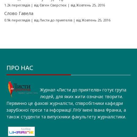
1.2k переглядів
|
від
Євген Сверстюк
|
від Жовтень 25, 2016
Слово Гавела
0.9k переглядів
|
від
Листи до приятелів
|
від Жовтень 25, 2016
ПРО НАС
Журнал «Листи до приятелів» готує група
людей, для яких жити означає творити.
Первинно це фахові журналісти, співробітники кафедри
зарубіжної преси та інформації ЛНУ імені Івана Франка, а
також студенти та випускники факультету журналістики.