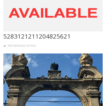
5283121211204825621
ПРОЧИТАНО 47 РАЗ