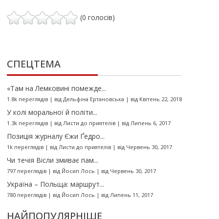
(0 голосів)
СПЕЦТЕМА
«Там на Лемковині помежде...
1.8k переглядів
|
від
Дельфіна Ертановська
|
від Квітень 22, 2018
У колі моральної й політи...
1.3k переглядів
|
від
Листи до приятелів
|
від Липень 6, 2017
Позиція журналу Єжи Ґедро...
1k переглядів
|
від
Листи до приятелів
|
від Червень 30, 2017
Чи течія Вісли змиває пам...
797 переглядів
|
від
Йосип Лось
|
від Червень 30, 2017
Україна – Польща: маршрут...
780 переглядів
|
від
Йосип Лось
|
від Липень 11, 2017
НАЙПОПУЛЯРНІШЕ