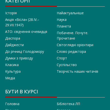
КАТЕГОРІЇ
Історія
Найактуальніше
Акція «Вісла» (28.IV.–
Наука
29.VII.1947)
Планета
АТО: свідчення очевидця
Побачене. Почуте.
Діаспора
Прочитане
Дайджести
Світоглядні орієнтири
До річниці Голодомору
Слово редактора
Думки з приводу
Спорт
Класика
Суспільство
Культура
Творчість наших читачів
Медіа
БУТИ В КУРСІ
Головна
Бібліотека ЛП