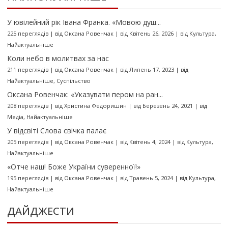
У ювілейний рік Івана Франка. «Мовою душ...
225 переглядів
|
від
Оксана Ровенчак
|
від Квітень 26, 2026
|
від
Культура
,
Найактуальніше
Коли небо в молитвах за нас
211 переглядів
|
від
Оксана Ровенчак
|
від Липень 17, 2023
|
від
Найактуальніше
,
Суспільство
Оксана Ровенчак: «Указувати пером на ран...
208 переглядів
|
від
Христина Федоришин
|
від Березень 24, 2021
|
від
Медіа
,
Найактуальніше
У відсвіті Слова свічка палає
205 переглядів
|
від
Оксана Ровенчак
|
від Квітень 4, 2024
|
від
Культура
,
Найактуальніше
«Отче наш! Боже України суверенної!»
195 переглядів
|
від
Оксана Ровенчак
|
від Травень 5, 2024
|
від
Культура
,
Найактуальніше
ДАЙДЖЕСТИ