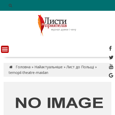
S
k
i
p
t
o
c
o
n
t
e
n
Головна
»
Найактуальніше
»
Лист до Польщі
»
t
ternopil-theatre-maidan