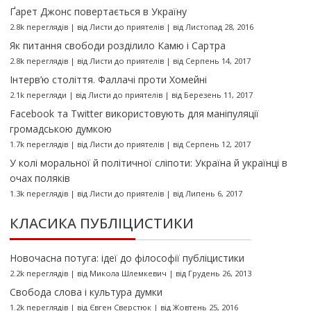
Ґарет Джонс повертається в Україну
2.8k переглядів
|
від
Листи до приятелів
|
від Листопад 28, 2016
Як питання свободи розділило Камю і Сартра
2.8k переглядів
|
від
Листи до приятелів
|
від Серпень 14, 2017
Інтерв’ю століття. Фаллачі проти Хомейні
2.1k перегляди
|
від
Листи до приятелів
|
від Березень 11, 2017
Facebook та Twitter використовують для маніпуляції
громадською думкою
1.7k переглядів
|
від
Листи до приятелів
|
від Серпень 12, 2017
У колі моральної й політичної сліпоти: Україна й українці в
очах поляків
1.3k переглядів
|
від
Листи до приятелів
|
від Липень 6, 2017
КЛАСИКА ПУБЛІЦИСТИКИ
Новочасна потуга: ідеї до філософії публіцистики
2.2k переглядів
|
від
Микола Шлемкевич
|
від Грудень 26, 2013
Свобода слова і культура думки
1.2k переглядів
|
від
Євген Сверстюк
|
від Жовтень 25, 2016