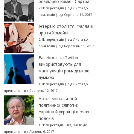
розділило Камю і Сартра
2.8k переглядів
|
від
Листи до
приятелів
|
від Серпень 14, 2017
Інтерв’ю століття. Фаллачі
проти Хомейні
2.1k переглядів
|
від
Листи до
приятелів
|
від Березень 11, 2017
Facebook та Twitter
використовують для
маніпуляції громадською
думкою
1.7k переглядів
|
від
Листи до
приятелів
|
від Серпень 12, 2017
У колі моральної й
політичної сліпоти:
Україна й українці в очах
поляків
1.3k перегляди
|
від
Листи до
приятелів
|
від Липень 6, 2017