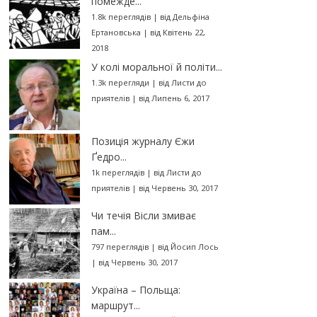
помежде...
1.8k переглядів
|
від
Дельфіна
Ертановська
|
від Квітень 22,
2018
У колі моральної й політи...
1.3k перегляди
|
від
Листи до
приятелів
|
від Липень 6, 2017
Позиція журналу Єжи
Ґедро...
1k переглядів
|
від
Листи до
приятелів
|
від Червень 30, 2017
Чи течія Вісли змиває
пам...
797 переглядів
|
від
Йосип Лось
|
від Червень 30, 2017
Україна – Польща:
маршрут...