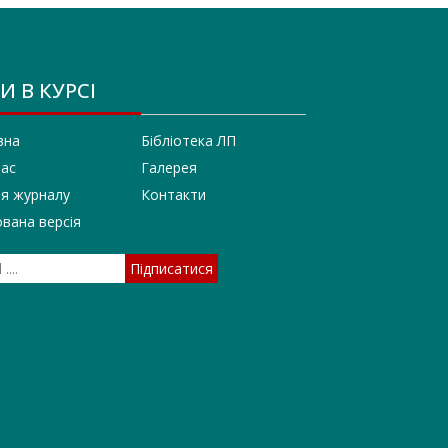
И В КУРСІ
вна
Бібліотека ЛП
нас
Галерея
ія журналу
Контакти
вана версія