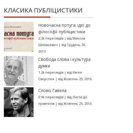
КЛАСИКА ПУБЛІЦИСТИКИ
Новочасна потуга: ідеї до
філософії публіцистики
2.2k переглядів
|
від
Микола
Шлемкевич
|
від Грудень 26,
2013
Свобода слова і культура
думки
1.2k переглядів
|
від
Євген
Сверстюк
|
від Жовтень 25, 2016
Слово Гавела
0.9k переглядів
|
від
Листи до
приятелів
|
від Жовтень 25, 2016