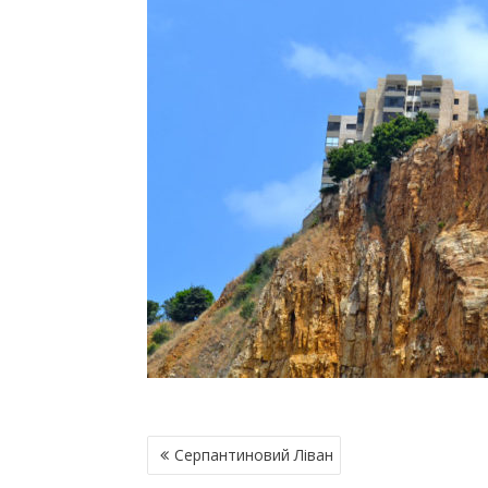
Н
Серпантиновий Ліван
А