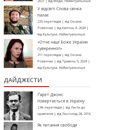
2021
|
від
Медіа
,
Найактуальніше
У відсвіті Слова свічка
палає
225 переглядів
|
від
Оксана
Ровенчак
|
від Квітень 4, 2024
|
від
Культура
,
Найактуальніше
«Отче наш! Боже України
суверенної!»
211 переглядів
|
від
Оксана
Ровенчак
|
від Травень 5, 2024
|
від
Культура
,
Найактуальніше
ДАЙДЖЕСТИ
Ґарет Джонс
повертається в Україну
2.8k переглядів
|
від
Листи до
приятелів
|
від Листопад 28, 2016
Як питання свободи