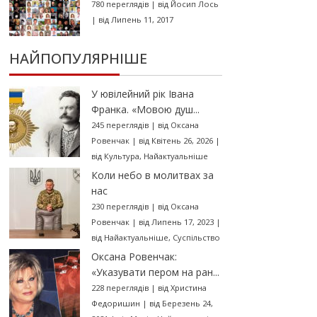
780 переглядів
|
від
Йосип Лось
|
від Липень 11, 2017
НАЙПОПУЛЯРНІШЕ
У ювілейний рік Івана
Франка. «Мовою душ...
245 переглядів
|
від
Оксана
Ровенчак
|
від Квітень 26, 2026
|
від
Культура
,
Найактуальніше
Коли небо в молитвах за
нас
230 переглядів
|
від
Оксана
Ровенчак
|
від Липень 17, 2023
|
від
Найактуальніше
,
Суспільство
Оксана Ровенчак:
«Указувати пером на ран...
228 переглядів
|
від
Христина
Федоришин
|
від Березень 24,