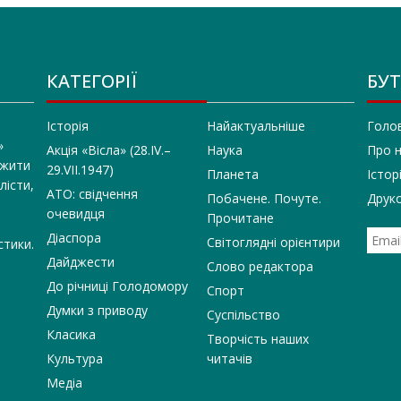
КАТЕГОРІЇ
БУТ
Історія
Найактуальніше
Голо
»
Акція «Вісла» (28.IV.–
Наука
Про 
 жити
29.VII.1947)
Планета
Істор
лісти,
АТО: свідчення
Побачене. Почуте.
Друко
очевидця
Прочитане
Діаспора
Світоглядні орієнтири
стики.
Дайджести
Слово редактора
До річниці Голодомору
Спорт
Думки з приводу
Суспільство
Класика
Творчість наших
Культура
читачів
Медіа