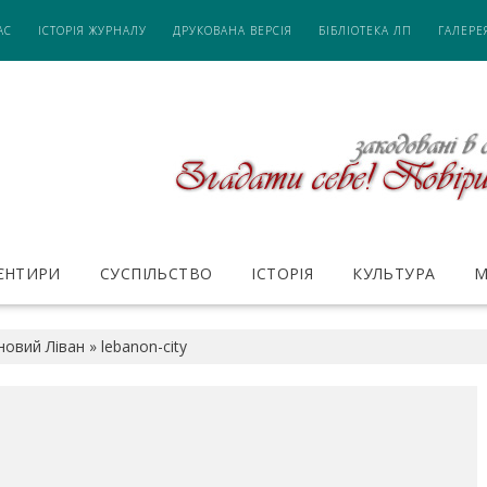
АС
ІСТОРІЯ ЖУРНАЛУ
ДРУКОВАНА ВЕРСІЯ
БІБЛІОТЕКА ЛП
ГАЛЕРЕ
ІЄНТИРИ
СУСПІЛЬСТВО
ІСТОРІЯ
КУЛЬТУРА
М
новий Ліван
»
lebanon-city