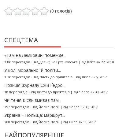
(0 голосів)
СПЕЦТЕМА
«Там на Лемковині помежде...
1.8k переглядів
|
від
Дельфіна Ертановська
|
від Квітень 22, 2018
У колі моральної й політи...
1.3k переглядів
|
від
Листи до приятелів
|
від Липень 6, 2017
Позиція журналу Єжи Ґедро...
1k переглядів
|
від
Листи до приятелів
|
від Червень 30, 2017
Чи течія Вісли змиває пам...
797 переглядів
|
від
Йосип Лось
|
від Червень 30, 2017
Україна – Польща: маршрут...
780 переглядів
|
від
Йосип Лось
|
від Липень 11, 2017
НАЙПОПУЛЯРНІШЕ