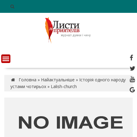
S
k
i
p
t
o
c
o
n
t
e
n
Головна
»
Найактуальніше
»
Історія одного народу
t
устами чотирьох
»
Lalish-church