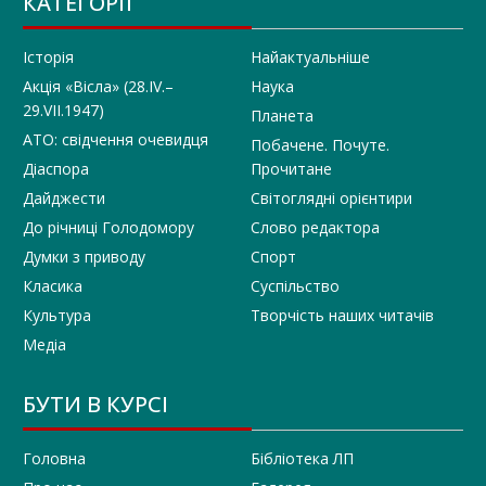
КАТЕГОРІЇ
Історія
Найактуальніше
Акція «Вісла» (28.IV.–
Наука
29.VII.1947)
Планета
АТО: свідчення очевидця
Побачене. Почуте.
Діаспора
Прочитане
Дайджести
Світоглядні орієнтири
До річниці Голодомору
Слово редактора
Думки з приводу
Спорт
Класика
Суспільство
Культура
Творчість наших читачів
Медіа
БУТИ В КУРСІ
Головна
Бібліотека ЛП