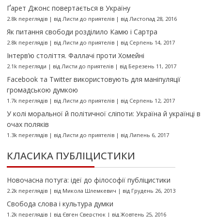
Ґарет Джонс повертається в Україну
2.8k переглядів
|
від
Листи до приятелів
|
від Листопад 28, 2016
Як питання свободи розділило Камю і Сартра
2.8k переглядів
|
від
Листи до приятелів
|
від Серпень 14, 2017
Інтерв’ю століття. Фаллачі проти Хомейні
2.1k перегляди
|
від
Листи до приятелів
|
від Березень 11, 2017
Facebook та Twitter використовують для маніпуляції
громадською думкою
1.7k переглядів
|
від
Листи до приятелів
|
від Серпень 12, 2017
У колі моральної й політичної сліпоти: Україна й українці в
очах поляків
1.3k переглядів
|
від
Листи до приятелів
|
від Липень 6, 2017
КЛАСИКА ПУБЛІЦИСТИКИ
Новочасна потуга: ідеї до філософії публіцистики
2.2k переглядів
|
від
Микола Шлемкевич
|
від Грудень 26, 2013
Свобода слова і культура думки
1.2k переглядів
|
від
Євген Сверстюк
|
від Жовтень 25, 2016