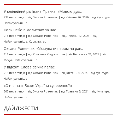
У ювілейний рік Івана Франка. «Мовою душ...
232 перегляди
|
від
Оксана Ровенчак
|
від Квітень 26, 2026
|
від
Культура
,
Найактуальніше
Коли небо в молитвах за нас
218 переглядів
|
від
Оксана Ровенчак
|
від Липень 17, 2023
|
від
Найактуальніше
,
Суспільство
Оксана Ровенчак: «Указувати пером на ран...
216 переглядів
|
від
Христина Федоришин
|
від Березень 24, 2021
|
від
Медіа
,
Найактуальніше
У відсвіті Слова свічка палає
213 переглядів
|
від
Оксана Ровенчак
|
від Квітень 4, 2024
|
від
Культура
,
Найактуальніше
«Отче наш! Боже України суверенної!»
203 перегляди
|
від
Оксана Ровенчак
|
від Травень 5, 2024
|
від
Культура
,
Найактуальніше
ДАЙДЖЕСТИ