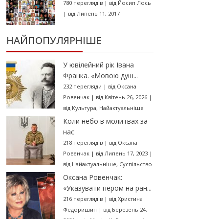
780 переглядів
|
від
Йосип Лось
|
від Липень 11, 2017
НАЙПОПУЛЯРНІШЕ
У ювілейний рік Івана
Франка. «Мовою душ...
232 перегляди
|
від
Оксана
Ровенчак
|
від Квітень 26, 2026
|
від
Культура
,
Найактуальніше
Коли небо в молитвах за
нас
218 переглядів
|
від
Оксана
Ровенчак
|
від Липень 17, 2023
|
від
Найактуальніше
,
Суспільство
Оксана Ровенчак:
«Указувати пером на ран...
216 переглядів
|
від
Христина
Федоришин
|
від Березень 24,