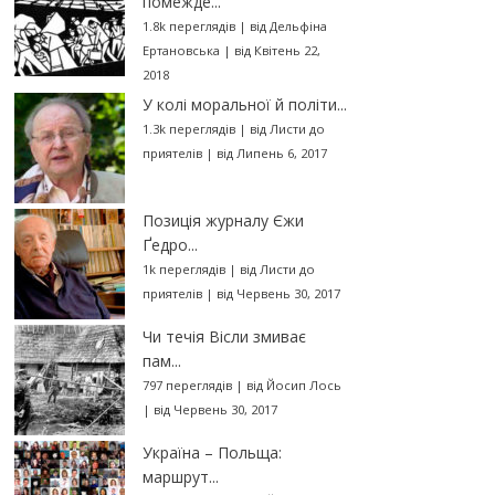
помежде...
1.8k переглядів
|
від
Дельфіна
Ертановська
|
від Квітень 22,
2018
У колі моральної й політи...
1.3k переглядів
|
від
Листи до
приятелів
|
від Липень 6, 2017
Позиція журналу Єжи
Ґедро...
1k переглядів
|
від
Листи до
приятелів
|
від Червень 30, 2017
Чи течія Вісли змиває
пам...
797 переглядів
|
від
Йосип Лось
|
від Червень 30, 2017
Україна – Польща:
маршрут...