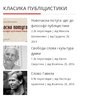
КЛАСИКА ПУБЛІЦИСТИКИ
Новочасна потуга: ідеї до
філософії публіцистики
2.2k переглядів
|
від
Микола
Шлемкевич
|
від Грудень 26,
2013
Свобода слова і культура
думки
1.2k переглядів
|
від
Євген
Сверстюк
|
від Жовтень 25, 2016
Слово Гавела
0.9k переглядів
|
від
Листи до
приятелів
|
від Жовтень 25, 2016