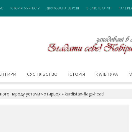
АС
ІСТОРІЯ ЖУРНАЛУ
ДРУКОВАНА ВЕРСІЯ
БІБЛІОТЕКА ЛП
ГАЛЕРЕ
ІЄНТИРИ
СУСПІЛЬСТВО
ІСТОРІЯ
КУЛЬТУРА
М
дного народу устами чотирьох
»
kurdistan-flags-head