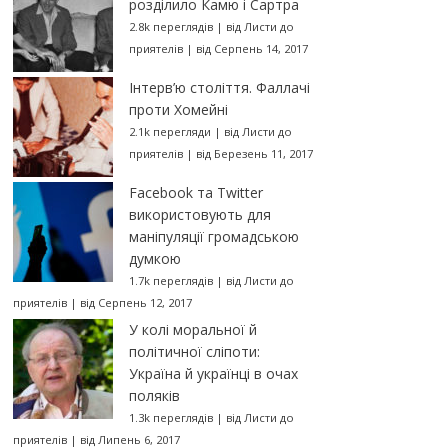
розділило Камю і Сартра
2.8k переглядів
|
від
Листи до
приятелів
|
від Серпень 14, 2017
Інтерв’ю століття. Фаллачі
проти Хомейні
2.1k перегляди
|
від
Листи до
приятелів
|
від Березень 11, 2017
Facebook та Twitter
використовують для
маніпуляції громадською
думкою
1.7k переглядів
|
від
Листи до
приятелів
|
від Серпень 12, 2017
У колі моральної й
політичної сліпоти:
Україна й українці в очах
поляків
1.3k переглядів
|
від
Листи до
приятелів
|
від Липень 6, 2017