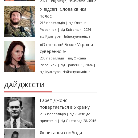
2021
|
від
Медіа
,
Найактуальніше
У відсвіті Слова свічка
палає
213 переглядів
|
від
Оксана
Ровенчак
|
від Квітень 4, 2024
|
від
Культура
,
Найактуальніше
«Отче наш! Боже України
суверенної!»
203 перегляди
|
від
Оксана
Ровенчак
|
від Травень 5, 2024
|
від
Культура
,
Найактуальніше
ДАЙДЖЕСТИ
Ґарет Джонс
повертається в Україну
2.8k переглядів
|
від
Листи до
приятелів
|
від Листопад 28, 2016
Як питання свободи