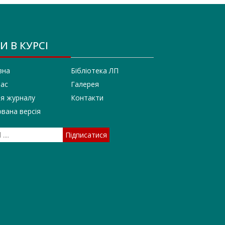
И В КУРСІ
вна
Бібліотека ЛП
нас
Галерея
ія журналу
Контакти
вана версія