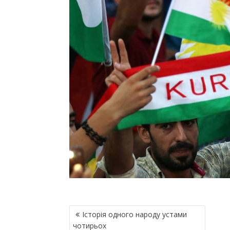
Н
Історія одного народу устами
А
чотирьох