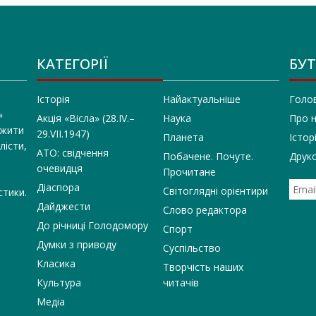
КАТЕГОРІЇ
БУТ
Історія
Найактуальніше
Голо
»
Акція «Вісла» (28.IV.–
Наука
Про 
 жити
29.VII.1947)
Планета
Істор
лісти,
АТО: свідчення
Побачене. Почуте.
Друко
очевидця
Прочитане
Діаспора
Світоглядні орієнтири
стики.
Дайджести
Слово редактора
До річниці Голодомору
Спорт
Думки з приводу
Суспільство
Класика
Творчість наших
Культура
читачів
Медіа