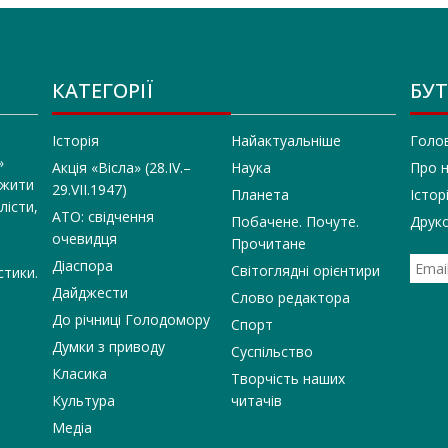
КАТЕГОРІЇ
БУТ
Історія
Найактуальніше
Голо
»
Акція «Вісла» (28.IV.–
Наука
Про 
 жити
29.VII.1947)
Планета
Істор
лісти,
АТО: свідчення
Побачене. Почуте.
Друко
очевидця
Прочитане
Діаспора
Світоглядні орієнтири
стики.
Дайджести
Слово редактора
До річниці Голодомору
Спорт
Думки з приводу
Суспільство
Класика
Творчість наших
Культура
читачів
Медіа