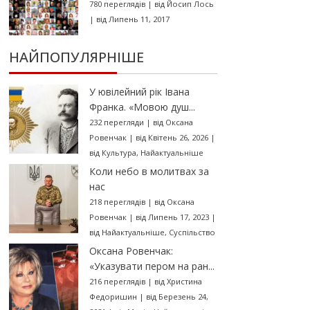
780 переглядів
|
від
Йосип Лось
|
від Липень 11, 2017
НАЙПОПУЛЯРНІШЕ
У ювілейний рік Івана
Франка. «Мовою душ...
232 перегляди
|
від
Оксана
Ровенчак
|
від Квітень 26, 2026
|
від
Культура
,
Найактуальніше
Коли небо в молитвах за
нас
218 переглядів
|
від
Оксана
Ровенчак
|
від Липень 17, 2023
|
від
Найактуальніше
,
Суспільство
Оксана Ровенчак:
«Указувати пером на ран...
216 переглядів
|
від
Христина
Федоришин
|
від Березень 24,