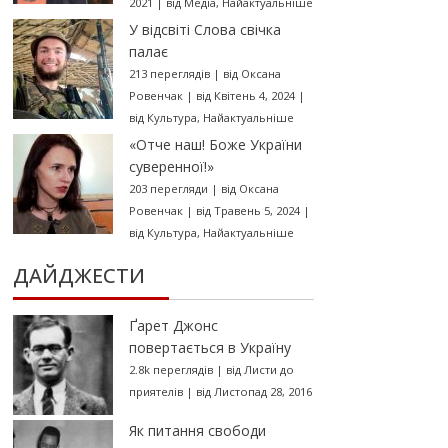
2021
|
від
Медіа
,
Найактуальніше
У відсвіті Слова свічка
палає
213 переглядів
|
від
Оксана
Ровенчак
|
від Квітень 4, 2024
|
від
Культура
,
Найактуальніше
«Отче наш! Боже України
суверенної!»
203 перегляди
|
від
Оксана
Ровенчак
|
від Травень 5, 2024
|
від
Культура
,
Найактуальніше
ДАЙДЖЕСТИ
Ґарет Джонс
повертається в Україну
2.8k переглядів
|
від
Листи до
приятелів
|
від Листопад 28, 2016
Як питання свободи