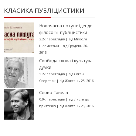
КЛАСИКА ПУБЛІЦИСТИКИ
Новочасна потуга: ідеї до
філософії публіцистики
2.2k переглядів
|
від
Микола
Шлемкевич
|
від Грудень 26,
2013
Свобода слова і культура
думки
1.2k переглядів
|
від
Євген
Сверстюк
|
від Жовтень 25, 2016
Слово Гавела
0.9k переглядів
|
від
Листи до
приятелів
|
від Жовтень 25, 2016