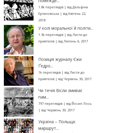
помежде...
1.8k переглядів
|
від
Дельфіна
Ертановська
|
від Квітень 22,
2018
У колі моральної й політи...
1.3k переглядів
|
від
Листи до
приятелів
|
від Липень 6, 2017
Позиція журналу Єжи
Ґедро...
1k переглядів
|
від
Листи до
приятелів
|
від Червень 30, 2017
Чи течія Вісли змиває
пам...
797 переглядів
|
від
Йосип Лось
|
від Червень 30, 2017
Україна – Польща:
маршрут...