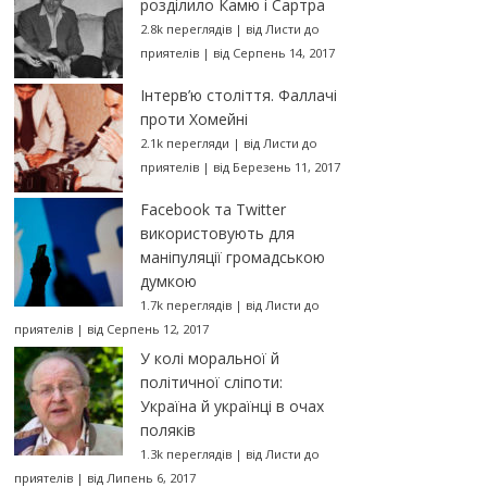
розділило Камю і Сартра
2.8k переглядів
|
від
Листи до
приятелів
|
від Серпень 14, 2017
Інтерв’ю століття. Фаллачі
проти Хомейні
2.1k перегляди
|
від
Листи до
приятелів
|
від Березень 11, 2017
Facebook та Twitter
використовують для
маніпуляції громадською
думкою
1.7k переглядів
|
від
Листи до
приятелів
|
від Серпень 12, 2017
У колі моральної й
політичної сліпоти:
Україна й українці в очах
поляків
1.3k переглядів
|
від
Листи до
приятелів
|
від Липень 6, 2017