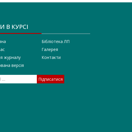
И В КУРСІ
вна
Бібліотека ЛП
нас
Галерея
ія журналу
Контакти
вана версія