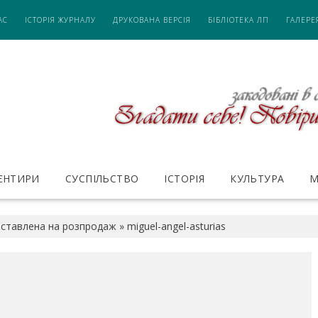
АС
ІСТОРІЯ ЖУРНАЛУ
ДРУКОВАНА ВЕРСІЯ
БІБЛІОТЕКА ЛП
ГАЛЕРЕ
ІЄНТИРИ
СУСПІЛЬСТВО
ІСТОРІЯ
КУЛЬТУРА
М
иставлена на розпродаж
»
miguel-angel-asturias