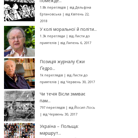
помежде...
1.8k переглядів
|
від
Дельфіна
Ертановська
|
від Квітень 22,
2018
У колі моральної й політи...
1.3k перегляди
|
від
Листи до
приятелів
|
від Липень 6, 2017
Позиція журналу Єжи
Ґедро...
1k переглядів
|
від
Листи до
приятелів
|
від Червень 30, 2017
Чи течія Вісли змиває
пам...
797 переглядів
|
від
Йосип Лось
|
від Червень 30, 2017
Україна – Польща:
маршрут...