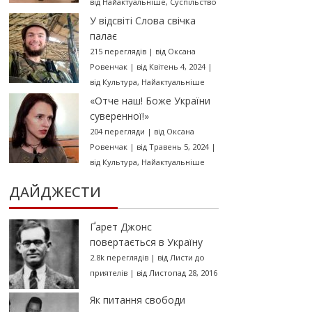
від
Найактуальніше
,
Суспільство
У відсвіті Слова свічка
палає
215 переглядів
|
від
Оксана
Ровенчак
|
від Квітень 4, 2024
|
від
Культура
,
Найактуальніше
«Отче наш! Боже України
суверенної!»
204 перегляди
|
від
Оксана
Ровенчак
|
від Травень 5, 2024
|
від
Культура
,
Найактуальніше
ДАЙДЖЕСТИ
Ґарет Джонс
повертається в Україну
2.8k переглядів
|
від
Листи до
приятелів
|
від Листопад 28, 2016
Як питання свободи