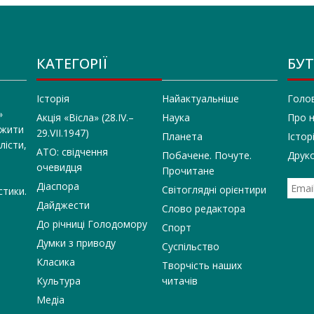
КАТЕГОРІЇ
БУТ
Історія
Найактуальніше
Голо
»
Акція «Вісла» (28.IV.–
Наука
Про 
 жити
29.VII.1947)
Планета
Істор
лісти,
АТО: свідчення
Побачене. Почуте.
Друко
очевидця
Прочитане
Діаспора
Світоглядні орієнтири
стики.
Дайджести
Слово редактора
До річниці Голодомору
Спорт
Думки з приводу
Суспільство
Класика
Творчість наших
Культура
читачів
Медіа