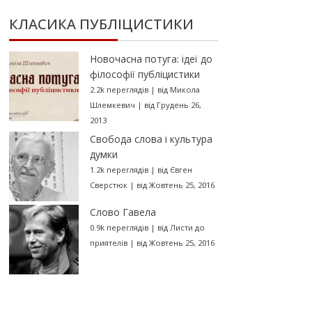
КЛАСИКА ПУБЛІЦИСТИКИ
Новочасна потуга: ідеї до
філософії публіцистики
2.2k переглядів
|
від
Микола
Шлемкевич
|
від Грудень 26,
2013
Свобода слова і культура
думки
1.2k переглядів
|
від
Євген
Сверстюк
|
від Жовтень 25, 2016
Слово Гавела
0.9k переглядів
|
від
Листи до
приятелів
|
від Жовтень 25, 2016