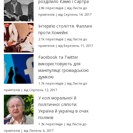
розділило Камю і Сартра
2.8k переглядів
|
від
Листи до
приятелів
|
від Серпень 14, 2017
Інтерв’ю століття. Фаллачі
проти Хомейні
2.1k переглядів
|
від
Листи до
приятелів
|
від Березень 11, 2017
Facebook та Twitter
використовують для
маніпуляції громадською
думкою
1.7k переглядів
|
від
Листи до
приятелів
|
від Серпень 12, 2017
У колі моральної й
політичної сліпоти:
Україна й українці в очах
поляків
1.3k перегляди
|
від
Листи до
приятелів
|
від Липень 6, 2017