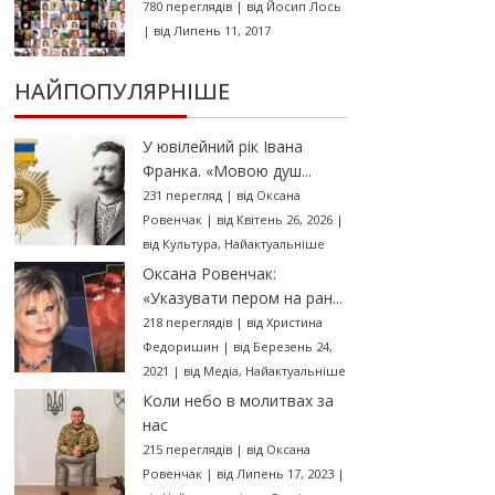
780 переглядів
|
від
Йосип Лось
|
від Липень 11, 2017
НАЙПОПУЛЯРНІШЕ
У ювілейний рік Івана
Франка. «Мовою душ...
231 перегляд
|
від
Оксана
Ровенчак
|
від Квітень 26, 2026
|
від
Культура
,
Найактуальніше
Оксана Ровенчак:
«Указувати пером на ран...
218 переглядів
|
від
Христина
Федоришин
|
від Березень 24,
2021
|
від
Медіа
,
Найактуальніше
Коли небо в молитвах за
нас
215 переглядів
|
від
Оксана
Ровенчак
|
від Липень 17, 2023
|