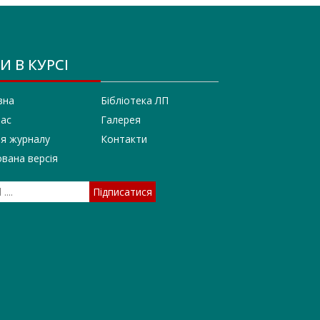
И В КУРСІ
вна
Бібліотека ЛП
нас
Галерея
ія журналу
Контакти
вана версія