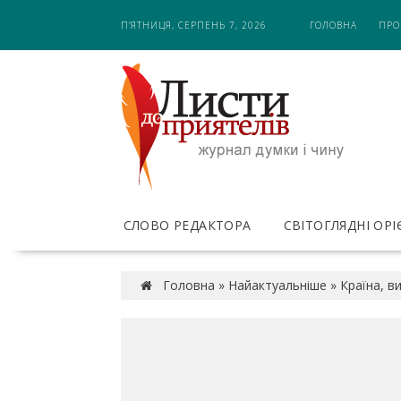
S
П’ЯТНИЦЯ, СЕРПЕНЬ 7, 2026
ГОЛОВНА
ПРО
k
i
p
t
o
c
o
n
t
e
СЛОВО РЕДАКТОРА
СВІТОГЛЯДНІ ОР
n
t
Головна
»
Найактуальніше
»
Країна, в