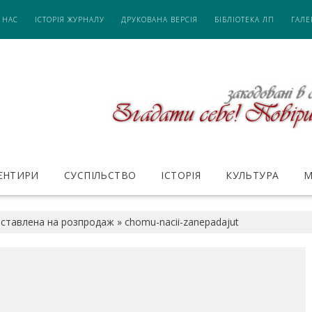
 НАС
ІСТОРІЯ ЖУРНАЛУ
ДРУКОВАНА ВЕРСІЯ
БІБЛІОТЕКА ЛП
ГАЛЕ
ІЄНТИРИ
СУСПІЛЬСТВО
ІСТОРІЯ
КУЛЬТУРА
М
иставлена на розпродаж
»
chomu-nacii-zanepadajut