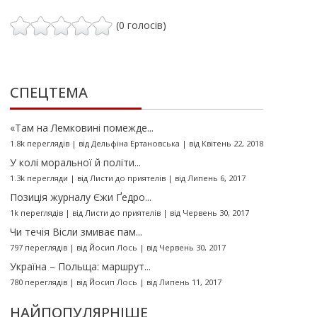
(0 голосів)
СПЕЦТЕМА
«Там на Лемковині помежде...
1.8k переглядів
|
від
Дельфіна Ертановська
|
від Квітень 22, 2018
У колі моральної й політи...
1.3k перегляди
|
від
Листи до приятелів
|
від Липень 6, 2017
Позиція журналу Єжи Ґедро...
1k переглядів
|
від
Листи до приятелів
|
від Червень 30, 2017
Чи течія Вісли змиває пам...
797 переглядів
|
від
Йосип Лось
|
від Червень 30, 2017
Україна – Польща: маршрут...
780 переглядів
|
від
Йосип Лось
|
від Липень 11, 2017
НАЙПОПУЛЯРНІШЕ