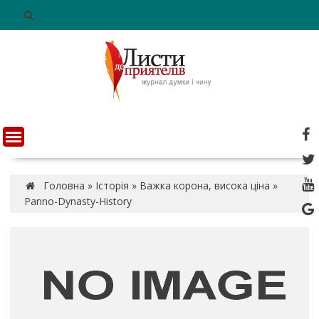
S
k
i
p
t
o
c
o
n
t
e
n
Головна
»
Історія
»
Важка корона, висока ціна
»
t
Panno-Dynasty-History