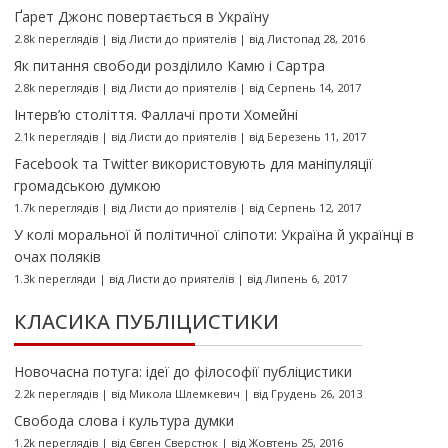
Ґарет Джонс повертається в Україну
2.8k переглядів
|
від
Листи до приятелів
|
від Листопад 28, 2016
Як питання свободи розділило Камю і Сартра
2.8k переглядів
|
від
Листи до приятелів
|
від Серпень 14, 2017
Інтерв’ю століття. Фаллачі проти Хомейні
2.1k переглядів
|
від
Листи до приятелів
|
від Березень 11, 2017
Facebook та Twitter використовують для маніпуляції
громадською думкою
1.7k переглядів
|
від
Листи до приятелів
|
від Серпень 12, 2017
У колі моральної й політичної сліпоти: Україна й українці в
очах поляків
1.3k перегляди
|
від
Листи до приятелів
|
від Липень 6, 2017
КЛАСИКА ПУБЛІЦИСТИКИ
Новочасна потуга: ідеї до філософії публіцистики
2.2k переглядів
|
від
Микола Шлемкевич
|
від Грудень 26, 2013
Свобода слова і культура думки
1.2k переглядів
|
від
Євген Сверстюк
|
від Жовтень 25, 2016