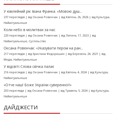
У ювілейний рік Івана Франка. «Мовою душ...
237 переглядів
|
від
Оксана Ровенчак
|
від Квітень 26, 2026
|
від
Культура
,
Найактуальніше
Коли небо в молитвах за нас
220 переглядів
|
від
Оксана Ровенчак
|
від Липень 17, 2023
|
від
Найактуальніше
,
Суспільство
Оксана Ровенчак: «Указувати пером на ран...
217 переглядів
|
від
Христина Федоришин
|
від Березень 24, 2021
|
від
Медіа
,
Найактуальніше
У відсвіті Слова свічка палає
216 переглядів
|
від
Оксана Ровенчак
|
від Квітень 4, 2024
|
від
Культура
,
Найактуальніше
«Отче наш! Боже України суверенної!»
203 перегляди
|
від
Оксана Ровенчак
|
від Травень 5, 2024
|
від
Культура
,
Найактуальніше
ДАЙДЖЕСТИ