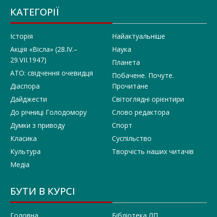
КАТЕГОРІЇ
Історія
Найактуальніше
Акція «Вісла» (28.IV.–
Наука
29.VII.1947)
Планета
АТО: свідчення очевидця
Побачене. Почуте.
Діаспора
Прочитане
Дайджести
Світоглядні орієнтири
До річниці Голодомору
Слово редактора
Думки з приводу
Спорт
Класика
Суспільство
Культура
Творчість наших читачів
Медіа
БУТИ В КУРСІ
Головна
Бібліотека ЛП