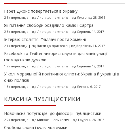
Ґарет Джонс повертається в Україну
2.8k переглядів
|
від
Листи до приятелів
|
від Листопад 28, 2016
Як питання свободи розділило Камю і Сартра
2.8k переглядів
|
від
Листи до приятелів
|
від Серпень 14, 2017
Інтерв’ю століття. Фаллачі проти Хомейні
2.1k перегляди
|
від
Листи до приятелів
|
від Березень 11, 2017
Facebook та Twitter використовують для маніпуляції
громадською думкою
1.7k переглядів
|
від
Листи до приятелів
|
від Серпень 12, 2017
У колі моральної й політичної сліпоти: Україна й українці в
очах поляків
1.3k переглядів
|
від
Листи до приятелів
|
від Липень 6, 2017
КЛАСИКА ПУБЛІЦИСТИКИ
Новочасна потуга: ідеї до філософії публіцистики
2.2k переглядів
|
від
Микола Шлемкевич
|
від Грудень 26, 2013
Свобода слова і культура думки