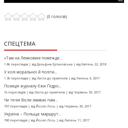
(0 голосів)
СПЕЦТЕМА
«Там на Лемковині помежде...
1.8k переглядів
|
від
Дельфіна Ертановська
|
від Квітень 22, 2018
У колі моральної й політи...
1.3k переглядів
|
від
Листи до приятелів
|
від Липень 6, 2017
Позиція журналу Єжи Ґедро...
1k переглядів
|
від
Листи до приятелів
|
від Червень 30, 2017
Чи течія Вісли змиває пам...
797 переглядів
|
від
Йосип Лось
|
від Червень 30, 2017
Україна – Польща: маршрут...
780 переглядів
|
від
Йосип Лось
|
від Липень 11, 2017