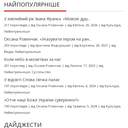
НАЙПОПУЛЯРНІШЕ
У ювілейний рік Івана Франка. «Мовою душ...
217 переглядів
|
від
Оксана Ровенчак
|
від Квітень 26, 2026
|
від
Культура
,
Найактуальніше
Оксана Ровенчак: «Указувати пером на ран...
203 перегляди
|
від
Христина Федоришин
|
від Березень 24, 2021
|
від
Медіа
,
Найактуальніше
Коли небо в молитвах за нас
201 перегляд
|
від
Оксана Ровенчак
|
від Липень 17, 2023
|
від
Найактуальніше
,
Суспільство
У відсвіті Слова свічка палає
197 переглядів
|
від
Оксана Ровенчак
|
від Квітень 4, 2024
|
від
Культура
,
Найактуальніше
«Отче наш! Боже України суверенної!»
190 переглядів
|
від
Оксана Ровенчак
|
від Травень 5, 2024
|
від
Культура
,
Найактуальніше
ДАЙДЖЕСТИ