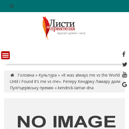
S
k
i
p
t
o
c
o
n
t
e
n
Головна
»
Культура
»
«It was always me vs the World
t
Until i Found it’s me vs me». Реперу Кендріку Ламару дали
Пулітцерівську премію
»
kendrick-lamar-dna