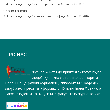
1.2k переглядів
|
від
Євген Сверстюк
|
від Жовтень 25, 2016
Слово Гавела
0.9k переглядів
|
від
Листи до приятелів
|
від Жовтень 25, 2016
ПРО НАС
Журнал «Листи до приятелів» готує група
людей, для яких жити означає творити.
Первинно це фахові журналісти, співробітники кафедри
зарубіжної преси та інформації ЛНУ імені Івана Франка, а
також студенти та випускники факультету журналістики.