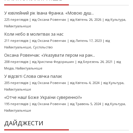
У ювілейний рік Івана Франка. «Мовою душ...
225 переглядів
|
від
Оксана Ровенчак
|
від Квітень 26, 2026
|
від
Культура
,
Найактуальніше
Коли небо в молитвах за нас
211 переглядів
|
від
Оксана Ровенчак
|
від Липень 17, 2023
|
від
Найактуальніше
,
Суспільство
Оксана Ровенчак: «Указувати пером на ран...
208 переглядів
|
від
Христина Федоришин
|
від Березень 24, 2021
|
від
Медіа
,
Найактуальніше
У відсвіті Слова свічка палає
205 переглядів
|
від
Оксана Ровенчак
|
від Квітень 4, 2024
|
від
Культура
,
Найактуальніше
«Отче наш! Боже України суверенної!»
195 переглядів
|
від
Оксана Ровенчак
|
від Травень 5, 2024
|
від
Культура
,
Найактуальніше
ДАЙДЖЕСТИ