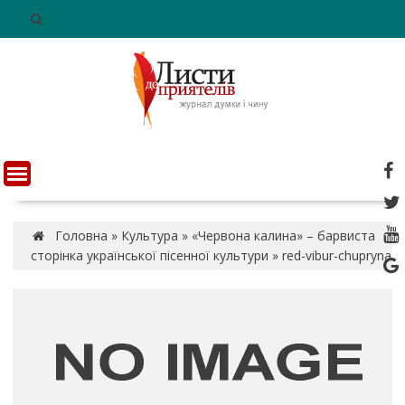
S
k
i
p
t
o
c
o
n
t
e
n
Головна
»
Культура
»
«Червона калина» – барвиста
t
сторінка української пісенної культури
»
red-vibur-chupryna