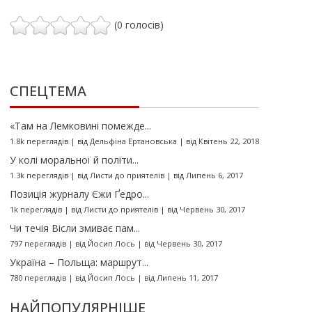
(0 голосів)
СПЕЦТЕМА
«Там на Лемковині помежде...
1.8k переглядів
|
від
Дельфіна Ертановська
|
від Квітень 22, 2018
У колі моральної й політи...
1.3k переглядів
|
від
Листи до приятелів
|
від Липень 6, 2017
Позиція журналу Єжи Ґедро...
1k переглядів
|
від
Листи до приятелів
|
від Червень 30, 2017
Чи течія Вісли змиває пам...
797 переглядів
|
від
Йосип Лось
|
від Червень 30, 2017
Україна – Польща: маршрут...
780 переглядів
|
від
Йосип Лось
|
від Липень 11, 2017
НАЙПОПУЛЯРНІШЕ