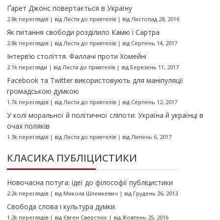
Ґарет Джонс повертається в Україну
2.8k переглядів
|
від
Листи до приятелів
|
від Листопад 28, 2016
Як питання свободи розділило Камю і Сартра
2.8k переглядів
|
від
Листи до приятелів
|
від Серпень 14, 2017
Інтерв’ю століття. Фаллачі проти Хомейні
2.1k перегляди
|
від
Листи до приятелів
|
від Березень 11, 2017
Facebook та Twitter використовують для маніпуляції
громадською думкою
1.7k переглядів
|
від
Листи до приятелів
|
від Серпень 12, 2017
У колі моральної й політичної сліпоти: Україна й українці в
очах поляків
1.3k переглядів
|
від
Листи до приятелів
|
від Липень 6, 2017
КЛАСИКА ПУБЛІЦИСТИКИ
Новочасна потуга: ідеї до філософії публіцистики
2.2k переглядів
|
від
Микола Шлемкевич
|
від Грудень 26, 2013
Свобода слова і культура думки
1.2k переглядів
|
від
Євген Сверстюк
|
від Жовтень 25, 2016