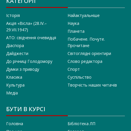
КАТЕГОРІЇ
Історія
Найактуальніше
Акція «Вісла» (28.IV.–
Наука
29.VII.1947)
Планета
АТО: свідчення очевидця
Побачене. Почуте.
Діаспора
Прочитане
Дайджести
Світоглядні орієнтири
До річниці Голодомору
Слово редактора
Думки з приводу
Спорт
Класика
Суспільство
Культура
Творчість наших читачів
Медіа
БУТИ В КУРСІ
Головна
Бібліотека ЛП