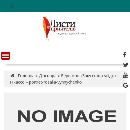
S
k
i
p
t
o
c
o
n
t
e
n
Головна
»
Діаспора
»
Берегиня «Закутка», сусідка
t
Пікассо
»
portret-rosalia-vynnychenko