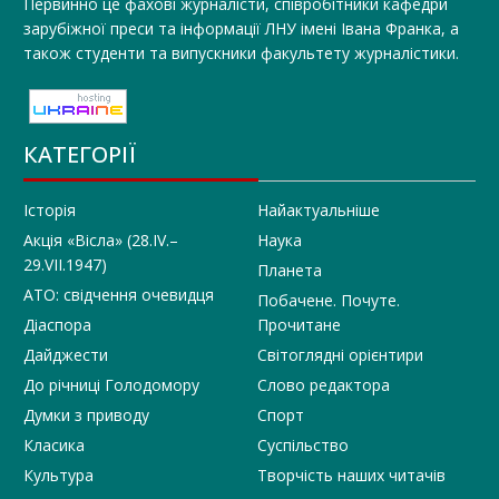
Первинно це фахові журналісти, співробітники кафедри
зарубіжної преси та інформації ЛНУ імені Івана Франка, а
також студенти та випускники факультету журналістики.
КАТЕГОРІЇ
Історія
Найактуальніше
Акція «Вісла» (28.IV.–
Наука
29.VII.1947)
Планета
АТО: свідчення очевидця
Побачене. Почуте.
Діаспора
Прочитане
Дайджести
Світоглядні орієнтири
До річниці Голодомору
Слово редактора
Думки з приводу
Спорт
Класика
Суспільство
Культура
Творчість наших читачів