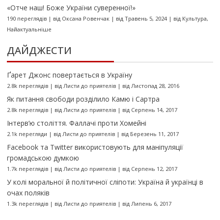
«Отче наш! Боже України суверенної!»
190 переглядів
|
від
Оксана Ровенчак
|
від Травень 5, 2024
|
від
Культура
,
Найактуальніше
ДАЙДЖЕСТИ
Ґарет Джонс повертається в Україну
2.8k переглядів
|
від
Листи до приятелів
|
від Листопад 28, 2016
Як питання свободи розділило Камю і Сартра
2.8k переглядів
|
від
Листи до приятелів
|
від Серпень 14, 2017
Інтерв’ю століття. Фаллачі проти Хомейні
2.1k перегляди
|
від
Листи до приятелів
|
від Березень 11, 2017
Facebook та Twitter використовують для маніпуляції
громадською думкою
1.7k переглядів
|
від
Листи до приятелів
|
від Серпень 12, 2017
У колі моральної й політичної сліпоти: Україна й українці в
очах поляків
1.3k переглядів
|
від
Листи до приятелів
|
від Липень 6, 2017