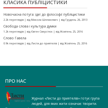
КЛАСИКА ПУБЛІЦИСТИКИ
Новочасна потуга: ідеї до філософії публіцистики
2.2k переглядів
|
від
Микола Шлемкевич
|
від Грудень 26, 2013
Свобода слова і культура думки
1.2k переглядів
|
від
Євген Сверстюк
|
від Жовтень 25, 2016
Слово Гавела
0.9k переглядів
|
від
Листи до приятелів
|
від Жовтень 25, 2016
ПРО НАС
Журнал «Листи до приятелів» готує група
людей, для яких жити означає творити.