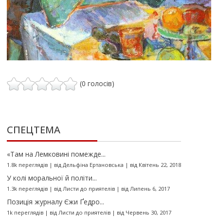
(0 голосів)
СПЕЦТЕМА
«Там на Лемковині помежде...
1.8k переглядів
|
від
Дельфіна Ертановська
|
від Квітень 22, 2018
У колі моральної й політи...
1.3k переглядів
|
від
Листи до приятелів
|
від Липень 6, 2017
Позиція журналу Єжи Ґедро...
1k переглядів
|
від
Листи до приятелів
|
від Червень 30, 2017