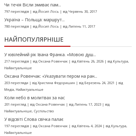
Чи течія Вісли змиває пам...
797 переглядів
|
від
Йосип Лось
|
від Червень 30, 2017
Україна – Польща: маршрут...
780 переглядів
|
від
Йосип Лось
|
від Липень 11, 2017
НАЙПОПУЛЯРНІШЕ
У ювілейний рік Івана Франка. «Мовою душ...
217 переглядів
|
від
Оксана Ровенчак
|
від Квітень 26, 2026
|
від
Культура
,
Найактуальніше
Оксана Ровенчак: «Указувати пером на ран...
203 перегляди
|
від
Христина Федоришин
|
від Березень 24, 2021
|
від
Медіа
,
Найактуальніше
Коли небо в молитвах за нас
201 перегляд
|
від
Оксана Ровенчак
|
від Липень 17, 2023
|
від
Найактуальніше
,
Суспільство
У відсвіті Слова свічка палає
197 переглядів
|
від
Оксана Ровенчак
|
від Квітень 4, 2024
|
від
Культура
,
Найактуальніше