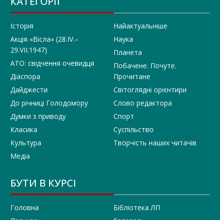
КАТЕГОРІЇ
Історія
Найактуальніше
Акція «Вісла» (28.IV.–
Наука
29.VII.1947)
Планета
АТО: свідчення очевидця
Побачене. Почуте.
Діаспора
Прочитане
Дайджести
Світоглядні орієнтири
До річниці Голодомору
Слово редактора
Думки з приводу
Спорт
Класика
Суспільство
Культура
Творчість наших читачів
Медіа
БУТИ В КУРСІ
Головна
Бібліотека ЛП