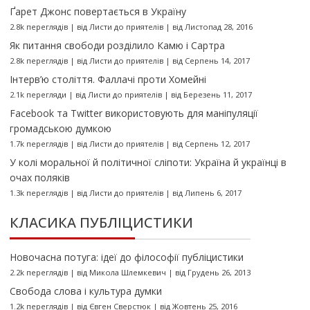
Ґарет Джонс повертається в Україну
2.8k переглядів
|
від
Листи до приятелів
|
від Листопад 28, 2016
Як питання свободи розділило Камю і Сартра
2.8k переглядів
|
від
Листи до приятелів
|
від Серпень 14, 2017
Інтерв’ю століття. Фаллачі проти Хомейні
2.1k перегляди
|
від
Листи до приятелів
|
від Березень 11, 2017
Facebook та Twitter використовують для маніпуляції
громадською думкою
1.7k переглядів
|
від
Листи до приятелів
|
від Серпень 12, 2017
У колі моральної й політичної сліпоти: Україна й українці в
очах поляків
1.3k переглядів
|
від
Листи до приятелів
|
від Липень 6, 2017
КЛАСИКА ПУБЛІЦИСТИКИ
Новочасна потуга: ідеї до філософії публіцистики
2.2k переглядів
|
від
Микола Шлемкевич
|
від Грудень 26, 2013
Свобода слова і культура думки
1.2k переглядів
|
від
Євген Сверстюк
|
від Жовтень 25, 2016