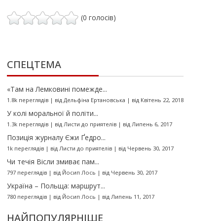
(0 голосів)
СПЕЦТЕМА
«Там на Лемковині помежде...
1.8k переглядів
|
від
Дельфіна Ертановська
|
від Квітень 22, 2018
У колі моральної й політи...
1.3k переглядів
|
від
Листи до приятелів
|
від Липень 6, 2017
Позиція журналу Єжи Ґедро...
1k переглядів
|
від
Листи до приятелів
|
від Червень 30, 2017
Чи течія Вісли змиває пам...
797 переглядів
|
від
Йосип Лось
|
від Червень 30, 2017
Україна – Польща: маршрут...
780 переглядів
|
від
Йосип Лось
|
від Липень 11, 2017
НАЙПОПУЛЯРНІШЕ