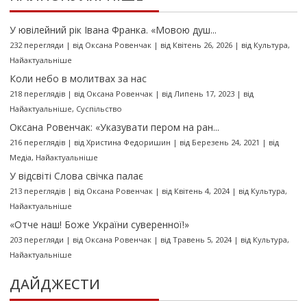
У ювілейний рік Івана Франка. «Мовою душ...
232 перегляди
|
від
Оксана Ровенчак
|
від Квітень 26, 2026
|
від
Культура
,
Найактуальніше
Коли небо в молитвах за нас
218 переглядів
|
від
Оксана Ровенчак
|
від Липень 17, 2023
|
від
Найактуальніше
,
Суспільство
Оксана Ровенчак: «Указувати пером на ран...
216 переглядів
|
від
Христина Федоришин
|
від Березень 24, 2021
|
від
Медіа
,
Найактуальніше
У відсвіті Слова свічка палає
213 переглядів
|
від
Оксана Ровенчак
|
від Квітень 4, 2024
|
від
Культура
,
Найактуальніше
«Отче наш! Боже України суверенної!»
203 перегляди
|
від
Оксана Ровенчак
|
від Травень 5, 2024
|
від
Культура
,
Найактуальніше
ДАЙДЖЕСТИ