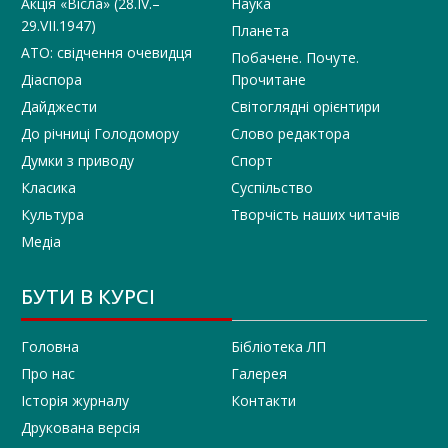
Акція «Вісла» (28.IV.–
Наука
29.VII.1947)
Планета
АТО: свідчення очевидця
Побачене. Почуте.
Діаспора
Прочитане
Дайджести
Світоглядні орієнтири
До річниці Голодомору
Слово редактора
Думки з приводу
Спорт
Класика
Суспільство
Культура
Творчість наших читачів
Медіа
БУТИ В КУРСІ
Головна
Бібліотека ЛП
Про нас
Галерея
Історія журналу
Контакти
Друкована версія