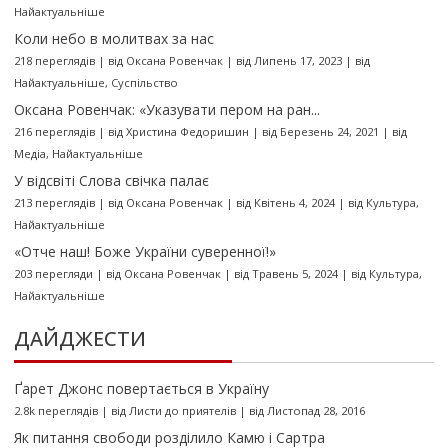
Найактуальніше
Коли небо в молитвах за нас
218 переглядів
|
від
Оксана Ровенчак
|
від Липень 17, 2023
|
від
Найактуальніше
,
Суспільство
Оксана Ровенчак: «Указувати пером на ран...
216 переглядів
|
від
Христина Федоришин
|
від Березень 24, 2021
|
від
Медіа
,
Найактуальніше
У відсвіті Слова свічка палає
213 переглядів
|
від
Оксана Ровенчак
|
від Квітень 4, 2024
|
від
Культура
,
Найактуальніше
«Отче наш! Боже України суверенної!»
203 перегляди
|
від
Оксана Ровенчак
|
від Травень 5, 2024
|
від
Культура
,
Найактуальніше
ДАЙДЖЕСТИ
Ґарет Джонс повертається в Україну
2.8k переглядів
|
від
Листи до приятелів
|
від Листопад 28, 2016
Як питання свободи розділило Камю і Сартра