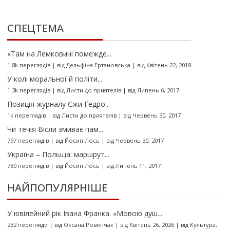
СПЕЦТЕМА
«Там на Лемковині помежде...
1.8k переглядів
|
від
Дельфіна Ертановська
|
від Квітень 22, 2018
У колі моральної й політи...
1.3k переглядів
|
від
Листи до приятелів
|
від Липень 6, 2017
Позиція журналу Єжи Ґедро...
1k переглядів
|
від
Листи до приятелів
|
від Червень 30, 2017
Чи течія Вісли змиває пам...
797 переглядів
|
від
Йосип Лось
|
від Червень 30, 2017
Україна – Польща: маршрут...
780 переглядів
|
від
Йосип Лось
|
від Липень 11, 2017
НАЙПОПУЛЯРНІШЕ
У ювілейний рік Івана Франка. «Мовою душ...
232 перегляди
|
від
Оксана Ровенчак
|
від Квітень 26, 2026
|
від
Культура
,