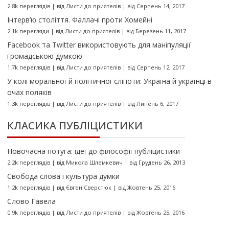
2.8k переглядів
|
від
Листи до приятелів
|
від Серпень 14, 2017
Інтерв’ю століття. Фаллачі проти Хомейні
2.1k перегляди
|
від
Листи до приятелів
|
від Березень 11, 2017
Facebook та Twitter використовують для маніпуляції
громадською думкою
1.7k переглядів
|
від
Листи до приятелів
|
від Серпень 12, 2017
У колі моральної й політичної сліпоти: Україна й українці в
очах поляків
1.3k переглядів
|
від
Листи до приятелів
|
від Липень 6, 2017
КЛАСИКА ПУБЛІЦИСТИКИ
Новочасна потуга: ідеї до філософії публіцистики
2.2k переглядів
|
від
Микола Шлемкевич
|
від Грудень 26, 2013
Свобода слова і культура думки
1.2k переглядів
|
від
Євген Сверстюк
|
від Жовтень 25, 2016
Слово Гавела
0.9k переглядів
|
від
Листи до приятелів
|
від Жовтень 25, 2016