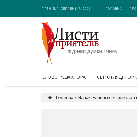
S
П’ЯТНИЦЯ, СЕРПЕНЬ 7, 2026
ГОЛОВНА
ПРО
k
i
p
t
o
c
o
n
t
e
СЛОВО РЕДАКТОРА
СВІТОГЛЯДНІ ОР
n
t
Головна
»
Найактуальніше
»
Індійська 