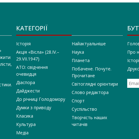
КАТЕГОРІЇ
БУТ
Історія
Найактуальніше
Голо
»
Акція «Вісла» (28.IV.–
Наука
Про 
 жити
29.VII.1947)
Планета
Істор
лісти,
АТО: свідчення
Побачене. Почуте.
Друко
очевидця
Прочитане
Діаспора
Світоглядні орієнтири
стики.
Дайджести
Слово редактора
До річниці Голодомору
Спорт
Думки з приводу
Суспільство
Класика
Творчість наших
Культура
читачів
Медіа