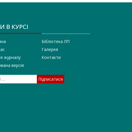
И В КУРСІ
вна
Бібліотека ЛП
нас
Галерея
ія журналу
Контакти
вана версія