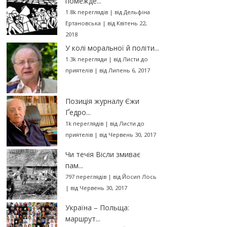
помежде...
1.8k переглядів
|
від
Дельфіна
Ертановська
|
від Квітень 22,
2018
У колі моральної й політи...
1.3k перегляди
|
від
Листи до
приятелів
|
від Липень 6, 2017
Позиція журналу Єжи
Ґедро...
1k переглядів
|
від
Листи до
приятелів
|
від Червень 30, 2017
Чи течія Вісли змиває
пам...
797 переглядів
|
від
Йосип Лось
|
від Червень 30, 2017
Україна – Польща:
маршрут...