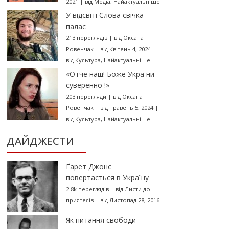
2021
|
від
Медіа
,
Найактуальніше
У відсвіті Слова свічка
палає
213 переглядів
|
від
Оксана
Ровенчак
|
від Квітень 4, 2024
|
від
Культура
,
Найактуальніше
«Отче наш! Боже України
суверенної!»
203 перегляди
|
від
Оксана
Ровенчак
|
від Травень 5, 2024
|
від
Культура
,
Найактуальніше
ДАЙДЖЕСТИ
Ґарет Джонс
повертається в Україну
2.8k переглядів
|
від
Листи до
приятелів
|
від Листопад 28, 2016
Як питання свободи