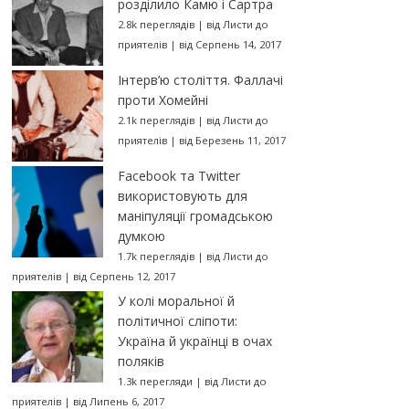
розділило Камю і Сартра
2.8k переглядів
|
від
Листи до
приятелів
|
від Серпень 14, 2017
Інтерв’ю століття. Фаллачі
проти Хомейні
2.1k переглядів
|
від
Листи до
приятелів
|
від Березень 11, 2017
Facebook та Twitter
використовують для
маніпуляції громадською
думкою
1.7k переглядів
|
від
Листи до
приятелів
|
від Серпень 12, 2017
У колі моральної й
політичної сліпоти:
Україна й українці в очах
поляків
1.3k перегляди
|
від
Листи до
приятелів
|
від Липень 6, 2017