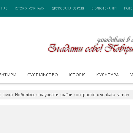
 НАС
ІСТОРІЯ ЖУРНАЛУ
ДРУКОВАНА ВЕРСІЯ
БІБЛІОТЕКА ЛП
ГАЛЕ
ІЄНТИРИ
СУСПІЛЬСТВО
ІСТОРІЯ
КУЛЬТУРА
М
вісімка: Нобелівські лауреати країни контрастів
»
venkata-raman