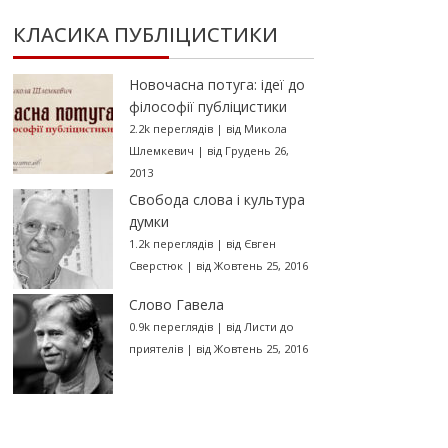
КЛАСИКА ПУБЛІЦИСТИКИ
Новочасна потуга: ідеї до
філософії публіцистики
2.2k переглядів
|
від
Микола
Шлемкевич
|
від Грудень 26,
2013
Свобода слова і культура
думки
1.2k переглядів
|
від
Євген
Сверстюк
|
від Жовтень 25, 2016
Слово Гавела
0.9k переглядів
|
від
Листи до
приятелів
|
від Жовтень 25, 2016