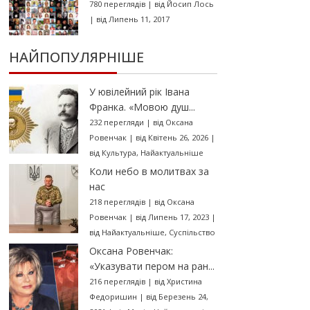
780 переглядів
|
від
Йосип Лось
|
від Липень 11, 2017
НАЙПОПУЛЯРНІШЕ
У ювілейний рік Івана
Франка. «Мовою душ...
232 перегляди
|
від
Оксана
Ровенчак
|
від Квітень 26, 2026
|
від
Культура
,
Найактуальніше
Коли небо в молитвах за
нас
218 переглядів
|
від
Оксана
Ровенчак
|
від Липень 17, 2023
|
від
Найактуальніше
,
Суспільство
Оксана Ровенчак:
«Указувати пером на ран...
216 переглядів
|
від
Христина
Федоришин
|
від Березень 24,