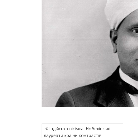
Н
Індійська вісімка: Нобелівські
А
лауреати країни контрастів