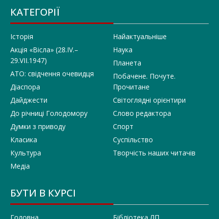
КАТЕГОРІЇ
Історія
Найактуальніше
Акція «Вісла» (28.IV.–
Наука
29.VII.1947)
Планета
АТО: свідчення очевидця
Побачене. Почуте.
Діаспора
Прочитане
Дайджести
Світоглядні орієнтири
До річниці Голодомору
Слово редактора
Думки з приводу
Спорт
Класика
Суспільство
Культура
Творчість наших читачів
Медіа
БУТИ В КУРСІ
Головна
Бібліотека ЛП