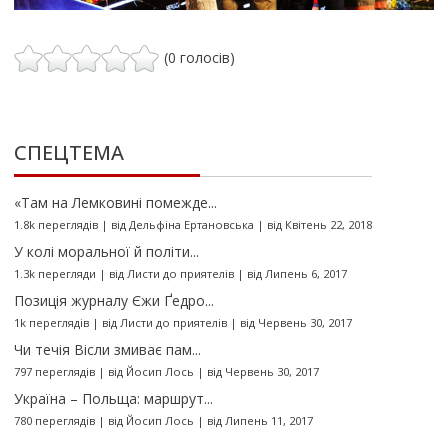
(0 голосів)
СПЕЦТЕМА
«Там на Лемковині помежде...
1.8k переглядів
|
від
Дельфіна Ертановська
|
від Квітень 22, 2018
У колі моральної й політи...
1.3k перегляди
|
від
Листи до приятелів
|
від Липень 6, 2017
Позиція журналу Єжи Ґедро...
1k переглядів
|
від
Листи до приятелів
|
від Червень 30, 2017
Чи течія Вісли змиває пам...
797 переглядів
|
від
Йосип Лось
|
від Червень 30, 2017
Україна – Польща: маршрут...
780 переглядів
|
від
Йосип Лось
|
від Липень 11, 2017