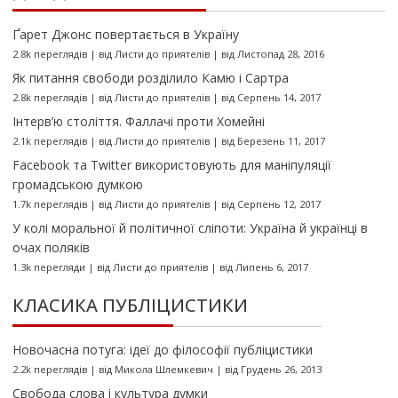
Ґарет Джонс повертається в Україну
2.8k переглядів
|
від
Листи до приятелів
|
від Листопад 28, 2016
Як питання свободи розділило Камю і Сартра
2.8k переглядів
|
від
Листи до приятелів
|
від Серпень 14, 2017
Інтерв’ю століття. Фаллачі проти Хомейні
2.1k переглядів
|
від
Листи до приятелів
|
від Березень 11, 2017
Facebook та Twitter використовують для маніпуляції
громадською думкою
1.7k переглядів
|
від
Листи до приятелів
|
від Серпень 12, 2017
У колі моральної й політичної сліпоти: Україна й українці в
очах поляків
1.3k перегляди
|
від
Листи до приятелів
|
від Липень 6, 2017
КЛАСИКА ПУБЛІЦИСТИКИ
Новочасна потуга: ідеї до філософії публіцистики
2.2k переглядів
|
від
Микола Шлемкевич
|
від Грудень 26, 2013
Свобода слова і культура думки