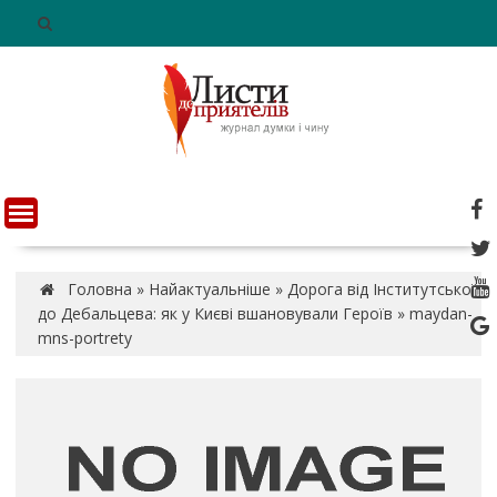
S
k
i
p
t
o
c
o
n
t
e
n
Головна
»
Найактуальніше
»
Дорога від Інститутської
t
до Дебальцева: як у Києві вшановували Героїв
»
maydan-
mns-portrety