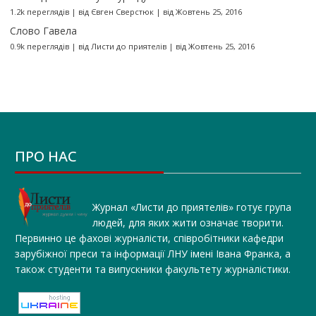
1.2k переглядів
|
від
Євген Сверстюк
|
від Жовтень 25, 2016
Слово Гавела
0.9k переглядів
|
від
Листи до приятелів
|
від Жовтень 25, 2016
ПРО НАС
Журнал «Листи до приятелів» готує група
людей, для яких жити означає творити.
Первинно це фахові журналісти, співробітники кафедри
зарубіжної преси та інформації ЛНУ імені Івана Франка, а
також студенти та випускники факультету журналістики.