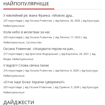
НАЙПОПУЛЯРНІШЕ
У ювілейний рік Івана Франка. «Мовою душ...
237 переглядів
|
від
Оксана Ровенчак
|
від Квітень 26, 2026
|
від
Культура
,
Найактуальніше
Коли небо в молитвах за нас
220 переглядів
|
від
Оксана Ровенчак
|
від Липень 17, 2023
|
від
Найактуальніше
,
Суспільство
Оксана Ровенчак: «Указувати пером на ран...
217 переглядів
|
від
Христина Федоришин
|
від Березень 24, 2021
|
від
Медіа
,
Найактуальніше
У відсвіті Слова свічка палає
216 переглядів
|
від
Оксана Ровенчак
|
від Квітень 4, 2024
|
від
Культура
,
Найактуальніше
«Отче наш! Боже України суверенної!»
203 перегляди
|
від
Оксана Ровенчак
|
від Травень 5, 2024
|
від
Культура
,
Найактуальніше
ДАЙДЖЕСТИ