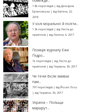
помежде...
1.8k переглядів
|
від
Дельфіна
Ертановська
|
від Квітень 22,
2018
У колі моральної й політи...
1.3k переглядів
|
від
Листи до
приятелів
|
від Липень 6, 2017
Позиція журналу Єжи
Ґедро...
1k переглядів
|
від
Листи до
приятелів
|
від Червень 30, 2017
Чи течія Вісли змиває
пам...
797 переглядів
|
від
Йосип Лось
|
від Червень 30, 2017
Україна – Польща:
маршрут...