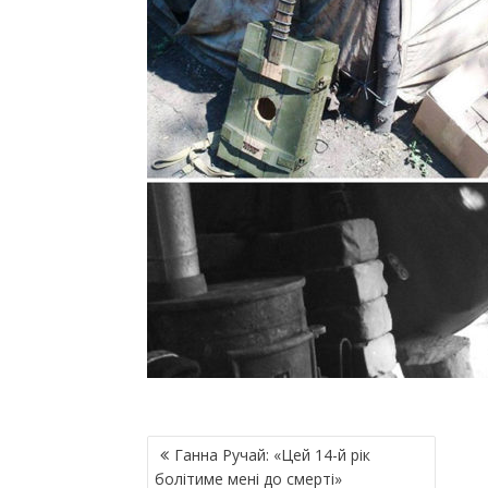
Н
Ганна Ручай: «Цей 14-й рік
А
болітиме мені до смерті»