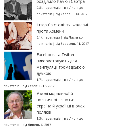
розділило Камю і Сартра
2.8k переглядів
|
від
Листи до
приятелів
|
від Серпень 14, 2017
Інтерв’ю століття. Фаллачі
проти Хомейні
2.1k перегляди
|
від
Листи до
приятелів
|
від Березень 11, 2017
Facebook та Twitter
використовують для
маніпуляції громадською
думкою
1.7k переглядів
|
від
Листи до
приятелів
|
від Серпень 12, 2017
У колі моральної й
політичної сліпоти:
Україна й українці в очах
поляків
1.3k переглядів
|
від
Листи до
приятелів
|
від Липень 6, 2017