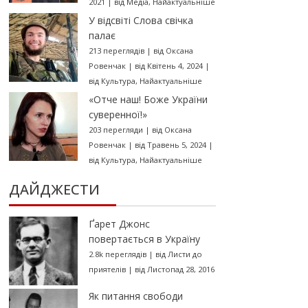
2021
|
від
Медіа
,
Найактуальніше
У відсвіті Слова свічка
палає
213 переглядів
|
від
Оксана
Ровенчак
|
від Квітень 4, 2024
|
від
Культура
,
Найактуальніше
«Отче наш! Боже України
суверенної!»
203 перегляди
|
від
Оксана
Ровенчак
|
від Травень 5, 2024
|
від
Культура
,
Найактуальніше
ДАЙДЖЕСТИ
Ґарет Джонс
повертається в Україну
2.8k переглядів
|
від
Листи до
приятелів
|
від Листопад 28, 2016
Як питання свободи