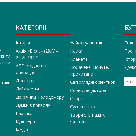
КАТЕГОРІЇ
БУТ
Історія
Найактуальніше
Голо
»
Акція «Вісла» (28.IV.–
Наука
Про 
 жити
29.VII.1947)
Планета
Істор
лісти,
АТО: свідчення
Побачене. Почуте.
Друко
очевидця
Прочитане
Діаспора
Світоглядні орієнтири
стики.
Дайджести
Слово редактора
До річниці Голодомору
Спорт
Думки з приводу
Суспільство
Класика
Творчість наших
Культура
читачів
Медіа