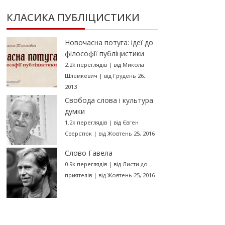
КЛАСИКА ПУБЛІЦИСТИКИ
Новочасна потуга: ідеї до
філософії публіцистики
2.2k переглядів
|
від
Микола
Шлемкевич
|
від Грудень 26,
2013
Свобода слова і культура
думки
1.2k переглядів
|
від
Євген
Сверстюк
|
від Жовтень 25, 2016
Слово Гавела
0.9k переглядів
|
від
Листи до
приятелів
|
від Жовтень 25, 2016