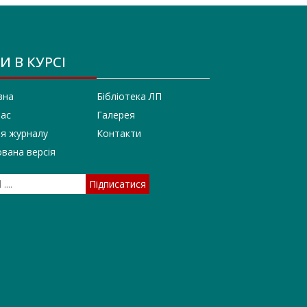
И В КУРСІ
вна
Бібліотека ЛП
нас
Галерея
ія журналу
Контакти
вана версія