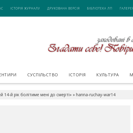
АС
ІСТОРІЯ ЖУРНАЛУ
ДРУКОВАНА ВЕРСІЯ
БІБЛІОТЕКА ЛП
ГАЛЕРЕ
ІЄНТИРИ
СУСПІЛЬСТВО
ІСТОРІЯ
КУЛЬТУРА
М
й 14-й рік болітиме мені до смерті»
»
hanna-ruchay-war14