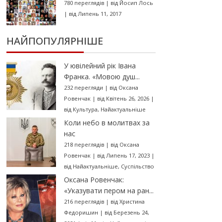
780 переглядів
|
від
Йосип Лось
|
від Липень 11, 2017
НАЙПОПУЛЯРНІШЕ
У ювілейний рік Івана
Франка. «Мовою душ...
232 перегляди
|
від
Оксана
Ровенчак
|
від Квітень 26, 2026
|
від
Культура
,
Найактуальніше
Коли небо в молитвах за
нас
218 переглядів
|
від
Оксана
Ровенчак
|
від Липень 17, 2023
|
від
Найактуальніше
,
Суспільство
Оксана Ровенчак:
«Указувати пером на ран...
216 переглядів
|
від
Христина
Федоришин
|
від Березень 24,