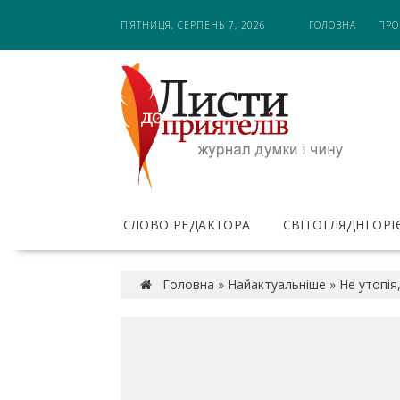
S
П’ЯТНИЦЯ, СЕРПЕНЬ 7, 2026
ГОЛОВНА
ПРО
k
i
p
t
o
c
o
n
t
e
СЛОВО РЕДАКТОРА
СВІТОГЛЯДНІ ОР
n
t
Головна
»
Найактуальніше
»
Не утопія