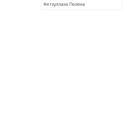
В
Фетхуллаха Ґюлена
І
Г
А
Ц
І
Я
З
А
П
И
С
І
В