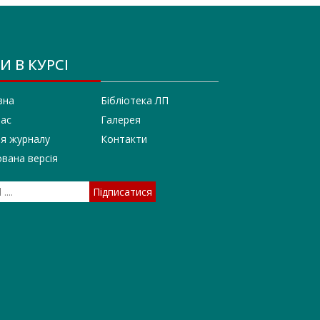
И В КУРСІ
вна
Бібліотека ЛП
нас
Галерея
ія журналу
Контакти
вана версія