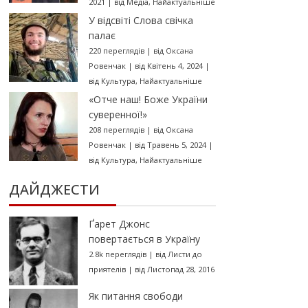
2021
|
від
Медіа
,
Найактуальніше
У відсвіті Слова свічка
палає
220 переглядів
|
від
Оксана
Ровенчак
|
від Квітень 4, 2024
|
від
Культура
,
Найактуальніше
«Отче наш! Боже України
суверенної!»
208 переглядів
|
від
Оксана
Ровенчак
|
від Травень 5, 2024
|
від
Культура
,
Найактуальніше
ДАЙДЖЕСТИ
Ґарет Джонс
повертається в Україну
2.8k переглядів
|
від
Листи до
приятелів
|
від Листопад 28, 2016
Як питання свободи