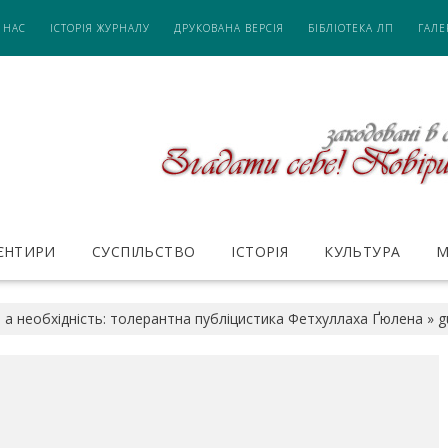
 НАС
ІСТОРІЯ ЖУРНАЛУ
ДРУКОВАНА ВЕРСІЯ
БІБЛІОТЕКА ЛП
ГАЛЕ
ІЄНТИРИ
СУСПІЛЬСТВО
ІСТОРІЯ
КУЛЬТУРА
М
, а необхідність: толерантна публіцистика Фетхуллаха Ґюлена
»
g