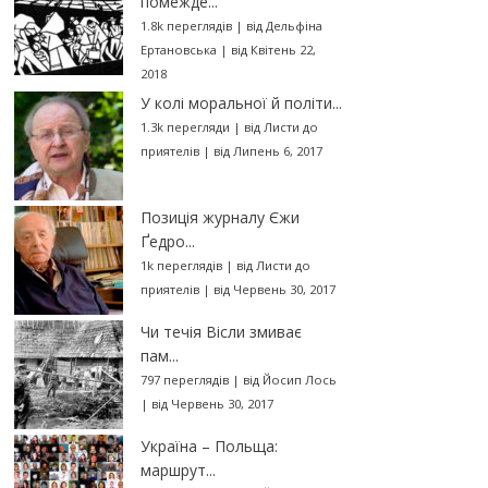
помежде...
1.8k переглядів
|
від
Дельфіна
Ертановська
|
від Квітень 22,
2018
У колі моральної й політи...
1.3k перегляди
|
від
Листи до
приятелів
|
від Липень 6, 2017
Позиція журналу Єжи
Ґедро...
1k переглядів
|
від
Листи до
приятелів
|
від Червень 30, 2017
Чи течія Вісли змиває
пам...
797 переглядів
|
від
Йосип Лось
|
від Червень 30, 2017
Україна – Польща:
маршрут...