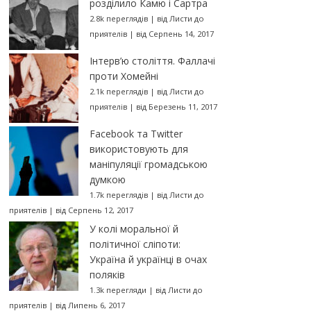
розділило Камю і Сартра
2.8k переглядів
|
від
Листи до
приятелів
|
від Серпень 14, 2017
Інтерв’ю століття. Фаллачі
проти Хомейні
2.1k переглядів
|
від
Листи до
приятелів
|
від Березень 11, 2017
Facebook та Twitter
використовують для
маніпуляції громадською
думкою
1.7k переглядів
|
від
Листи до
приятелів
|
від Серпень 12, 2017
У колі моральної й
політичної сліпоти:
Україна й українці в очах
поляків
1.3k перегляди
|
від
Листи до
приятелів
|
від Липень 6, 2017