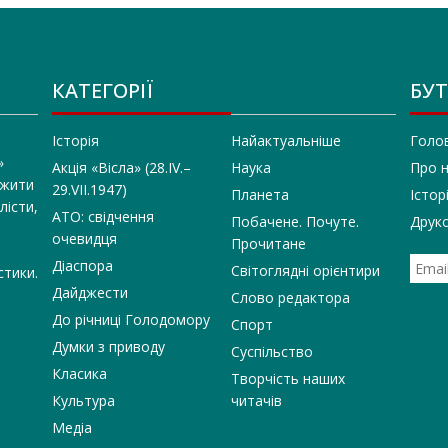
КАТЕГОРІЇ
БУТ
Історія
Найактуальніше
Голо
»
Акція «Вісла» (28.IV.–
Наука
Про 
 жити
29.VII.1947)
Планета
Істор
лісти,
АТО: свідчення
Побачене. Почуте.
Друко
очевидця
Прочитане
Діаспора
Світоглядні орієнтири
стики.
Дайджести
Слово редактора
До річниці Голодомору
Спорт
Думки з приводу
Суспільство
Класика
Творчість наших
Культура
читачів
Медіа