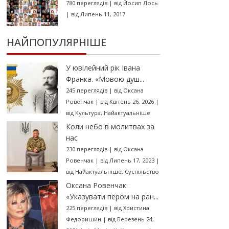
780 переглядів
|
від
Йосип Лось
|
від Липень 11, 2017
НАЙПОПУЛЯРНІШЕ
У ювілейний рік Івана
Франка. «Мовою душ...
245 переглядів
|
від
Оксана
Ровенчак
|
від Квітень 26, 2026
|
від
Культура
,
Найактуальніше
Коли небо в молитвах за
нас
230 переглядів
|
від
Оксана
Ровенчак
|
від Липень 17, 2023
|
від
Найактуальніше
,
Суспільство
Оксана Ровенчак:
«Указувати пером на ран...
225 переглядів
|
від
Христина
Федоришин
|
від Березень 24,