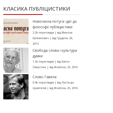
КЛАСИКА ПУБЛІЦИСТИКИ
Новочасна потуга: ідеї до
філософії публіцистики
2.2k переглядів
|
від
Микола
Шлемкевич
|
від Грудень 26,
2013
Свобода слова і культура
думки
1.2k переглядів
|
від
Євген
Сверстюк
|
від Жовтень 25, 2016
Слово Гавела
0.9k переглядів
|
від
Листи до
приятелів
|
від Жовтень 25, 2016