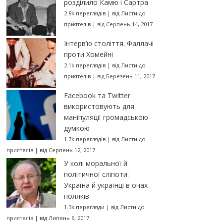
розділило Камю і Сартра
2.8k переглядів
|
від
Листи до
приятелів
|
від Серпень 14, 2017
Інтерв’ю століття. Фаллачі
проти Хомейні
2.1k переглядів
|
від
Листи до
приятелів
|
від Березень 11, 2017
Facebook та Twitter
використовують для
маніпуляції громадською
думкою
1.7k переглядів
|
від
Листи до
приятелів
|
від Серпень 12, 2017
У колі моральної й
політичної сліпоти:
Україна й українці в очах
поляків
1.3k перегляди
|
від
Листи до
приятелів
|
від Липень 6, 2017