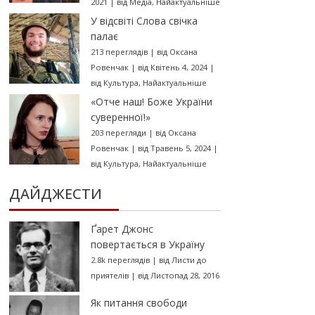
2021
|
від
Медіа
,
Найактуальніше
У відсвіті Слова свічка
палає
213 переглядів
|
від
Оксана
Ровенчак
|
від Квітень 4, 2024
|
від
Культура
,
Найактуальніше
«Отче наш! Боже України
суверенної!»
203 перегляди
|
від
Оксана
Ровенчак
|
від Травень 5, 2024
|
від
Культура
,
Найактуальніше
ДАЙДЖЕСТИ
Ґарет Джонс
повертається в Україну
2.8k переглядів
|
від
Листи до
приятелів
|
від Листопад 28, 2016
Як питання свободи