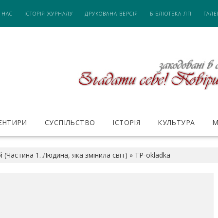
 НАС
ІСТОРІЯ ЖУРНАЛУ
ДРУКОВАНА ВЕРСІЯ
БІБЛІОТЕКА ЛП
ГАЛЕ
ІЄНТИРИ
СУСПІЛЬСТВО
ІСТОРІЯ
КУЛЬТУРА
М
 (Частина 1. Людина, яка змінила світ)
»
TP-okladka