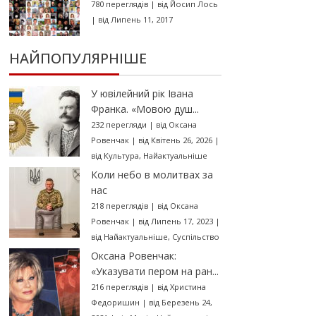
780 переглядів
|
від
Йосип Лось
|
від Липень 11, 2017
НАЙПОПУЛЯРНІШЕ
У ювілейний рік Івана
Франка. «Мовою душ...
232 перегляди
|
від
Оксана
Ровенчак
|
від Квітень 26, 2026
|
від
Культура
,
Найактуальніше
Коли небо в молитвах за
нас
218 переглядів
|
від
Оксана
Ровенчак
|
від Липень 17, 2023
|
від
Найактуальніше
,
Суспільство
Оксана Ровенчак:
«Указувати пером на ран...
216 переглядів
|
від
Христина
Федоришин
|
від Березень 24,