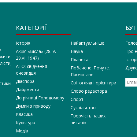
КАТЕГОРІЇ
БУТ
Історія
Найактуальніше
Голо
»
Акція «Вісла» (28.IV.–
Наука
Про 
 жити
29.VII.1947)
Планета
Істор
лісти,
АТО: свідчення
Побачене. Почуте.
Друко
очевидця
Прочитане
Діаспора
Світоглядні орієнтири
стики.
Дайджести
Слово редактора
До річниці Голодомору
Спорт
Думки з приводу
Суспільство
Класика
Творчість наших
Культура
читачів
Медіа