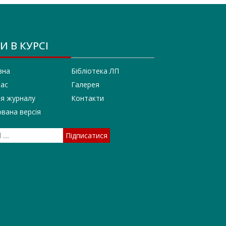
И В КУРСІ
вна
Бібліотека ЛП
нас
Галерея
ія журналу
Контакти
вана версія