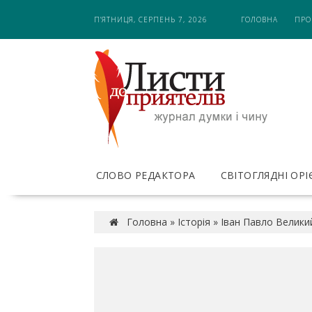
S
П’ЯТНИЦЯ, СЕРПЕНЬ 7, 2026
ГОЛОВНА
ПРО
k
i
p
t
o
c
o
n
t
e
СЛОВО РЕДАКТОРА
СВІТОГЛЯДНІ ОР
n
t
Головна
»
Історія
»
Іван Павло Великий