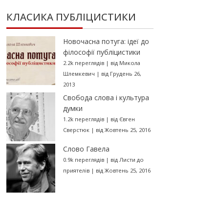
КЛАСИКА ПУБЛІЦИСТИКИ
Новочасна потуга: ідеї до
філософії публіцистики
2.2k переглядів
|
від
Микола
Шлемкевич
|
від Грудень 26,
2013
Свобода слова і культура
думки
1.2k переглядів
|
від
Євген
Сверстюк
|
від Жовтень 25, 2016
Слово Гавела
0.9k переглядів
|
від
Листи до
приятелів
|
від Жовтень 25, 2016