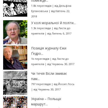
помежде...
1.8k переглядів
|
від
Дельфіна
Ертановська
|
від Квітень 22,
2018
У колі моральної й політи...
1.3k перегляди
|
від
Листи до
приятелів
|
від Липень 6, 2017
Позиція журналу Єжи
Ґедро...
1k переглядів
|
від
Листи до
приятелів
|
від Червень 30, 2017
Чи течія Вісли змиває
пам...
797 переглядів
|
від
Йосип Лось
|
від Червень 30, 2017
Україна – Польща:
маршрут...