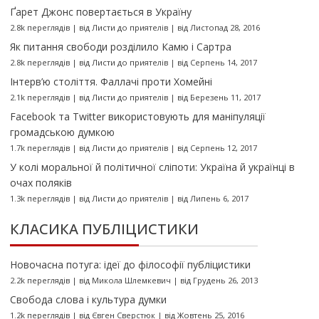
Ґарет Джонс повертається в Україну
2.8k переглядів
|
від
Листи до приятелів
|
від Листопад 28, 2016
Як питання свободи розділило Камю і Сартра
2.8k переглядів
|
від
Листи до приятелів
|
від Серпень 14, 2017
Інтерв’ю століття. Фаллачі проти Хомейні
2.1k переглядів
|
від
Листи до приятелів
|
від Березень 11, 2017
Facebook та Twitter використовують для маніпуляції
громадською думкою
1.7k переглядів
|
від
Листи до приятелів
|
від Серпень 12, 2017
У колі моральної й політичної сліпоти: Україна й українці в
очах поляків
1.3k переглядів
|
від
Листи до приятелів
|
від Липень 6, 2017
КЛАСИКА ПУБЛІЦИСТИКИ
Новочасна потуга: ідеї до філософії публіцистики
2.2k переглядів
|
від
Микола Шлемкевич
|
від Грудень 26, 2013
Свобода слова і культура думки
1.2k переглядів
|
від
Євген Сверстюк
|
від Жовтень 25, 2016