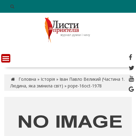
S
k
i
p
t
o
c
o
n
t
e
n
Головна
»
Історія
»
Іван Павло Великий (Частина 1.
t
Людина, яка змінила світ)
»
pope-16oct-1978