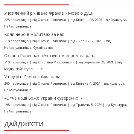
У ювілейний рік Івана Франка. «Мовою душ...
225 переглядів
|
від
Оксана Ровенчак
|
від Квітень 26, 2026
|
від
Культура
,
Найактуальніше
Коли небо в молитвах за нас
218 переглядів
|
від
Оксана Ровенчак
|
від Липень 17, 2023
|
від
Найактуальніше
,
Суспільство
Оксана Ровенчак: «Указувати пером на ран...
210 переглядів
|
від
Христина Федоришин
|
від Березень 24, 2021
|
від
Медіа
,
Найактуальніше
У відсвіті Слова свічка палає
205 переглядів
|
від
Оксана Ровенчак
|
від Квітень 4, 2024
|
від
Культура
,
Найактуальніше
«Отче наш! Боже України суверенної!»
198 переглядів
|
від
Оксана Ровенчак
|
від Травень 5, 2024
|
від
Культура
,
Найактуальніше
ДАЙДЖЕСТИ