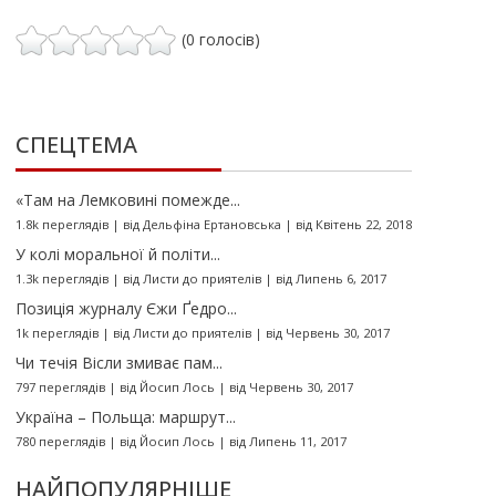
(0 голосів)
СПЕЦТЕМА
«Там на Лемковині помежде...
1.8k переглядів
|
від
Дельфіна Ертановська
|
від Квітень 22, 2018
У колі моральної й політи...
1.3k переглядів
|
від
Листи до приятелів
|
від Липень 6, 2017
Позиція журналу Єжи Ґедро...
1k переглядів
|
від
Листи до приятелів
|
від Червень 30, 2017
Чи течія Вісли змиває пам...
797 переглядів
|
від
Йосип Лось
|
від Червень 30, 2017
Україна – Польща: маршрут...
780 переглядів
|
від
Йосип Лось
|
від Липень 11, 2017
НАЙПОПУЛЯРНІШЕ