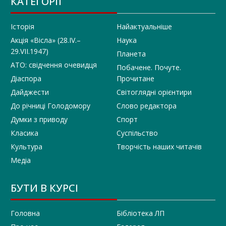
КАТЕГОРІЇ
Історія
Найактуальніше
Акція «Вісла» (28.IV.–
Наука
29.VII.1947)
Планета
АТО: свідчення очевидця
Побачене. Почуте.
Діаспора
Прочитане
Дайджести
Світоглядні орієнтири
До річниці Голодомору
Слово редактора
Думки з приводу
Спорт
Класика
Суспільство
Культура
Творчість наших читачів
Медіа
БУТИ В КУРСІ
Головна
Бібліотека ЛП