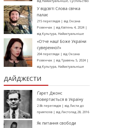
від
Найактуальніше
,
Суспільство
У відсвіті Слова свічка
палає
215 переглядів
|
від
Оксана
Ровенчак
|
від Квітень 4, 2024
|
від
Культура
,
Найактуальніше
«Отче наш! Боже України
суверенної!»
204 перегляди
|
від
Оксана
Ровенчак
|
від Травень 5, 2024
|
від
Культура
,
Найактуальніше
ДАЙДЖЕСТИ
Ґарет Джонс
повертається в Україну
2.8k переглядів
|
від
Листи до
приятелів
|
від Листопад 28, 2016
Як питання свободи