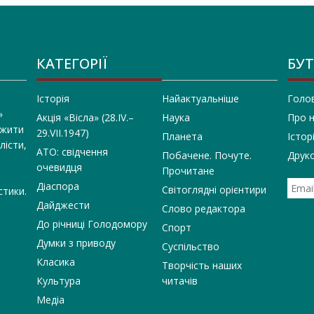
КАТЕГОРІЇ
БУТ
Історія
Найактуальніше
Голо
»
Акція «Вісла» (28.IV.–
Наука
Про 
 жити
29.VII.1947)
Планета
Істор
лісти,
АТО: свідчення
Побачене. Почуте.
Друко
очевидця
Прочитане
Діаспора
Світоглядні орієнтири
стики.
Дайджести
Слово редактора
До річниці Голодомору
Спорт
Думки з приводу
Суспільство
Класика
Творчість наших
Культура
читачів
Медіа