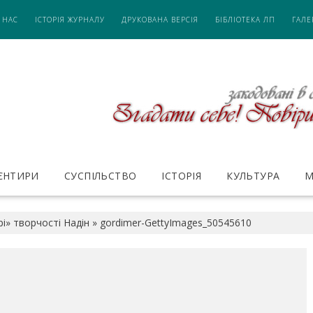
 НАС
ІСТОРІЯ ЖУРНАЛУ
ДРУКОВАНА ВЕРСІЯ
БІБЛІОТЕКА ЛП
ГАЛЕ
ІЄНТИРИ
СУСПІЛЬСТВО
ІСТОРІЯ
КУЛЬТУРА
М
і» творчості Надін
»
gordimer-GettyImages_50545610