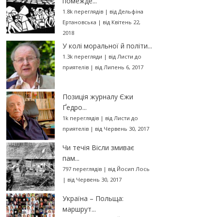
помежде...
1.8k переглядів
|
від
Дельфіна
Ертановська
|
від Квітень 22,
2018
У колі моральної й політи...
1.3k перегляди
|
від
Листи до
приятелів
|
від Липень 6, 2017
Позиція журналу Єжи
Ґедро...
1k переглядів
|
від
Листи до
приятелів
|
від Червень 30, 2017
Чи течія Вісли змиває
пам...
797 переглядів
|
від
Йосип Лось
|
від Червень 30, 2017
Україна – Польща:
маршрут...