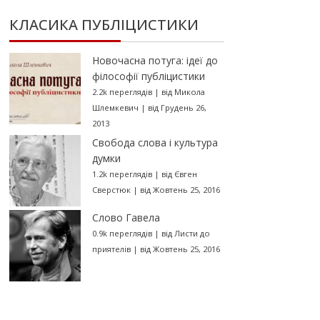
КЛАСИКА ПУБЛІЦИСТИКИ
Новочасна потуга: ідеї до
філософії публіцистики
2.2k переглядів
|
від
Микола
Шлемкевич
|
від Грудень 26,
2013
Свобода слова і культура
думки
1.2k переглядів
|
від
Євген
Сверстюк
|
від Жовтень 25, 2016
Слово Гавела
0.9k переглядів
|
від
Листи до
приятелів
|
від Жовтень 25, 2016