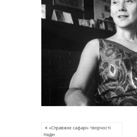
Н
«Справжнє сафарі» творчості
А
Надін