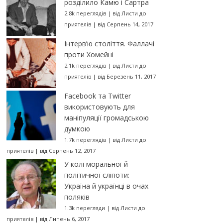
розділило Камю і Сартра
2.8k переглядів
|
від
Листи до
приятелів
|
від Серпень 14, 2017
Інтерв’ю століття. Фаллачі
проти Хомейні
2.1k переглядів
|
від
Листи до
приятелів
|
від Березень 11, 2017
Facebook та Twitter
використовують для
маніпуляції громадською
думкою
1.7k переглядів
|
від
Листи до
приятелів
|
від Серпень 12, 2017
У колі моральної й
політичної сліпоти:
Україна й українці в очах
поляків
1.3k перегляди
|
від
Листи до
приятелів
|
від Липень 6, 2017