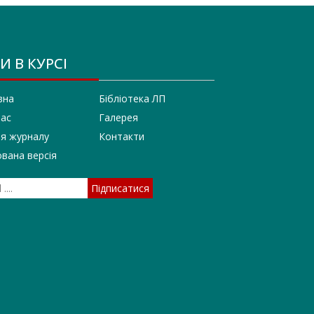
И В КУРСІ
вна
Бібліотека ЛП
нас
Галерея
ія журналу
Контакти
вана версія