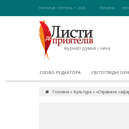
S
П’ЯТНИЦЯ, СЕРПЕНЬ 7, 2026
ГОЛОВНА
ПРО
k
i
p
t
o
c
o
n
t
e
СЛОВО РЕДАКТОРА
СВІТОГЛЯДНІ ОР
n
t
Головна
»
Культура
»
«Справжнє сафар