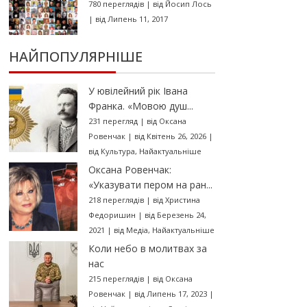
780 переглядів
|
від
Йосип Лось
|
від Липень 11, 2017
НАЙПОПУЛЯРНІШЕ
У ювілейний рік Івана
Франка. «Мовою душ...
231 перегляд
|
від
Оксана
Ровенчак
|
від Квітень 26, 2026
|
від
Культура
,
Найактуальніше
Оксана Ровенчак:
«Указувати пером на ран...
218 переглядів
|
від
Христина
Федоришин
|
від Березень 24,
2021
|
від
Медіа
,
Найактуальніше
Коли небо в молитвах за
нас
215 переглядів
|
від
Оксана
Ровенчак
|
від Липень 17, 2023
|