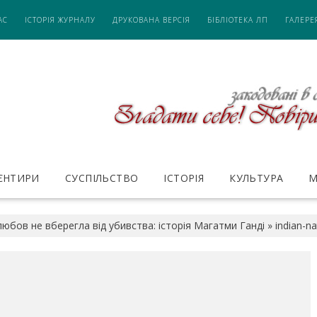
АС
ІСТОРІЯ ЖУРНАЛУ
ДРУКОВАНА ВЕРСІЯ
БІБЛІОТЕКА ЛП
ГАЛЕРЕ
ІЄНТИРИ
СУСПІЛЬСТВО
ІСТОРІЯ
КУЛЬТУРА
М
юбов не вберегла від убивства: історія Магатми Ганді
»
indian-n