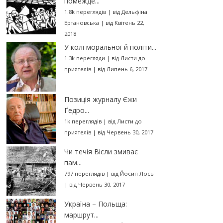
помежде...
1.8k переглядів
|
від
Дельфіна
Ертановська
|
від Квітень 22,
2018
У колі моральної й політи...
1.3k перегляди
|
від
Листи до
приятелів
|
від Липень 6, 2017
Позиція журналу Єжи
Ґедро...
1k переглядів
|
від
Листи до
приятелів
|
від Червень 30, 2017
Чи течія Вісли змиває
пам...
797 переглядів
|
від
Йосип Лось
|
від Червень 30, 2017
Україна – Польща:
маршрут...