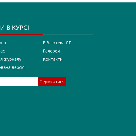
И В КУРСІ
вна
Бібліотека ЛП
нас
Галерея
ія журналу
Контакти
вана версія