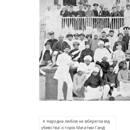
Н
Народна любов не вберегла від
А
убивства: історія Магатми Ганді