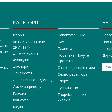
КАТЕГОРІЇ
БУТ
Історія
Найактуальніше
Голо
»
Акція «Вісла» (28.IV.–
Наука
Про 
 жити
29.VII.1947)
Планета
Істор
лісти,
АТО: свідчення
Побачене. Почуте.
Друко
очевидця
Прочитане
Діаспора
Світоглядні орієнтири
стики.
Дайджести
Слово редактора
До річниці Голодомору
Спорт
Думки з приводу
Суспільство
Класика
Творчість наших
Культура
читачів
Медіа