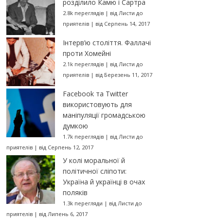
розділило Камю і Сартра
2.8k переглядів
|
від
Листи до
приятелів
|
від Серпень 14, 2017
Інтерв’ю століття. Фаллачі
проти Хомейні
2.1k переглядів
|
від
Листи до
приятелів
|
від Березень 11, 2017
Facebook та Twitter
використовують для
маніпуляції громадською
думкою
1.7k переглядів
|
від
Листи до
приятелів
|
від Серпень 12, 2017
У колі моральної й
політичної сліпоти:
Україна й українці в очах
поляків
1.3k перегляди
|
від
Листи до
приятелів
|
від Липень 6, 2017