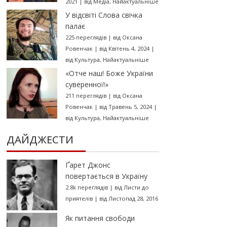
2021
|
від
Медіа
,
Найактуальніше
У відсвіті Слова свічка
палає
225 переглядів
|
від
Оксана
Ровенчак
|
від Квітень 4, 2024
|
від
Культура
,
Найактуальніше
«Отче наш! Боже України
суверенної!»
211 переглядів
|
від
Оксана
Ровенчак
|
від Травень 5, 2024
|
від
Культура
,
Найактуальніше
ДАЙДЖЕСТИ
Ґарет Джонс
повертається в Україну
2.8k переглядів
|
від
Листи до
приятелів
|
від Листопад 28, 2016
Як питання свободи