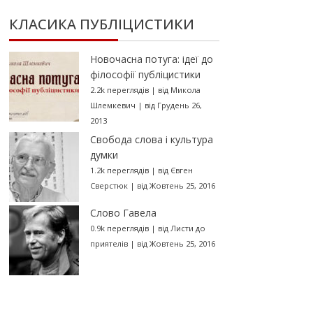
КЛАСИКА ПУБЛІЦИСТИКИ
Новочасна потуга: ідеї до
філософії публіцистики
2.2k переглядів
|
від
Микола
Шлемкевич
|
від Грудень 26,
2013
Свобода слова і культура
думки
1.2k переглядів
|
від
Євген
Сверстюк
|
від Жовтень 25, 2016
Слово Гавела
0.9k переглядів
|
від
Листи до
приятелів
|
від Жовтень 25, 2016