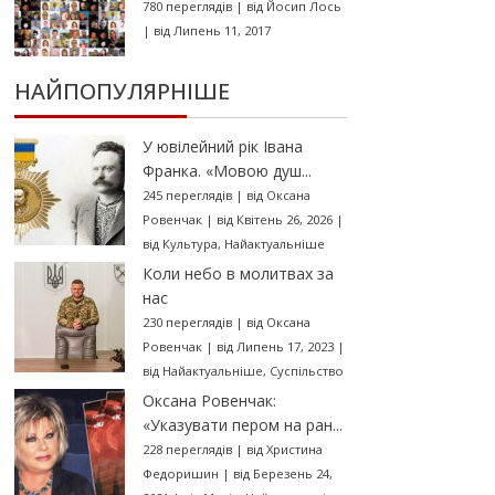
780 переглядів
|
від
Йосип Лось
|
від Липень 11, 2017
НАЙПОПУЛЯРНІШЕ
У ювілейний рік Івана
Франка. «Мовою душ...
245 переглядів
|
від
Оксана
Ровенчак
|
від Квітень 26, 2026
|
від
Культура
,
Найактуальніше
Коли небо в молитвах за
нас
230 переглядів
|
від
Оксана
Ровенчак
|
від Липень 17, 2023
|
від
Найактуальніше
,
Суспільство
Оксана Ровенчак:
«Указувати пером на ран...
228 переглядів
|
від
Христина
Федоришин
|
від Березень 24,