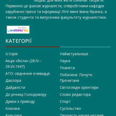
людей, для яких жити означає творити.
Первинно це фахові журналісти, співробітники кафедри
зарубіжної преси та інформації ЛНУ імені Івана Франка, а
також студенти та випускники факультету журналістики.
КАТЕГОРІЇ
Історія
Найактуальніше
Акція «Вісла» (28.IV.–
Наука
29.VII.1947)
Планета
АТО: свідчення очевидця
Побачене. Почуте.
Діаспора
Прочитане
Дайджести
Світоглядні орієнтири
До річниці Голодомору
Слово редактора
Думки з приводу
Спорт
Класика
Суспільство
Культура
Творчість наших читачів