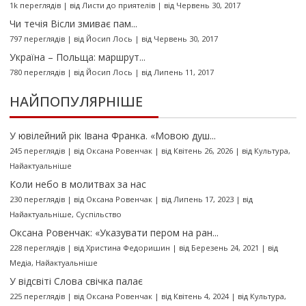
1k переглядів
|
від
Листи до приятелів
|
від Червень 30, 2017
Чи течія Вісли змиває пам...
797 переглядів
|
від
Йосип Лось
|
від Червень 30, 2017
Україна – Польща: маршрут...
780 переглядів
|
від
Йосип Лось
|
від Липень 11, 2017
НАЙПОПУЛЯРНІШЕ
У ювілейний рік Івана Франка. «Мовою душ...
245 переглядів
|
від
Оксана Ровенчак
|
від Квітень 26, 2026
|
від
Культура
,
Найактуальніше
Коли небо в молитвах за нас
230 переглядів
|
від
Оксана Ровенчак
|
від Липень 17, 2023
|
від
Найактуальніше
,
Суспільство
Оксана Ровенчак: «Указувати пером на ран...
228 переглядів
|
від
Христина Федоришин
|
від Березень 24, 2021
|
від
Медіа
,
Найактуальніше
У відсвіті Слова свічка палає
225 переглядів
|
від
Оксана Ровенчак
|
від Квітень 4, 2024
|
від
Культура
,