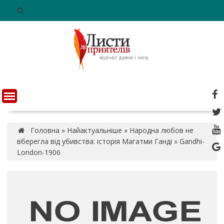
S
k
i
p
t
o
c
o
n
t
e
n
Головна
»
Найактуальніше
»
Народна любов не
t
вберегла від убивства: історія Магатми Ганді
»
Gandhi-
London-1906