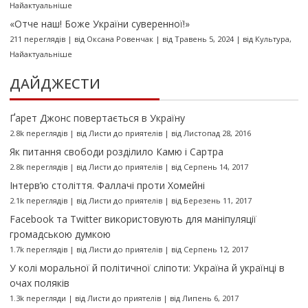
Найактуальніше
«Отче наш! Боже України суверенної!»
211 переглядів
|
від
Оксана Ровенчак
|
від Травень 5, 2024
|
від
Культура
,
Найактуальніше
ДАЙДЖЕСТИ
Ґарет Джонс повертається в Україну
2.8k переглядів
|
від
Листи до приятелів
|
від Листопад 28, 2016
Як питання свободи розділило Камю і Сартра
2.8k переглядів
|
від
Листи до приятелів
|
від Серпень 14, 2017
Інтерв’ю століття. Фаллачі проти Хомейні
2.1k переглядів
|
від
Листи до приятелів
|
від Березень 11, 2017
Facebook та Twitter використовують для маніпуляції
громадською думкою
1.7k переглядів
|
від
Листи до приятелів
|
від Серпень 12, 2017
У колі моральної й політичної сліпоти: Україна й українці в
очах поляків
1.3k перегляди
|
від
Листи до приятелів
|
від Липень 6, 2017