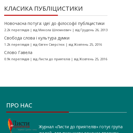
КЛАСИКА ПУБЛІЦИСТИКИ
Новочасна потуга: ідеї до філософії публіцистики
2.2k переглядів
|
від
Микола Шлемкевич
|
від Грудень 26, 2013
Свобода слова і культура думки
1.2k переглядів
|
від
Євген Сверстюк
|
від Жовтень 25, 2016
Слово Гавела
0.9k переглядів
|
від
Листи до приятелів
|
від Жовтень 25, 2016
ПРО НАС
Журнал «Листи до приятелів» готує група