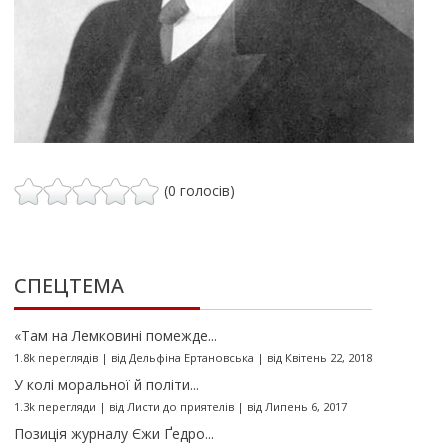
(0 голосів)
СПЕЦТЕМА
«Там на Лемковині помежде...
1.8k переглядів
|
від
Дельфіна Ертановська
|
від Квітень 22, 2018
У колі моральної й політи...
1.3k перегляди
|
від
Листи до приятелів
|
від Липень 6, 2017
Позиція журналу Єжи Ґедро...