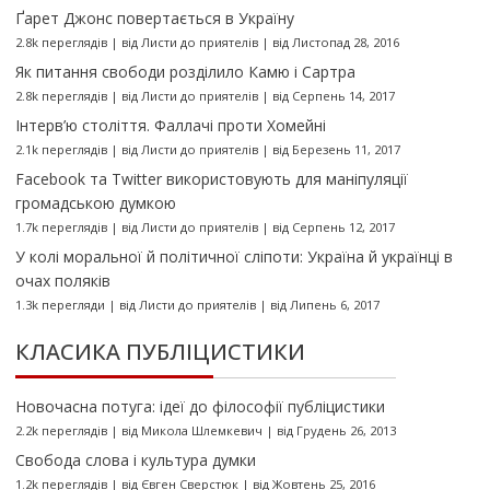
Ґарет Джонс повертається в Україну
2.8k переглядів
|
від
Листи до приятелів
|
від Листопад 28, 2016
Як питання свободи розділило Камю і Сартра
2.8k переглядів
|
від
Листи до приятелів
|
від Серпень 14, 2017
Інтерв’ю століття. Фаллачі проти Хомейні
2.1k переглядів
|
від
Листи до приятелів
|
від Березень 11, 2017
Facebook та Twitter використовують для маніпуляції
громадською думкою
1.7k переглядів
|
від
Листи до приятелів
|
від Серпень 12, 2017
У колі моральної й політичної сліпоти: Україна й українці в
очах поляків
1.3k перегляди
|
від
Листи до приятелів
|
від Липень 6, 2017
КЛАСИКА ПУБЛІЦИСТИКИ
Новочасна потуга: ідеї до філософії публіцистики
2.2k переглядів
|
від
Микола Шлемкевич
|
від Грудень 26, 2013
Свобода слова і культура думки
1.2k переглядів
|
від
Євген Сверстюк
|
від Жовтень 25, 2016