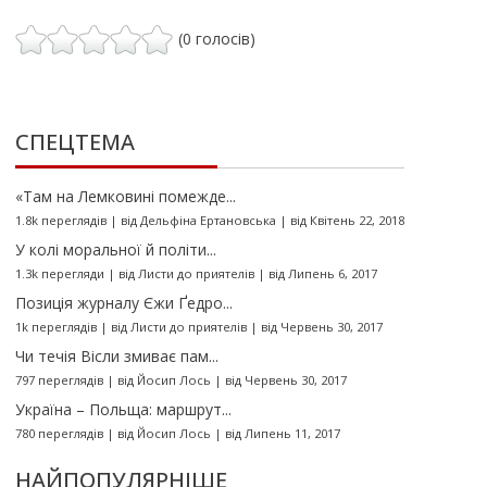
(0 голосів)
СПЕЦТЕМА
«Там на Лемковині помежде...
1.8k переглядів
|
від
Дельфіна Ертановська
|
від Квітень 22, 2018
У колі моральної й політи...
1.3k перегляди
|
від
Листи до приятелів
|
від Липень 6, 2017
Позиція журналу Єжи Ґедро...
1k переглядів
|
від
Листи до приятелів
|
від Червень 30, 2017
Чи течія Вісли змиває пам...
797 переглядів
|
від
Йосип Лось
|
від Червень 30, 2017
Україна – Польща: маршрут...
780 переглядів
|
від
Йосип Лось
|
від Липень 11, 2017
НАЙПОПУЛЯРНІШЕ