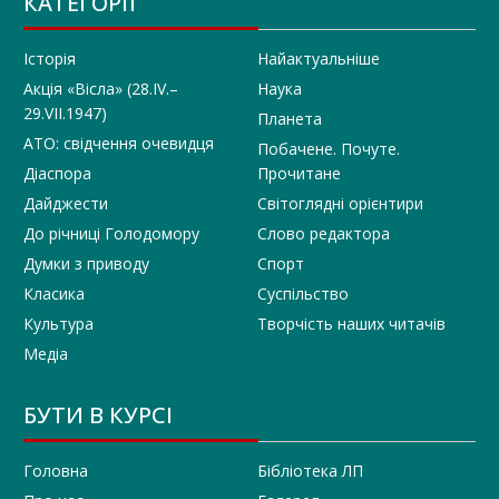
КАТЕГОРІЇ
Історія
Найактуальніше
Акція «Вісла» (28.IV.–
Наука
29.VII.1947)
Планета
АТО: свідчення очевидця
Побачене. Почуте.
Діаспора
Прочитане
Дайджести
Світоглядні орієнтири
До річниці Голодомору
Слово редактора
Думки з приводу
Спорт
Класика
Суспільство
Культура
Творчість наших читачів
Медіа
БУТИ В КУРСІ
Головна
Бібліотека ЛП