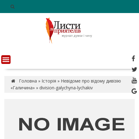
S
k
i
p
t
o
c
o
n
t
e
n
Головна
»
Історія
»
Невідоме про відому дивізію
t
«Галичина»
»
division-galychyna-lychakiv