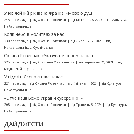
У ювілейний рік Івана Франка. «Мовою душ...
245 переглядів
|
від
Оксана Ровенчак
|
від Квітень 26, 2026
|
від
Культура
,
Найактуальніше
Коли небо в молитвах за нас
230 переглядів
|
від
Оксана Ровенчак
|
від Липень 17, 2023
|
від
Найактуальніше
,
Суспільство
Оксана Ровенчак: «Указувати пером на ран...
225 переглядів
|
від
Христина Федоришин
|
від Березень 24, 2021
|
від
Медіа
,
Найактуальніше
У відсвіті Слова свічка палає
221 перегляд
|
від
Оксана Ровенчак
|
від Квітень 4, 2024
|
від
Культура
,
Найактуальніше
«Отче наш! Боже України суверенної!»
208 переглядів
|
від
Оксана Ровенчак
|
від Травень 5, 2024
|
від
Культура
,
Найактуальніше
ДАЙДЖЕСТИ