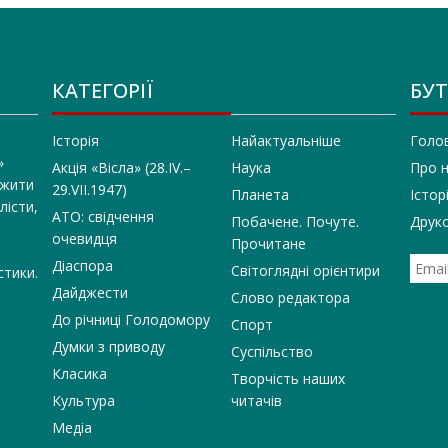
КАТЕГОРІЇ
БУТ
Історія
Найактуальніше
Голо
»
Акція «Вісла» (28.IV.–
Наука
Про 
 жити
29.VII.1947)
Планета
Істор
лісти,
АТО: свідчення
Побачене. Почуте.
Друко
очевидця
Прочитане
Діаспора
Світоглядні орієнтири
стики.
Дайджести
Слово редактора
До річниці Голодомору
Спорт
Думки з приводу
Суспільство
Класика
Творчість наших
Культура
читачів
Медіа