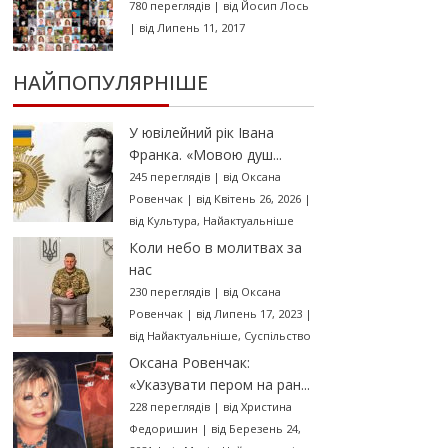
780 переглядів
|
від
Йосип Лось
|
від Липень 11, 2017
НАЙПОПУЛЯРНІШЕ
У ювілейний рік Івана
Франка. «Мовою душ...
245 переглядів
|
від
Оксана
Ровенчак
|
від Квітень 26, 2026
|
від
Культура
,
Найактуальніше
Коли небо в молитвах за
нас
230 переглядів
|
від
Оксана
Ровенчак
|
від Липень 17, 2023
|
від
Найактуальніше
,
Суспільство
Оксана Ровенчак:
«Указувати пером на ран...
228 переглядів
|
від
Христина
Федоришин
|
від Березень 24,