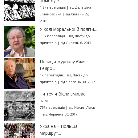
помежде...
1.8k переглядів
|
від
Дельфіна
Ертановська
|
від Квітень 22,
2018
У колі моральної й політи...
1.3k перегляди
|
від
Листи до
приятелів
|
від Липень 6, 2017
Позиція журналу Єжи
Ґедро...
1k переглядів
|
від
Листи до
приятелів
|
від Червень 30, 2017
Чи течія Вісли змиває
пам...
797 переглядів
|
від
Йосип Лось
|
від Червень 30, 2017
Україна – Польща:
маршрут...