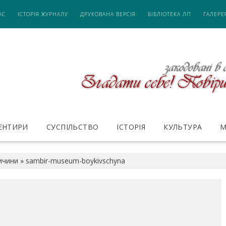
АС
ІСТОРІЯ ЖУРНАЛУ
ДРУКОВАНА ВЕРСІЯ
БІБЛІОТЕКА ЛП
ГАЛЕРЕ
ІЄНТИРИ
СУСПІЛЬСТВО
ІСТОРІЯ
КУЛЬТУРА
М
ичини
»
sambir-museum-boykivschyna