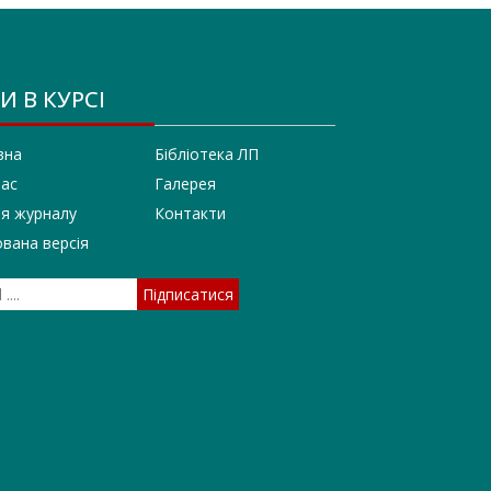
И В КУРСІ
вна
Бібліотека ЛП
нас
Галерея
ія журналу
Контакти
вана версія