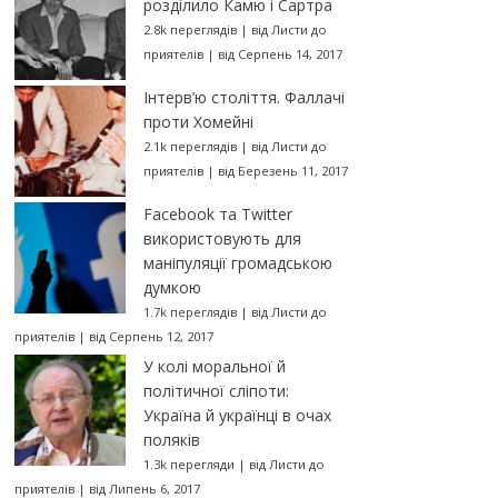
розділило Камю і Сартра
2.8k переглядів
|
від
Листи до
приятелів
|
від Серпень 14, 2017
Інтерв’ю століття. Фаллачі
проти Хомейні
2.1k переглядів
|
від
Листи до
приятелів
|
від Березень 11, 2017
Facebook та Twitter
використовують для
маніпуляції громадською
думкою
1.7k переглядів
|
від
Листи до
приятелів
|
від Серпень 12, 2017
У колі моральної й
політичної сліпоти:
Україна й українці в очах
поляків
1.3k перегляди
|
від
Листи до
приятелів
|
від Липень 6, 2017