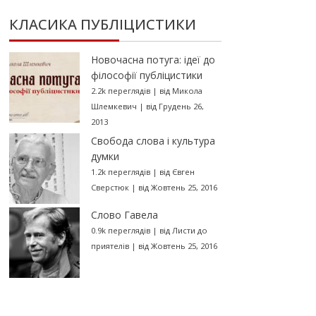
КЛАСИКА ПУБЛІЦИСТИКИ
Новочасна потуга: ідеї до
філософії публіцистики
2.2k переглядів
|
від
Микола
Шлемкевич
|
від Грудень 26,
2013
Свобода слова і культура
думки
1.2k переглядів
|
від
Євген
Сверстюк
|
від Жовтень 25, 2016
Слово Гавела
0.9k переглядів
|
від
Листи до
приятелів
|
від Жовтень 25, 2016