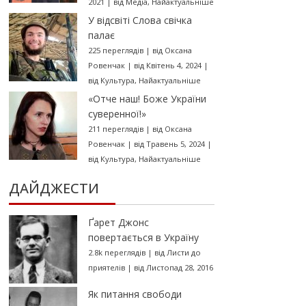
2021
|
від
Медіа
,
Найактуальніше
У відсвіті Слова свічка
палає
225 переглядів
|
від
Оксана
Ровенчак
|
від Квітень 4, 2024
|
від
Культура
,
Найактуальніше
«Отче наш! Боже України
суверенної!»
211 переглядів
|
від
Оксана
Ровенчак
|
від Травень 5, 2024
|
від
Культура
,
Найактуальніше
ДАЙДЖЕСТИ
Ґарет Джонс
повертається в Україну
2.8k переглядів
|
від
Листи до
приятелів
|
від Листопад 28, 2016
Як питання свободи