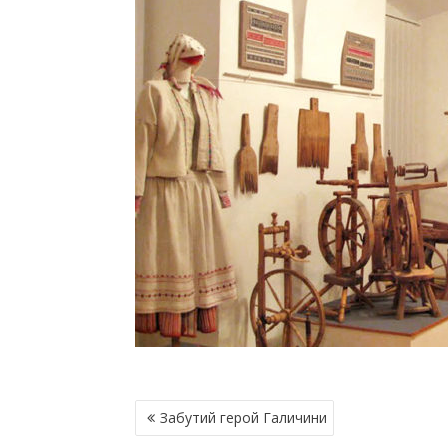
Н
Забутий герой Галичини
А