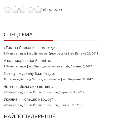
(0 голосів)
СПЕЦТЕМА
«Там на Лемковині помежде...
1.8k переглядів
|
від
Дельфіна Ертановська
|
від Квітень 22, 2018
У колі моральної й політи...
1.3k переглядів
|
від
Листи до приятелів
|
від Липень 6, 2017
Позиція журналу Єжи Ґедро...
1k переглядів
|
від
Листи до приятелів
|
від Червень 30, 2017
Чи течія Вісли змиває пам...
797 переглядів
|
від
Йосип Лось
|
від Червень 30, 2017
Україна – Польща: маршрут...
780 переглядів
|
від
Йосип Лось
|
від Липень 11, 2017
НАЙПОПУЛЯРНІШЕ