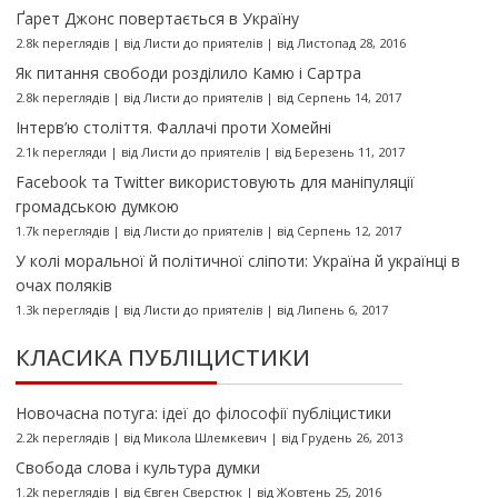
Ґарет Джонс повертається в Україну
2.8k переглядів
|
від
Листи до приятелів
|
від Листопад 28, 2016
Як питання свободи розділило Камю і Сартра
2.8k переглядів
|
від
Листи до приятелів
|
від Серпень 14, 2017
Інтерв’ю століття. Фаллачі проти Хомейні
2.1k перегляди
|
від
Листи до приятелів
|
від Березень 11, 2017
Facebook та Twitter використовують для маніпуляції
громадською думкою
1.7k переглядів
|
від
Листи до приятелів
|
від Серпень 12, 2017
У колі моральної й політичної сліпоти: Україна й українці в
очах поляків
1.3k переглядів
|
від
Листи до приятелів
|
від Липень 6, 2017
КЛАСИКА ПУБЛІЦИСТИКИ
Новочасна потуга: ідеї до філософії публіцистики
2.2k переглядів
|
від
Микола Шлемкевич
|
від Грудень 26, 2013
Свобода слова і культура думки
1.2k переглядів
|
від
Євген Сверстюк
|
від Жовтень 25, 2016