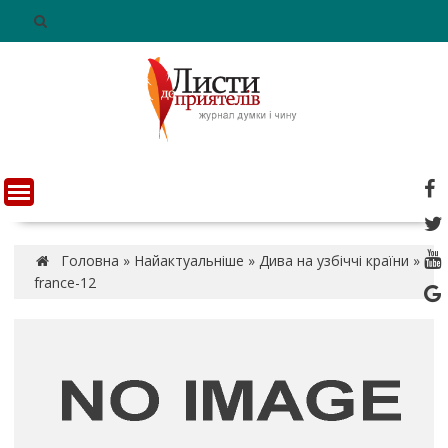
S
k
i
p
t
o
c
o
n
t
e
n
Головна
»
Найактуальніше
»
Дива на узбіччі країни
»
t
france-12