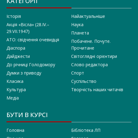
КАТЕГОРІЇ
Історія
Найактуальніше
Акція «Вісла» (28.IV.–
Наука
29.VII.1947)
Планета
АТО: свідчення очевидця
Побачене. Почуте.
Діаспора
Прочитане
Дайджести
Світоглядні орієнтири
До річниці Голодомору
Слово редактора
Думки з приводу
Спорт
Класика
Суспільство
Культура
Творчість наших читачів
Медіа
БУТИ В КУРСІ
Головна
Бібліотека ЛП