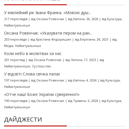
У ювілейний рік Івана Франка. «Мовою душ...
217 переглядів
|
від
Оксана Ровенчак
|
від Квітень 26, 2026
|
від
Культура
,
Найактуальніше
Оксана Ровенчак: «Указувати пером на ран...
203 перегляди
|
від
Христина Федоришин
|
від Березень 24, 2021
|
від
Медіа
,
Найактуальніше
Коли небо в молитвах за нас
201 перегляд
|
від
Оксана Ровенчак
|
від Липень 17, 2023
|
від
Найактуальніше
,
Суспільство
У відсвіті Слова свічка палає
197 переглядів
|
від
Оксана Ровенчак
|
від Квітень 4, 2024
|
від
Культура
,
Найактуальніше
«Отче наш! Боже України суверенної!»
190 переглядів
|
від
Оксана Ровенчак
|
від Травень 5, 2024
|
від
Культура
,
Найактуальніше
ДАЙДЖЕСТИ