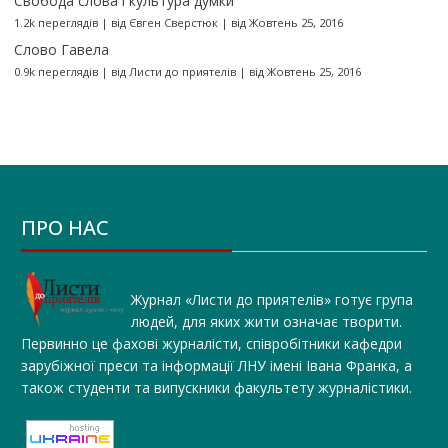
Свобода слова і культура думки
1.2k переглядів
|
від
Євген Сверстюк
|
від Жовтень 25, 2016
Слово Гавела
0.9k переглядів
|
від
Листи до приятелів
|
від Жовтень 25, 2016
ПРО НАС
Журнал «Листи до приятелів» готує група
людей, для яких жити означає творити.
Первинно це фахові журналісти, співробітники кафедри
зарубіжної преси та інформації ЛНУ імені Івана Франка, а
також студенти та випускники факультету журналістики.