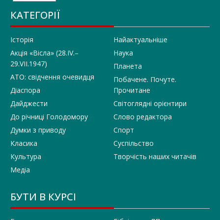
КАТЕГОРІЇ
Історія
Найактуальніше
Акція «Вісла» (28.IV.–
Наука
29.VII.1947)
Планета
АТО: свідчення очевидця
Побачене. Почуте.
Діаспора
Прочитане
Дайджести
Світоглядні орієнтири
До річниці Голодомору
Слово редактора
Думки з приводу
Спорт
Класика
Суспільство
Культура
Творчість наших читачів
Медіа
БУТИ В КУРСІ