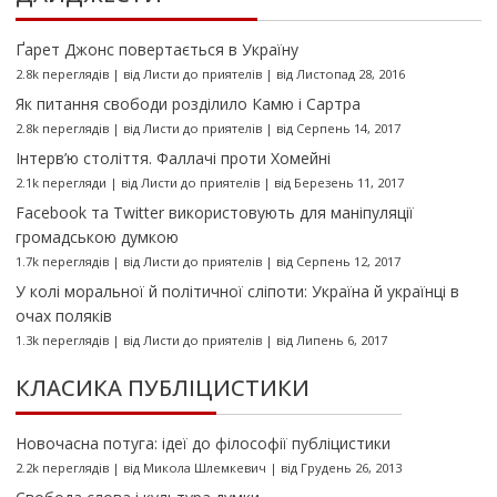
Ґарет Джонс повертається в Україну
2.8k переглядів
|
від
Листи до приятелів
|
від Листопад 28, 2016
Як питання свободи розділило Камю і Сартра
2.8k переглядів
|
від
Листи до приятелів
|
від Серпень 14, 2017
Інтерв’ю століття. Фаллачі проти Хомейні
2.1k перегляди
|
від
Листи до приятелів
|
від Березень 11, 2017
Facebook та Twitter використовують для маніпуляції
громадською думкою
1.7k переглядів
|
від
Листи до приятелів
|
від Серпень 12, 2017
У колі моральної й політичної сліпоти: Україна й українці в
очах поляків
1.3k переглядів
|
від
Листи до приятелів
|
від Липень 6, 2017
КЛАСИКА ПУБЛІЦИСТИКИ
Новочасна потуга: ідеї до філософії публіцистики
2.2k переглядів
|
від
Микола Шлемкевич
|
від Грудень 26, 2013