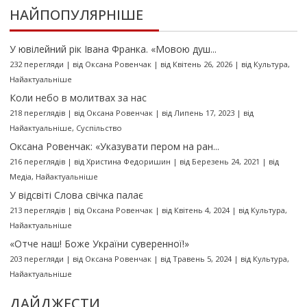
НАЙПОПУЛЯРНІШЕ
У ювілейний рік Івана Франка. «Мовою душ...
232 перегляди
|
від
Оксана Ровенчак
|
від Квітень 26, 2026
|
від
Культура
,
Найактуальніше
Коли небо в молитвах за нас
218 переглядів
|
від
Оксана Ровенчак
|
від Липень 17, 2023
|
від
Найактуальніше
,
Суспільство
Оксана Ровенчак: «Указувати пером на ран...
216 переглядів
|
від
Христина Федоришин
|
від Березень 24, 2021
|
від
Медіа
,
Найактуальніше
У відсвіті Слова свічка палає
213 переглядів
|
від
Оксана Ровенчак
|
від Квітень 4, 2024
|
від
Культура
,
Найактуальніше
«Отче наш! Боже України суверенної!»
203 перегляди
|
від
Оксана Ровенчак
|
від Травень 5, 2024
|
від
Культура
,
Найактуальніше
ДАЙДЖЕСТИ