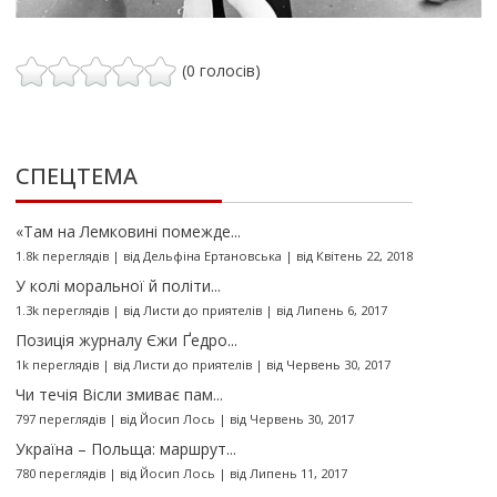
(0 голосів)
СПЕЦТЕМА
«Там на Лемковині помежде...
1.8k переглядів
|
від
Дельфіна Ертановська
|
від Квітень 22, 2018
У колі моральної й політи...
1.3k переглядів
|
від
Листи до приятелів
|
від Липень 6, 2017
Позиція журналу Єжи Ґедро...
1k переглядів
|
від
Листи до приятелів
|
від Червень 30, 2017
Чи течія Вісли змиває пам...
797 переглядів
|
від
Йосип Лось
|
від Червень 30, 2017
Україна – Польща: маршрут...
780 переглядів
|
від
Йосип Лось
|
від Липень 11, 2017