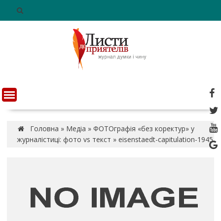
S
k
i
p
t
o
c
o
n
t
e
n
Головна
»
Медіа
»
ФОТОграфія «без коректур» у
t
журналістиці: фото vs текст
»
eisenstaedt-capitulation-1945